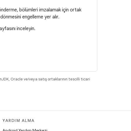
 gönderme, bölümleri imzalamak için ortak
i dönmesini engelleme yer alır.
yfasını inceleyin.
DK, Oracle ve/veya satış ortaklarının tescilli ticari
YARDIM ALMA
Android Yardım Merkezi