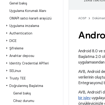
zeka teknoloj
Genel bakış
Uygulama Korumalı Alanı
OMAPI satıcı kararlı arayüzü
AOSP
Doküman
Uygulama imzalama
Andro
Authentication
DICE
Şifreleme
Android 8.0 ve 
Anahtar deposu
Başlatma 2.0 ola
uygulamasından
Identity Credential API'leri
SELinux
AVB, Android der
verilerinin oluşt
Trusty TEE
Entegrasyonu) ba
Doğrulanmış Başlatma
AVB, Android'i do
Genel bakış
bir işlev
uygulaya
Cihaz durumu
önyükleyicinizle 