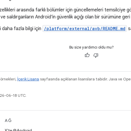
ellikleri arasında farklı bölümler için güncellemeleri temsilciye
mi ve saldırganların Android'in güvenlik açığı olan bir sürümüne ger
i daha fazla bilgi için
/platform/external/avb/README.md
sa
Bu size yardımcı oldu mu?
 örnekleri,
İçerik Lisansı
sayfasında açıklanan lisanslara tabidir. Java ve OpenJ
026-06-18 UTC.
AĞ
X'te @Android