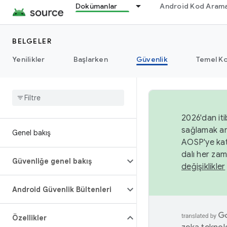
Dokümanlar
Android Kod Arama
BELGELER
Yenilikler
Başlarken
Güvenlik
Temel Ko
2026'dan iti
sağlamak am
Genel bakış
AOSP'ye kat
dalı her zam
Güvenliğe genel bakış
değişiklikler
Android Güvenlik Bültenleri
Özellikler