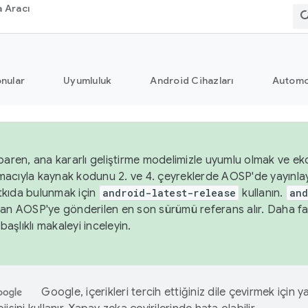
 Aracı
nular
Uyumluluk
Android Cihazları
Automo
baren, ana kararlı geliştirme modelimizle uyumlu olmak ve ekos
acıyla kaynak kodunu 2. ve 4. çeyreklerde AOSP'de yayınla
kıda bulunmak için
android-latest-release
kullanın.
and
an AOSP'ye gönderilen en son sürümü referans alır. Daha fazl
başlıklı makaleyi inceleyin.
Google, içerikleri tercih ettiğiniz dile çevirmek için 