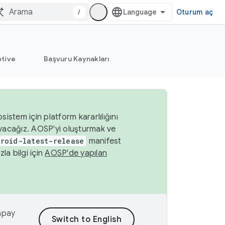
/
Oturum aç
tive
Başvuru Kaynakları
istem için platform kararlılığını
yacağız. AOSP'yi oluşturmak ve
roid-latest-release
manifest
a bilgi için
AOSP'de yapılan
yapay