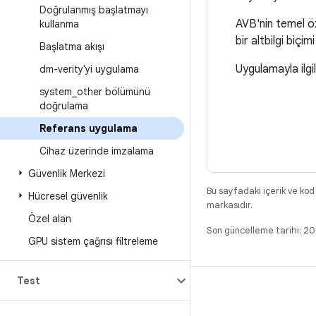
Doğrulanmış başlatmayı
AVB'nin temel öz
kullanma
bir altbilgi biçi
Başlatma akışı
Uygulamayla ilgil
dm-verity'yi uygulama
system
_
other bölümünü
doğrulama
Referans uygulama
Cihaz üzerinde imzalama
Güvenlik Merkezi
Bu sayfadaki içerik ve kod
Hücresel güvenlik
markasıdır.
Özel alan
Son güncelleme tarihi: 2
GPU sistem çağrısı filtreleme
Test
DERLEME
Android kod deposu