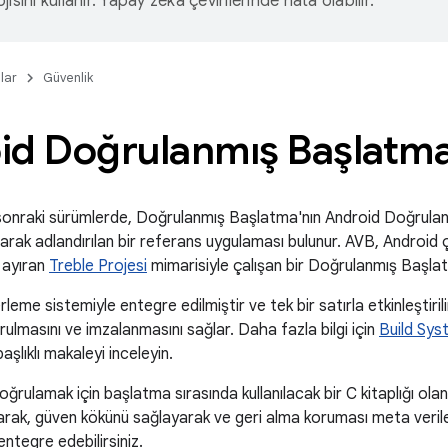
isini kullanır. Yapay zeka çevirilerinde hata olabilir.
lar
Güvenlik
id Doğrulanmış Başlatm
sonraki sürümlerde, Doğrulanmış Başlatma'nın Android Doğrul
rak adlandırılan bir referans uygulaması bulunur. AVB, Android 
 ayıran
Treble Projesi
mimarisiyle çalışan bir Doğrulanmış Başl
leme sistemiyle entegre edilmiştir ve tek bir satırla etkinleştiril
urulmasını ve imzalanmasını sağlar. Daha fazla bilgi için
Build Sys
şlıklı makaleyi inceleyin.
ğrulamak için başlatma sırasında kullanılacak bir C kitaplığı olan
rak, güven kökünü sağlayarak ve geri alma koruması meta verileri
entegre edebilirsiniz.