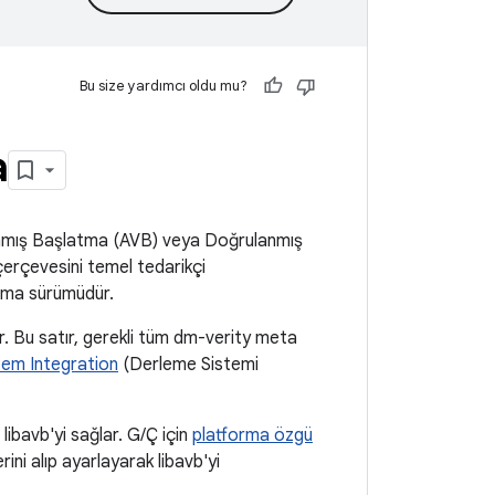
Bu size yardımcı oldu mu?
a
anmış Başlatma (AVB) veya Doğrulanmış
çerçevesini temel tedarikçi
atma sürümüdür.
ir. Bu satır, gerekli tüm dm-verity meta
tem Integration
(Derleme Sistemi
 libavb'yi sağlar. G/Ç için
platforma özgü
ni alıp ayarlayarak libavb'yi