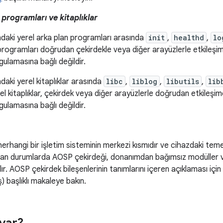
 programları ve kitaplıklar
aki yerel arka plan programları arasında
init
,
healthd
,
lo
programları doğrudan çekirdekle veya diğer arayüzlerle etkileşime 
gulamasına bağlı değildir.
aki yerel kitaplıklar arasında
libc
,
liblog
,
libutils
,
lib
rel kitaplıklar, çekirdek veya diğer arayüzlerle doğrudan etkileşime
gulamasına bağlı değildir.
herhangi bir işletim sisteminin merkezi kısmıdır ve cihazdaki teme
an durumlarda AOSP çekirdeği, donanımdan bağımsız modüller v
lır. AOSP çekirdek bileşenlerinin tanımlarını içeren açıklaması için
) başlıklı makaleye bakın.
 var?