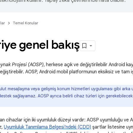
eknolojisini kullanır. Yapay zeka çevirilerinde hata olabilir.
lar
Temel Konular
iye genel bakış
aynak Projesi (AOSP)
, herkese açık ve değiştirilebilir Android k
değiştirebilir. AOSP, Android mobil platformunun eksiksiz ve tam i
ut mesajlaşma veya gelişmiş konum hizmetleri uygulaması gibi arka u
destek sağlayamaz. AOSP ayrıca belirli cihaz türleri için gerekebilecek
.
n cihazlar için iki uyumluluk düzeyi vardır: AOSP uyumluluğu ve 
z
,
Uyumluluk Tanımlama Belgesi'ndeki (CDD)
şartlar listesine uym