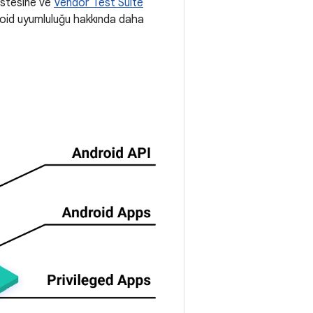
istesine ve
Vendor Test Suite
droid uyumluluğu hakkında daha