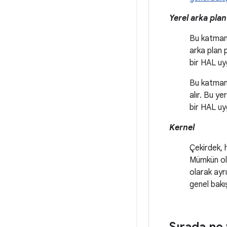
Yerel arka plan
Bu katmand
arka plan 
bir HAL uy
Bu katmand
alır. Bu ye
bir HAL uy
Kernel
Çekirdek, 
Mümkün ol
olarak ayrı
genel bakış
Sırada ne