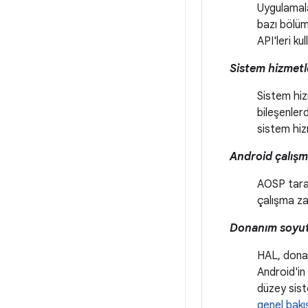
Uygulamala
bazı bölüm
API'leri ku
Sistem hizmetl
Sistem hiz
bileşenler
sistem hizm
Android çalış
AOSP taraf
çalışma za
Donanım soyut
HAL, donan
Android'in
düzey sist
genel bakı