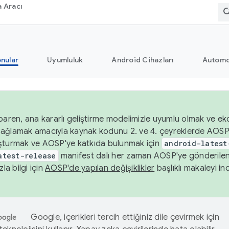
 Aracı
nular
Uyumluluk
Android Cihazları
Automo
baren, ana kararlı geliştirme modelimizle uyumlu olmak ve ek
nı sağlamak amacıyla kaynak kodunu 2. ve 4. çeyreklerde AOSP
şturmak ve AOSP'ye katkıda bulunmak için
android-latest
atest-release
manifest dalı her zaman AOSP'ye gönderile
zla bilgi için
AOSP'de yapılan değişiklikler
başlıklı makaleyi inc
Google, içerikleri tercih ettiğiniz dile çevirmek için