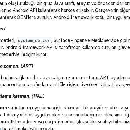
rın oluşturulduğu bir grup Java sınıfı, arayüz ve önceden derlen
lerine Android API kullanılarak herkes erişebilir. Çerçevenin diğe
llanılarak OEM'lere sunulur. Android framework kodu, bir uygulaman
eri
metleri,
system_server
, SurfaceFlinger ve MediaService gibi
dir. Android framework API'si tarafından kullanıma sunulan işlevl
etleriyle iletişim kurar.
ma zamanı (ART)
ından sağlanan bir Java çalışma zamanı ortamı. ART, uygulaman
manı ortamı tarafından yürütülen işlemciye özel talimatlara çevi
lama katmanı (HAL)
ım satıcılarının uygulaması için standart bir arayüze sahip soyu
 alt düzey sürücü uygulamaları konusunda bağımsız olmasını sağl
emi etkilemeden veya değiştirmeden işlevsellik uygulayabilirsiniz.
ş
başlıklı makaleyi inceleyin.