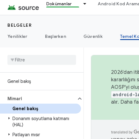
Dokümanlar
Android Kod Arama
BELGELER
Yenilikler
Başlarken
Güvenlik
Temel Ko
2026'dan iti
kararlılığı
Genel bakış
AOSP'yi olu
android-l
Mimari
alır. Daha fa
Genel bakış
Donanım soyutlama katmanı
(HAL)
Patlayan mısır