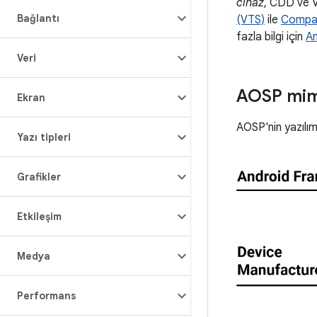
cihaz
, CDD ve V
Bağlantı
(VTS)
ile
Compati
fazla bilgi için
An
Veri
AOSP mim
Ekran
AOSP'nin yazılım 
Yazı tipleri
Grafikler
Etkileşim
Medya
Performans