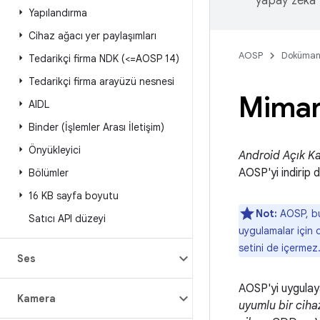
yapay zeka t
Yapılandırma
Cihaz ağacı yer paylaşımları
AOSP
Doküman
Tedarikçi firma NDK (<=AOSP 14)
Tedarikçi firma arayüzü nesnesi
Mimar
AIDL
Binder (İşlemler Arası İletişim)
Önyükleyici
Android Açık K
AOSP'yi indirip 
Bölümler
16 KB sayfa boyutu
Not:
AOSP, bul
Satıcı API düzeyi
uygulamalar için 
setini de içermez
Ses
AOSP'yi uygulaya
Kamera
uyumlu bir ciha