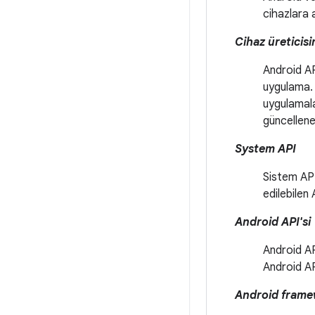
cihazlara 
Cihaz üreticis
Android AP
uygulama. 
uygulamala
güncellene
System API
Sistem API
edilebilen
Android API'si
Android AP
Android AP
Android frame