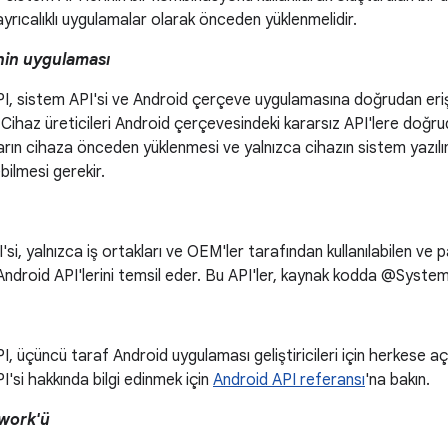
ayrıcalıklı uygulamalar olarak önceden yüklenmelidir.
inin uygulaması
I, sistem API'si ve Android çerçeve uygulamasına doğrudan erişim
Cihaz üreticileri Android çerçevesindeki kararsız API'lere doğru
rın cihaza önceden yüklenmesi ve yalnızca cihazın sistem yazılı
bilmesi gerekir.
'si, yalnızca iş ortakları ve OEM'ler tarafından kullanılabilen ve
 Android API'lerini temsil eder. Bu API'ler, kaynak kodda @SystemA
I, üçüncü taraf Android uygulaması geliştiricileri için herkese açı
I'si hakkında bilgi edinmek için
Android API referansı
'na bakın.
work'ü