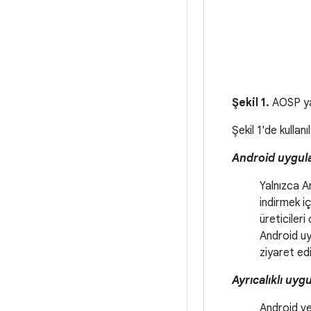
Şekil 1.
AOSP yaz
Şekil 1'de kullan
Android uygul
Yalnızca A
indirmek iç
üreticiler
Android uy
ziyaret edi
Ayrıcalıklı uyg
Android ve