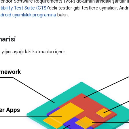
endor Software Requirements (VSR) dokümanlarındaki şartlar l
bility Test Suite (CTS)
'deki testler gibi testlere uymalıdır. An
droid uyumluluk programına
bakın.
arisi
yığını aşağıdaki katmanları içerir: