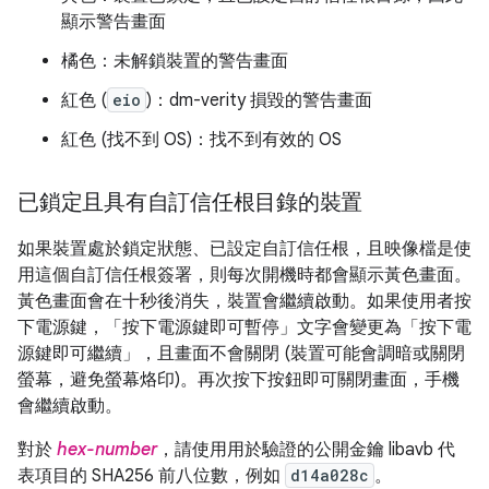
顯示警告畫面
橘色：未解鎖裝置的警告畫面
紅色 (
eio
)：dm-verity 損毀的警告畫面
紅色 (找不到 OS)：找不到有效的 OS
已鎖定且具有自訂信任根目錄的裝置
如果裝置處於鎖定狀態、已設定自訂信任根，且映像檔是使
用這個自訂信任根簽署，則每次開機時都會顯示黃色畫面。
黃色畫面會在十秒後消失，裝置會繼續啟動。如果使用者按
下電源鍵，「按下電源鍵即可暫停」文字會變更為「按下電
源鍵即可繼續」，且畫面不會關閉 (裝置可能會調暗或關閉
螢幕，避免螢幕烙印)。再次按下按鈕即可關閉畫面，手機
會繼續啟動。
對於
hex-number
，請使用用於驗證的公開金鑰 libavb 代
表項目的 SHA256 前八位數，例如
d14a028c
。