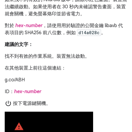
法繼續啟動。如果使用者在 30 秒內未確認警告畫面，裝置
就會關機，避免螢幕烙印並節省電力。
對於
hex-number
，請使用用於驗證的公開金鑰 libavb 代
表項目的 SHA256 前八位數，例如
d14a028c
。
建議的文字：
找不到有效的作業系統。裝置無法啟動。
在其他裝置上前往這個連結：
g.co/ABH
ID：
hex-number
power_settings_new
按下電源鍵關機。