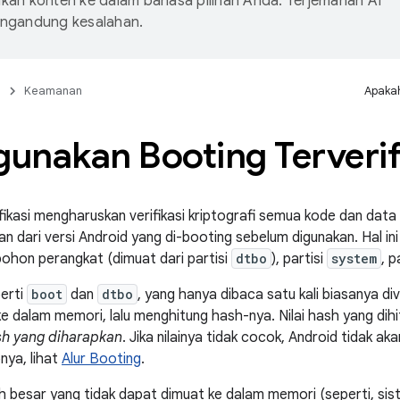
an konten ke dalam bahasa pilihan Anda. Terjemahan AI
ngandung kesalahan.
n
Keamanan
Apakah
unakan Booting Terverif
fikasi mengharuskan verifikasi kriptografi semua kode dan data
n dari versi Android yang di-booting sebelum digunakan. Hal in
 pohon perangkat (dimuat dari partisi
dtbo
), partisi
system
, p
perti
boot
dan
dtbo
, yang hanya dibaca satu kali biasanya d
ke dalam memori, lalu menghitung hash-nya. Nilai hash yang dihi
ash yang diharapkan
. Jika nilainya tidak cocok, Android tidak a
nya, lihat
Alur Booting
.
bih besar yang tidak dapat dimuat ke dalam memori (seperti, si