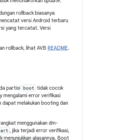
asuk menonaktifkan update.
ndungan rollback biasanya
encatat versi Android terbaru
si yang tercatat. Versi
n rollback, lihat AVB
README
.
da partisi
boot
tidak cocok
 mengalami error verifikasi
dak dapat melakukan booting dan
a perangkat menggunakan dm-
tart
, jika terjadi error verifikasi,
uk menunjukkan alasannya. Boot