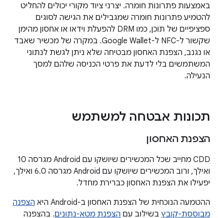
באמצעות פתרונות חומרה. יצרני ציוד מקורי יכולים להחליט
להטמיע פתרונות חומרה שמגבילים את הגישה לסוגים
ספציפיים של תוכן, כמו DRM להפעלת וידאו או אחסון מהימן
שקשור ל-NFC ל-Google Wallet. במקרה של מכשיר שאבד
או נגנב, הצפנת האחסון מבטיחה שלא ניתן לגשת לנתוני
המשתמשים בלי לדעת את פרטי הכניסה שלהם למסך
הנעילה.
תכונות אבטחה למשתמש
הצפנת האחסון
CDD מחייב שכל המכשירים שיושקו עם Android מגרסה 10
ואילך, ורוב המכשירים שיושקו עם Android מגרסה 6.0 ואילך,
יפעילו את הצפנת האחסון כברירת מחדל.
ההטמעה הנוכחית של הצפנת האחסון ב-Android היא
הצפנה
מבוססת-קובץ
בשילוב עם
הצפנת מטא-נתונים
. בהצפנה