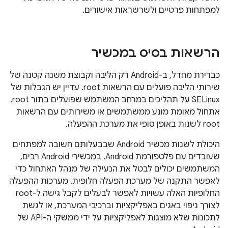
למפתחות פרטיים ולשרשראות אישורים.
הרשאות בסיס במכשיר
כברירת מחדל, ב-Android רק הליבה וקבוצת משנה קטנה של
שירותי הליבה פועלים עם הרשאות root. עדיין יש הגבלות של
SELinux על תהליכים במרחב המשתמש שפועלים בתור root.
אתחול מאומת מונע ממשתמשים או משירותים עם הרשאות
root לשנות באופן סופי את מערכת ההפעלה.
היכולת לשנות מכשיר Android שבבעלותם חשובה למפתחים
שעובדים עם פלטפורמת Android. במכשירי Android רבים,
המשתמשים יכולים לבטל את הנעילה של מנהל האתחול כדי
לאפשר התקנה של מערכת הפעלה חלופית. מערכות ההפעלה
החלופיות האלה עשויות לאפשר לבעלים לקבל גישה ל-root
לצורך ניפוי באגים באפליקציות וברכיבי המערכת, או לגשת
לתכונות שלא מוצגות לאפליקציות על ידי ממשקי ה-API של