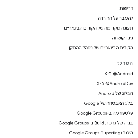
דרישות
להסבר על ההורדה
תצוגה מקדימה של הקודים הבינאריים
גיבוי קושחה
הקודים הבינאריים של מנהל ההתקן
המרכז
‫‎@Android ב-X
‫‎@AndroidDev ב-X
הבלוג של Android
בלוג האבטחה של Google
פלטפורמה ב-Google Groups
בנייה של גרסת Build ב-Google Groups
היסב (porting) ב-Google Groups