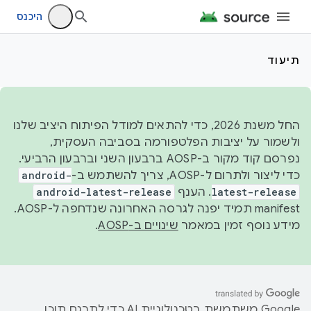
היכנס
תיעוד
החל משנת 2026, כדי להתאים למודל הפיתוח היציב שלנו
ולשמור על יציבות הפלטפורמה בסביבה העסקית,
נפרסם קוד מקור ב-AOSP ברבעון השני וברבעון הרביעי.
כדי ליצור ולתרום ל-AOSP, צריך להשתמש ב-
android-
latest-release
. הענף
android-latest-release
manifest תמיד יפנה לגרסה האחרונה שנדחפה ל-AOSP.
מידע נוסף זמין במאמר
שינויים ב-AOSP
.
‫Google משתמשת בטכנולוגיית AI כדי לתרגם תוכן