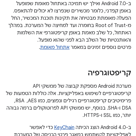
ב-Android 7.0 ואילך יש תמיכה באתחול מאומת שמופעל
באופן קפדני, כלומר מכשירים שנפרצו לא יכולים להתאפס.
הפעלה מאומתת מבטיחה את תקינות תוכנת המכשיר, החל
מ-Root of Trust בחומרה ועד למחיצה של המערכת. במהלך
האתחול, כל שלב מאמת באופן קריפטוגרפי את השלמות
והאותנטיות של השלב הבא לפני שהוא מופעל.
פרטים נוספים זמינים במאמר
אתחול מאומת
.
קריפטוגרפיה
מערכת Android מספקת קבוצה של ממשקי API
קריפטוגרפיים לשימוש באפליקציות. אלה כוללות הטמעות של
פרימיטיבים קריפטוגרפיים רגילים ונפוצים, כמו AES, ‏ RSA, ‏
DSA ו-SHA. בנוסף, יש ממשקי API לפרוטוקולים ברמה גבוהה
יותר, כמו SSL ו-HTTPS.
ב-Android 4.0 הוצג הכיתה
KeyChain
כדי לאפשר
לאפליקציות להשתמש במאגר פרטי הכניסה של המערכת