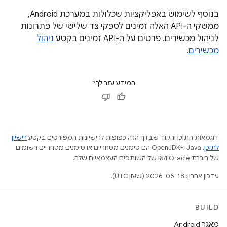
בנוסף לשימוש באפליקציות שכלולות במערכת Android,
ממשקי ה-API האלה זמינים לספקי צד שלישי של פתרונות
לניהול מכשירים. פרטים על ה-API זמינים בקטע
ניהול
מכשירים
.
המידע עזר לך?
דוגמאות התוכן והקוד שבדף הזה כפופות לרישיונות המפורטים בקטע
רישיון
לתוכן
.‏ Java ו-OpenJDK הם סימנים מסחריים או סימנים מסחריים רשומים
של חברת Oracle ו/או של השותפים העצמאיים שלה.
עדכון אחרון: 2026-06-18 (שעון UTC).
BUILD
מאגר Android