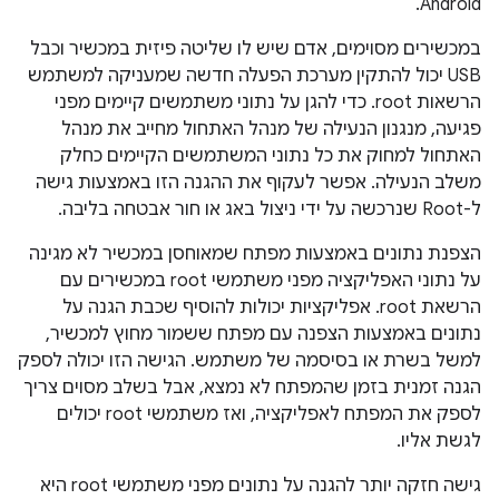
Android.
במכשירים מסוימים, אדם שיש לו שליטה פיזית במכשיר וכבל
USB יכול להתקין מערכת הפעלה חדשה שמעניקה למשתמש
הרשאות root. כדי להגן על נתוני משתמשים קיימים מפני
פגיעה, מנגנון הנעילה של מנהל האתחול מחייב את מנהל
האתחול למחוק את כל נתוני המשתמשים הקיימים כחלק
משלב הנעילה. אפשר לעקוף את ההגנה הזו באמצעות גישה
ל-Root שנרכשה על ידי ניצול באג או חור אבטחה בליבה.
הצפנת נתונים באמצעות מפתח שמאוחסן במכשיר לא מגינה
על נתוני האפליקציה מפני משתמשי root במכשירים עם
הרשאת root. אפליקציות יכולות להוסיף שכבת הגנה על
נתונים באמצעות הצפנה עם מפתח ששמור מחוץ למכשיר,
למשל בשרת או בסיסמה של משתמש. הגישה הזו יכולה לספק
הגנה זמנית בזמן שהמפתח לא נמצא, אבל בשלב מסוים צריך
לספק את המפתח לאפליקציה, ואז משתמשי root יכולים
לגשת אליו.
גישה חזקה יותר להגנה על נתונים מפני משתמשי root היא