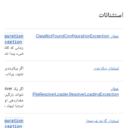
استثنائات
figuration
خطای ClassNotFoundConfigurationException
Exception
زمانی که کلاس 
شیء پیدا نشود.
استثنای پیکربندی
اگر پیکربندی بار
نشود، پرتاب می‌
خطای
اگر یک solver
IFileResolverLoader.ResolverLoadingException
نتواند بارگیری یا
مقداردهی اولیه 
استثنا ایجاد می‌
figuration
استثنای گزینه غیرمجاز
Exception