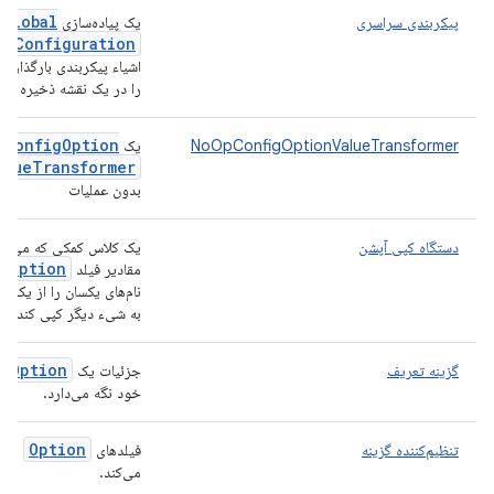
IGlobal
پیکربندی سراسری
یک پیاده‌سازی
Configuration
که
اشیاء پیکربندی بارگذاری
را در یک نقشه ذخیره می‌
IConfig
Option
NoOpConfigOptionValueTransformer
یک
alue
Transformer
بدون عملیات
دستگاه کپی آپشن
یک کلاس کمکی که می‌توا
Option
مقادیر فیلد
ب
نام‌های یکسان را از یک ش
به شیء دیگر کپی کند.
Option
گزینه تعریف
جزئیات یک
ر
خود نگه می‌دارد.
Option
تنظیم‌کننده گزینه
فیلدهای
را پ
می‌کند.