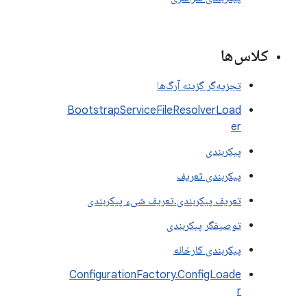
کلاس‌ها
تجزیه‌گر گزینه آرگ‌ها
BootstrapServiceFileResolverLoad
er
پیکربندی
پیکربندی تعریف
تعریف پیکربندی.تعریف شیء پیکربندی
توصیفگر پیکربندی
پیکربندی کارخانه
ConfigurationFactory.ConfigLoade
r