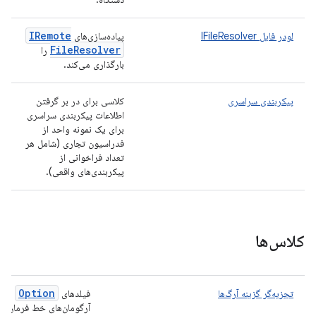
IRemote
لودر فایل IFileResolver
پیاده‌سازی‌های
File
Resolver
را
بارگذاری می‌کند.
پیکربندی سراسری
کلاسی برای در بر گرفتن
اطلاعات پیکربندی سراسری
برای یک نمونه واحد از
فدراسیون تجاری (شامل هر
تعداد فراخوانی از
پیکربندی‌های واقعی).
کلاس‌ها
Option
تجزیه‌گر گزینه آرگ‌ها
فیلدهای
را از
آرگومان‌های خط فرمان