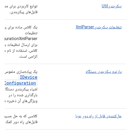
پیکربندیUtil
توابع کاربردی برای مدیر
فایل‌های پیکربندی.
تنظیمات پیکربندیXmlParser
یک کلاس ساده برای پذی
تنظیمات
figurationXmlParser
برای ارسال تنظیمات به ای
کلاس، استفاده از نام مست
الزامی است.
دارنده پیکربندی دستگاه
یک پیاده‌سازی ملموس
IDevice
Configuration
که
اشیاء پیکربندی دستگاه
بارگذاری شده را در
ویژگی‌های آن ذخیره می‌ک
حل‌کننده‌ی فایل از راه دور پویا
کلاسی که به حل مسیر
فایل‌های راه دور کمک می‌