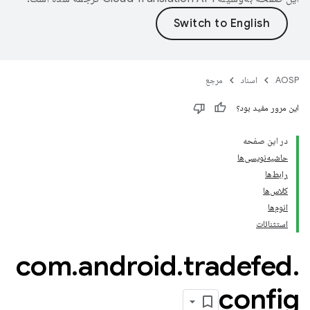
AOSP
اسناد
مرجع
این مرور مفید بود؟
در این صفحه
حاشیه‌نویسی‌ها
رابط‌ها
کلاس‌ها
انوم‌ها
استثنائات
com
.
android
.
tradefed
.
config