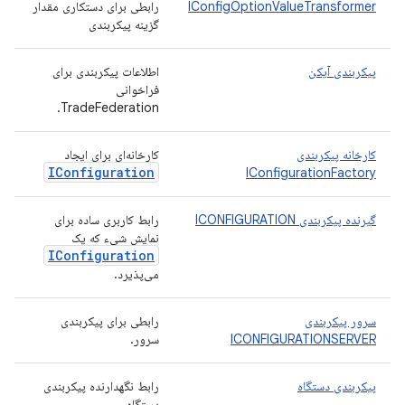
IConfigOptionValueTransformer
رابطی برای دستکاری مقدار
گزینه پیکربندی
پیکربندی آیکن
اطلاعات پیکربندی برای
فراخوانی
TradeFederation.
کارخانه پیکربندی
کارخانه‌ای برای ایجاد
IConfiguration
IConfigurationFactory
گیرنده پیکربندی ICONFIGURATION
رابط کاربری ساده برای
نمایش شیء که یک
IConfiguration
می‌پذیرد.
سرور پیکربندی
رابطی برای پیکربندی
ICONFIGURATIONSERVER
سرور.
پیکربندی دستگاه
رابط نگهدارنده پیکربندی
دستگاه.