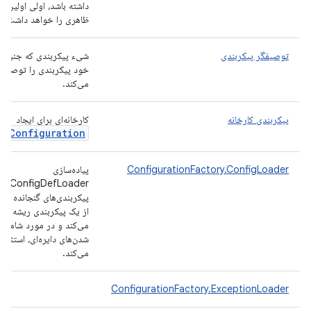
داشته باشد، اولی اولین ش
ظاهری را خواهد داشت).
توصیفگر پیکربندی
شیء پیکربندی که جنبه‌ای 
خود پیکربندی را توصیف
می‌کند.
پیکربندی کارخانه
کارخانه‌ای برای ایجاد
IConfiguration
ConfigurationFactory.ConfigLoader
پیاده‌سازی
onfigDefLoader
پیکربندی‌های گنجانده شده
از یک پیکربندی ریشه ردی
می‌کند و در مورد شامل
شدن‌های دایره‌ای، استثنا ا
می‌کند.
ConfigurationFactory.ExceptionLoader