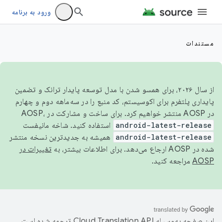
ورود به برنامه
مستندات
از سال ۲۰۲۶، برای همسو شدن با مدل توسعه پایدار ترانک و تضمین
پایداری پلتفرم برای اکوسیستم، کد منبع را در سه‌ماهه دوم و چهارم
در AOSP منتشر خواهیم کرد. برای ساخت و مشارکت در AOSP،
android-latest-release
استفاده کنید. شاخه مانیفست
android-latest-release
همیشه به جدیدترین نسخه منتشر
شده در AOSP ارجاع می‌دهد. برای اطلاعات بیشتر، به
تغییرات در
AOSP
مراجعه کنید.
این صفحه به‌وسیله
ترجمه شده است.