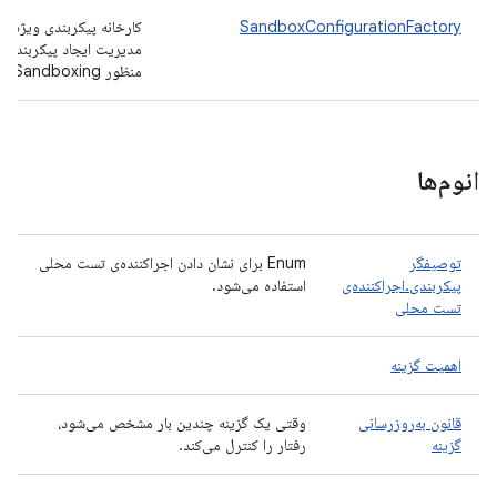
SandboxConfigurationFactory
کارخانه پیکربندی ویژه بر
مدیریت ایجاد پیکربندی‌ها
منظور Sandboxing.
انوم‌ها
توصیفگر
Enum برای نشان دادن اجراکننده‌ی تست محلی
پیکربندی.اجراکننده‌ی
استفاده می‌شود.
تست محلی
اهمیت گزینه
قانون به‌روزرسانی
وقتی یک گزینه چندین بار مشخص می‌شود،
گزینه
رفتار را کنترل می‌کند.