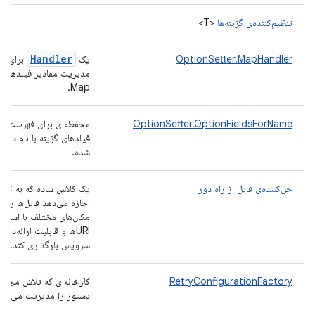
تنظیم‌کننده‌ی گزینه‌ها
<T>
Handler
OptionSetter.MapHandler
یک
برای
مدیریت مقادیر فیلدهای
Map.
OptionSetter.OptionFieldsForName
محفظه‌ای برای فهرست
فیلدهای گزینه با نام داده
شده.
حل‌کننده‌ی فایل از راه دور
یک کلاس ساده که به کارب
اجازه می‌دهد فایل‌ها را از
مکان‌های مختلف با استفاد
URIها و قابلیت ارائه‌دهند
سرویس بارگذاری کند.
RetryConfigurationFactory
کارخانه‌ای که تلاش مجدد
دستور را مدیریت می‌کند