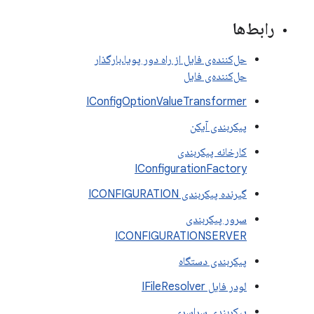
رابط‌ها
حل‌کننده‌ی فایل از راه دور پویا.بارگذار
حل‌کننده‌ی فایل
IConfigOptionValueTransformer
پیکربندی آیکن
کارخانه پیکربندی
IConfigurationFactory
گیرنده پیکربندی ICONFIGURATION
سرور پیکربندی
ICONFIGURATIONSERVER
پیکربندی دستگاه
لودر فایل IFileResolver
پیکربندی سراسری