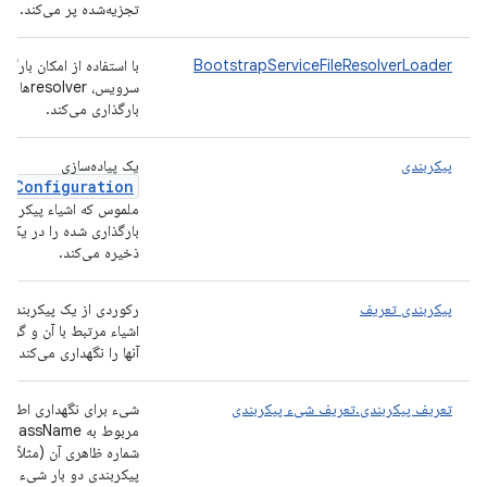
تجزیه‌شده پر می‌کند.
BootstrapServiceFileResolverLoader
با استفاده از امکان بارگذا
سرویس، resolverها را
بارگذاری می‌کند.
پیکربندی
یک پیاده‌سازی
IConfiguration
ملموس که اشیاء پیکربند
بارگذاری شده را در یک ن
ذخیره می‌کند.
پیکربندی تعریف
رکوردی از یک پیکربندی،
اشیاء مرتبط با آن و گزینه
آنها را نگهداری می‌کند.
تعریف پیکربندی.تعریف شیء پیکربندی
شیء برای نگهداری اطلاع
مربوط به me
شماره ظاهری آن (مثلاً اگ
پیکربندی دو بار شیء یک