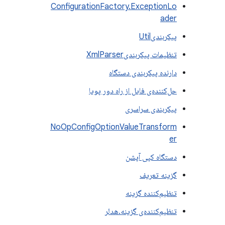
ConfigurationFactory.ExceptionLo
ader
پیکربندیUtil
تنظیمات پیکربندیXmlParser
دارنده پیکربندی دستگاه
حل‌کننده‌ی فایل از راه دور پویا
پیکربندی سراسری
NoOpConfigOptionValueTransform
er
دستگاه کپی آپشن
گزینه تعریف
تنظیم‌کننده گزینه
تنظیم‌کننده‌ی گزینه.هدلر