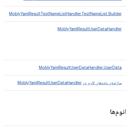
MoblyYamlResultTestNameListHandler.TestNameList.Builder
MoblyYamlResultUserDataHandler
MoblyYamlResultUserDataHandler.UserData
سازنده‌ی داده‌های کاربر در MoblyYamlResultUserDataHandler
انوم‌ها