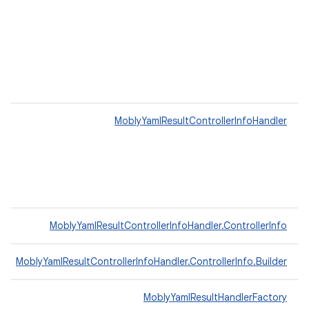
MoblyYamlResultControllerInfoHandler
MoblyYamlResultControllerInfoHandler.ControllerInfo
MoblyYamlResultControllerInfoHandler.ControllerInfo.Builder
MoblyYamlResultHandlerFactory