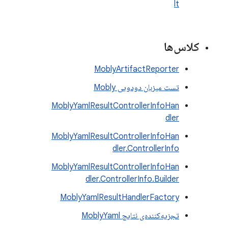
lt
کلاس‌ها
MoblyArtifactReporter
تست میزبان دودویی Mobly
MoblyYamlResultControllerInfoHan
dler
MoblyYamlResultControllerInfoHan
dler.ControllerInfo
MoblyYamlResultControllerInfoHan
dler.ControllerInfo.Builder
MoblyYamlResultHandlerFactory
تجزیه‌کننده‌ی نتایج MoblyYaml