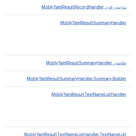
سازنده رکورد MoblyYamlResultRecordHandler
MoblyYamlResultSummaryHandler
خلاصه‌ی MoblyYamlResultSummaryHandler
MoblyYamlResultSummaryHandler.Summary.Builder
MoblyYamlResultTestNameListHandler
MoblyYamlResultTestNameListHandler.TestNameList