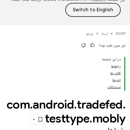
مرجع
اسناد
AOSP
این مرور مفید بود؟
در این صفحه
رابط‌ها
کلاس‌ها
انوم‌ها
استثنائات
com
.
android
.
tradefed
.
testtype
.
mobly