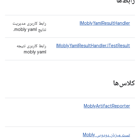
رابط‌ها
رابط کاربری مدیریت
IMoblyYamlResultHandler
نتایج mobly yaml.
رابط کاربری نتیجه
IMoblyYamlResultHandler.ITestResult
mobly yaml
کلاس‌ها
MoblyArtifactReporter
تست میزبان دودویی Mobly