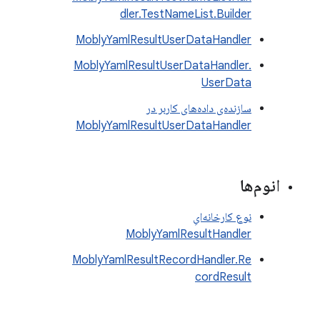
dler.TestNameList.Builder
MoblyYamlResultUserDataHandler
MoblyYamlResultUserDataHandler.
UserData
سازنده‌ی داده‌های کاربر در
MoblyYamlResultUserDataHandler
انوم‌ها
نوع کارخانه‌ایِ
MoblyYamlResultHandler
MoblyYamlResultRecordHandler.Re
cordResult