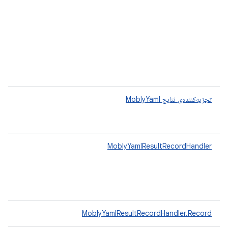
تجزیه‌کننده‌ی نتایج MoblyYaml
MoblyYamlResultRecordHandler
MoblyYamlResultRecordHandler.Record