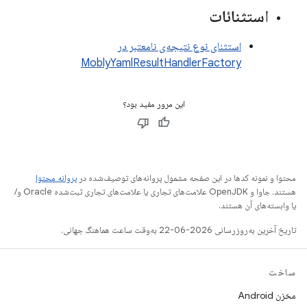
استثنائات
استثنای نوع نتیجه‌ی نامعتبر در
MoblyYamlResultHandlerFactory
این مرور مفید بود؟
پروانه محتوا
محتوا و نمونه کدها در این صفحه مشمول پروانه‌های توصیف‌شده در
هستند. جاوا و OpenJDK علامت‌های تجاری یا علامت‌های تجاری ثبت‌شده Oracle و/
یا وابسته‌های آن هستند.
تاریخ آخرین به‌روزرسانی 2026-06-22 به‌وقت ساعت هماهنگ جهانی.
ساخت
مخزن Android