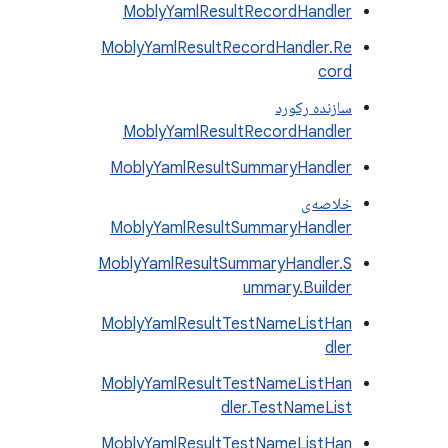
MoblyYamlResultRecordHandler
MoblyYamlResultRecordHandler.Re
cord
سازنده رکورد
MoblyYamlResultRecordHandler
MoblyYamlResultSummaryHandler
خلاصه‌ی
MoblyYamlResultSummaryHandler
MoblyYamlResultSummaryHandler.S
ummary.Builder
MoblyYamlResultTestNameListHan
dler
MoblyYamlResultTestNameListHan
dler.TestNameList
MoblyYamlResultTestNameListHan