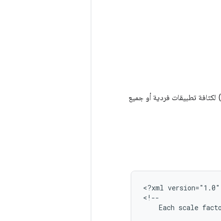
تتيح ميزة ضبط نطاق النقاط لكل بوصة (DPI) لمصنّعي الأجهزة ضبط نطاق النقاط لكل بوصة (DPI) لكثافة تطبيقات فردية أو جميع
<?xml
version="1.0"
Each
scale
fact