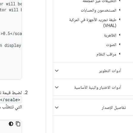
التطبيقات غير المجمّعة
or
will
be
tor
will
be
المستخدمون والحسابات
طبقة تجريد الأجهزة في المركبة
(VHAL)
>0.5</scale>

الظاهرية
الصوت
n
display
`0`
will
be
scaled.

مراقب النظام
أدوات التطوير
أدوات الاختبار والبنية الأساسية
لضبط قيمة نطا
</scale>
التي تتطلّب ميزة الت
تفاصيل الإصدار