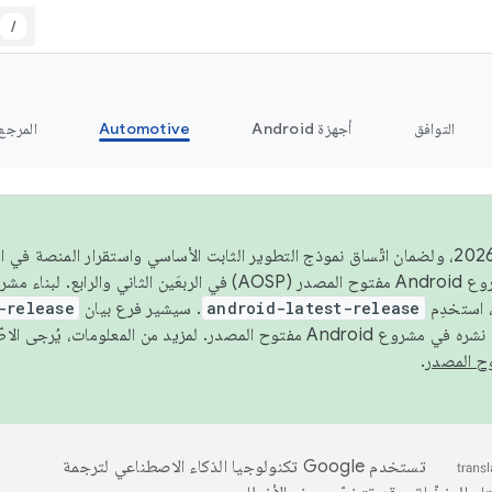
/
التوافق
أجهزة Android
Automotive
المرجع
اعتبارًا من عام 2026، ولضمان اتّساق نموذج التطوير الثابت الأساسي واستقرار المنصة
 استخدِم
android-latest-release
. سيشير فرع بيان
-release
ح المصدر. لمزيد من المعلومات، يُرجى الاطّلاع على
.
تستخدم Google تكنولوجيا الذكاء الاصطناعي لترجمة