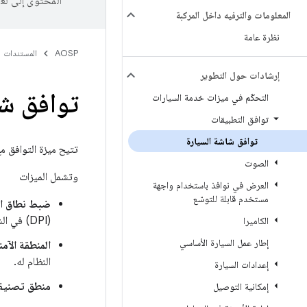
المحتوى إلى لغ
المعلومات والترفيه داخل المركبة
نظرة عامة
AOSP
المستندات
إرشادات حول التطوير
توافق شا
التحكّم في ميزات خدمة السيارات
توافق التطبيقات
توافق شاشة السيارة
تتيح ميزة التوافق م
الصوت
وتشمل الميزات
العرض في نوافذ باستخدام واجهة
مستخدم قابلة للتوسّع
ضبط نطاق النق
(DPI) في الشاشة.
الكاميرا
إطار عمل السيارة الأساسي
المنطقة الآم
النظام له.
إعدادات السيارة
منطق تصنيف 
إمكانية التوصيل