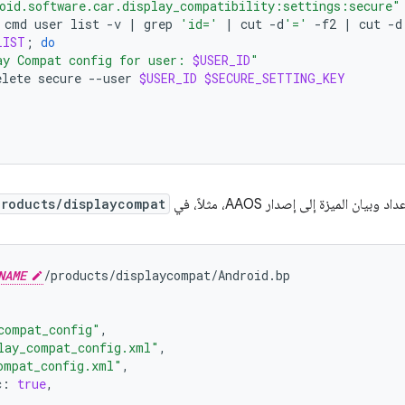
oid.software.car.display_compatibility:settings:secure"
cmd
user
list
-v
|
grep
'id='
|
cut
-d
'='
-f2
|
cut
-d
LIST
;
do
ay Compat config for user: 
$USER_ID
"
elete
secure
--user
$USER_ID
$SECURE_SETTING_KEY
بيان الميزة إلى إصدار AAOS، مثلاً، في
products/displaycompat
NAME
/products/displaycompat/Android.bp
compat_config"
,
lay_compat_config.xml"
,
ompat_config.xml"
,
c
:
true
,