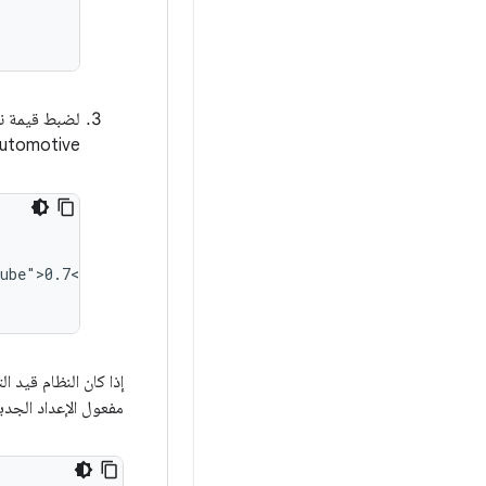
لضبط قيمة نط
Automotive إلى 1.43x (على سبيل الم
ube">0.7</scale>

إذا كان النظام قيد ا
مفعول الإعداد الجدي