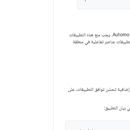
غالبًا ما لا تكون تطبيقات الهواتف والأجهزة اللوحية مصمّمة لأشرطة النظام الكبيرة المتوفّرة في Automotive. يجب منع هذه التطبيقات
تطبيقات عناصر تفاعلية في منطقة
إضافية تحسّن توافق التطبيقات. على
 بيان التطبيق: