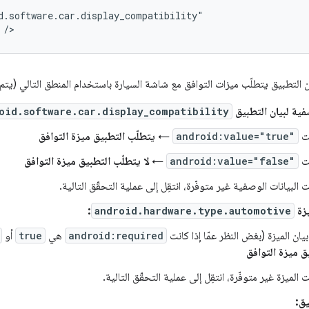
كان التطبيق يتطلّب ميزات التوافق مع شاشة السيارة باستخدام المنطق التالي (يتم
صفية لبيان التطبيق
oid.software.car.display_compatibility
نت
android:value="true"
←
يتطلّب التطبيق ميزة التوافق
نت
android:value="false"
←
لا يتطلّب التطبيق ميزة التوافق
ت البيانات الوصفية غير متوفّرة، انتقِل إلى عملية التحقّق التالية.
يزة
android.hardware.type.automotive
:
بيان الميزة (بغض النظر عمّا إذا كانت
android:required
هي
true
أو
ق ميزة التوافق
ت الميزة غير متوفّرة، انتقِل إلى عملية التحقّق التالية.
ق: