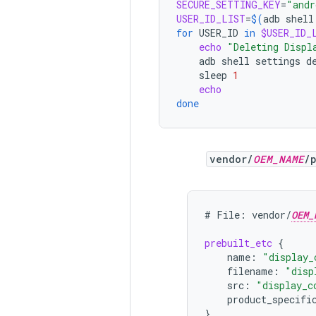
SECURE_SETTING_KEY
=
"andr
USER_ID_LIST
=
$(
adb
shell
for
USER_ID
in
$USER_ID_
echo
"Deleting Displ
adb
shell
settings
d
sleep
1
echo
done
vendor/
OEM_NAME
/
#
File:
vendor/
OEM_
prebuilt_etc
{
name
:
"display_
filename
:
"disp
src
:
"display_c
product_specifi
}