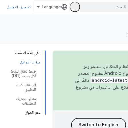
تسجيل الدخول
على هذه الصفحة
ميزات التوافق
 في النظام المتكامل، سننشر رمز
ضبط نطاق النقاط
المصدر في مشروع Android مفتوح المصدر (AOSP) في الربعَين الثاني والرابع. لبناء مشروع Android مفتوح المصدر
لكل بوصة (DPI)
android-latest
دائمًا إلى
المنطقة الآمنة
التغييرات في مشروع
للتطبيق
منطق تصنيف
التطبيقات
دعم الجهاز