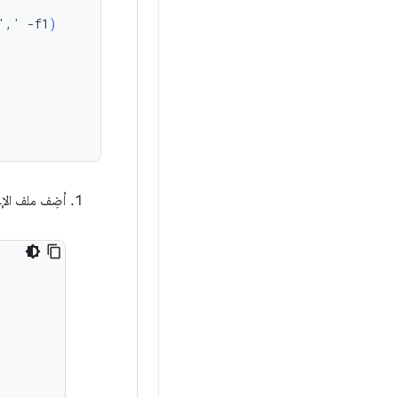
','
-f1
)
أضِف ملف الإعداد و