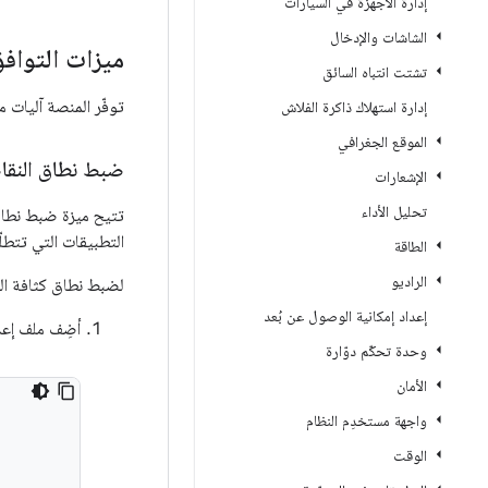
إدارة الأجهزة في السيارات
الشاشات والإدخال
ميزات التواف
تشتت انتباه السائق
توفّر المنصة آليات
إدارة استهلاك ذاكرة الفلاش
الموقع الجغرافي
ضبط نطاق النقاط 
الإشعارات
تحليل الأداء
التطبيقات التي تتطل
الطاقة
الراديو
لضبط نطاق كثافة ال
إعداد إمكانية الوصول عن بُعد
أضِف ملف إعد
وحدة تحكّم دوّارة
الأمان
واجهة مستخدِم النظام
الوقت