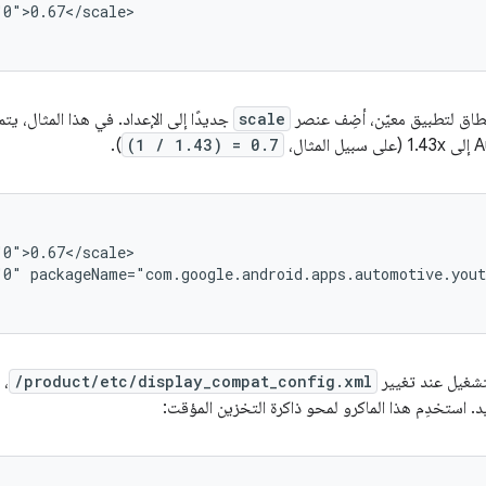
0">0.67</scale>

اق لتطبيق معيّن، أضِف عنصر
scale
ثال،
(1 / 1.43) = 0.7
).
"0"
packageName="com.google.android.apps.automotive.yout
لتشغيل عند تغيير
/product/etc/display_compat_config.xml
، 
د. استخدِم هذا الماكرو لمحو ذاكرة التخزين المؤقت: