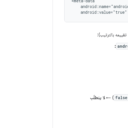
android:value="true"
 تقييمه بالترتيب):
:
andr
false
) ←
لا يتطلّب