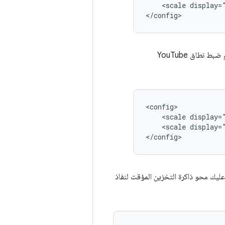
<scale
display="
جديدًا إلى الإعداد. في هذا المثال، يتم ضبط نطاق YouTube
<scale
<scale
display=
عليك محو ذاكرة التخزين المؤقت لنفاذ