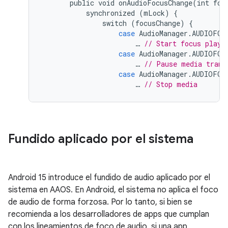
public
void
onAudioFocusChange
(
int
foc
synchronized
(
mLock
)
{
switch
(
focusChange
)
{
case
AudioManager
.
AUDIOFOC
…
// Start focus playb
case
AudioManager
.
AUDIOFOC
…
// Pause media trans
case
AudioManager
.
AUDIOFOC
…
// Stop media
Fundido aplicado por el sistema
Android 15 introduce el fundido de audio aplicado por el
sistema en AAOS. En Android, el sistema no aplica el foco
de audio de forma forzosa. Por lo tanto, si bien se
recomienda a los desarrolladores de apps que cumplan
con los lineamientos de foco de audio, si una app