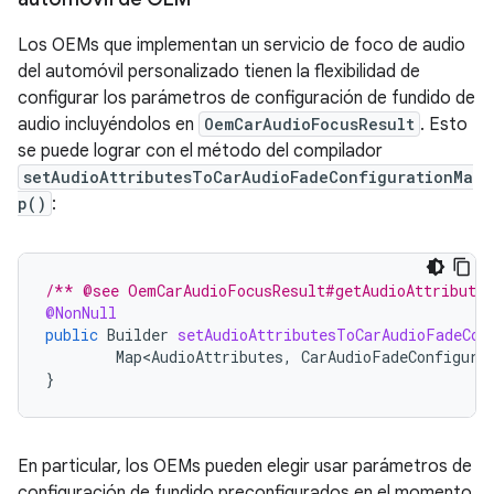
Los OEMs que implementan un servicio de foco de audio
del automóvil personalizado tienen la flexibilidad de
configurar los parámetros de configuración de fundido de
audio incluyéndolos en
OemCarAudioFocusResult
. Esto
se puede lograr con el método del compilador
setAudioAttributesToCarAudioFadeConfigurationMa
p()
:
/** @see OemCarAudioFocusResult#getAudioAttribute
@NonNull
public
Builder
setAudioAttributesToCarAudioFadeCon
Map<AudioAttributes
,
CarAudioFadeConfigura
}
En particular, los OEMs pueden elegir usar parámetros de
configuración de fundido preconfigurados en el momento