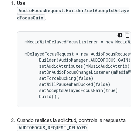
Usa
AudioFocusRequest.Builder#setAcceptsDelaye
dFocusGain
.
mMediaWithDelayedFocusListener = new MediaWit
mDelayedFocusRequest = new AudioFocusRequest

     .Builder(AudioManager.AUDIOFOCUS_GAIN)

     .setAudioAttributes(mMusicAudioAttrib)

     .setOnAudioFocusChangeListener(mMediaWit
     .setForceDucking(false)

     .setWillPauseWhenDucked(false)

     .setAcceptsDelayedFocusGain(true)

Cuando realices la solicitud, controla la respuesta
AUDIOFOCUS_REQUEST_DELAYED
: