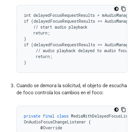
int delayedFocusRequestResults = mAudioManage
if (delayedFocusRequestResults == AudioManage
    // start audio playback

    return;

}

if (delayedFocusRequestResults == AudioManage
     // audio playback delayed to audio focus 
     return;

Cuando se demora la solicitud, el objeto de escucha
de foco controla los cambios en el foco:
private
final
class
MediaWithDelayedFocusList
OnAudioFocusChangeListener
{
@
Override