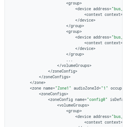
<
group
<
device
address
=
"bus_1
<
context
context
=
"
<
/
device
<
/
group
<
group
<
device
address
=
"bus_2
<
context
context
=
"
<
/
device
<
/
group
...
<
/
volumeGroups
<
/
zoneConfig
<
/
zoneConfigs
<
/
zone
<
zone
name
=
"Zone1"
audioZoneId
=
"1"
occupan
<
zoneConfigs
<
zoneConfig
name
=
"config0"
isDefau
<
volumeGroups
<
group
<
device
address
=
"bus_6
<
context
context
=
"