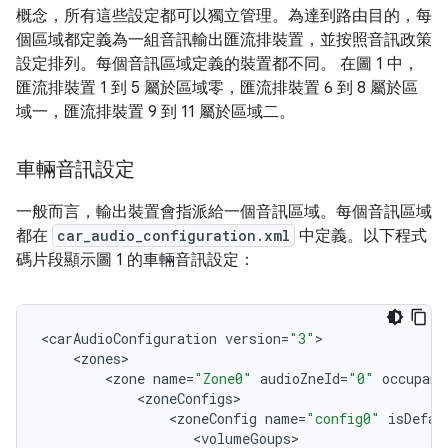
概念，所有這些設定都可以獨立管理。為達到路由目的，每
個區域都定義為一組音訊輸出匯流排裝置，並按照音訊政策
設定排列。每個音訊區域定義的裝置都不同。 在圖 1 中，
匯流排裝置 1 到 5 屬於區域零，匯流排裝置 6 到 8 屬於區
域一，匯流排裝置 9 到 11 屬於區域二。
車輛音訊設定
一般而言，輸出裝置會指派給一個音訊區域。每個音訊區域
都在
car_audio_configuration.xml
中定義。以下程式
碼片段顯示圖 1 的車輛音訊設定：
<
carAudioConfiguration
version
=
"3"
<
zones
<
zone
name
=
"Zone0"
audioZneId
=
"0"
occupant
<
zoneConfigs
<
zoneConfig
name
=
"config0"
isDefau
<
volumeGoups