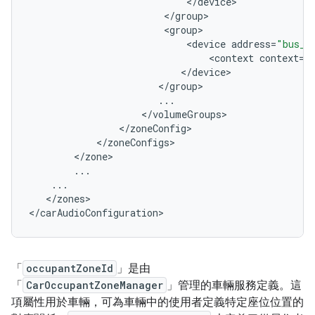
<
/
device
<
/
group
<
group
<
device
address
=
"bus_7
<
context
context
=
"
<
/
device
<
/
group
...
<
/
volumeGroups
<
/
zoneConfig
<
/
zoneConfigs
<
/
zone
...
...
<
/
zones
>

<
/
carAudioConfiguration
「
occupantZoneId
」是由
「
CarOccupantZoneManager
」管理的車輛服務定義。這
項屬性用於車輛，可為車輛中的使用者定義特定座位位置的