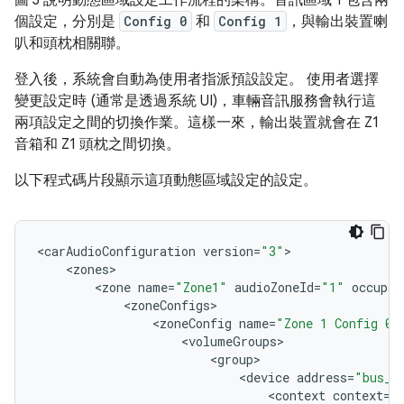
圖 3 說明動態區域設定工作流程的架構。音訊區域 1 包含兩
個設定，分別是
Config 0
和
Config 1
，與輸出裝置喇
叭和頭枕相關聯。
登入後，系統會自動為使用者指派預設設定。 使用者選擇
變更設定時 (通常是透過系統 UI)，車輛音訊服務會執行這
兩項設定之間的切換作業。這樣一來，輸出裝置就會在 Z1
音箱和 Z1 頭枕之間切換。
以下程式碼片段顯示這項動態區域設定的設定。
<
carAudioConfiguration
version
=
"3"
<
zones
<
zone
name
=
"Zone1"
audioZoneId
=
"1"
occupan
<
zoneConfigs
<
zoneConfig
name
=
"Zone 1 Config 0"
<
volumeGroups
<
group
<
device
address
=
"bus_1
<
context
context
=
"