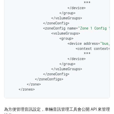
***
<
/
device
<
/
group
<
/
volumeGroups
<
/
zoneConfig
<
zoneConfig
name
=
"Zone 1 Config 1"
<
volumeGroups
<
group
<
device
address
=
"bus_1
<
context
context
=
"
***
<
/
device
<
/
group
<
/
volumeGroups
<
/
zoneConfig
<
/
zoneConfigs
<
/
zone
<
/
zones
為方便管理音訊設定，車輛音訊管理工具會公開 API 來管理