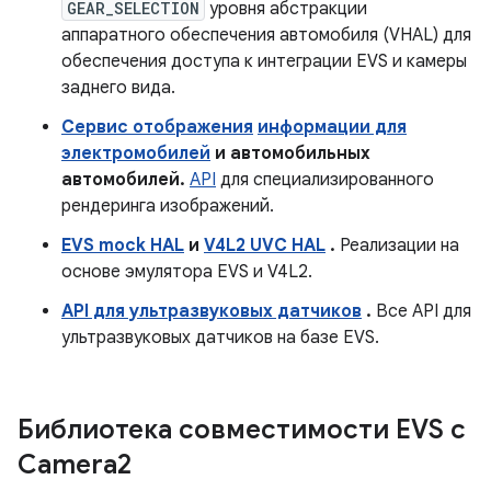
GEAR_SELECTION
уровня абстракции
аппаратного обеспечения автомобиля (VHAL) для
обеспечения доступа к интеграции EVS и камеры
заднего вида.
Сервис отображения
информации для
электромобилей
и автомобильных
автомобилей.
API
для специализированного
рендеринга изображений.
EVS mock HAL
и
V4L2 UVC HAL
.
Реализации на
основе эмулятора EVS и V4L2.
API для ультразвуковых датчиков
.
Все API для
ультразвуковых датчиков на базе EVS.
Библиотека совместимости EVS с
Camera2