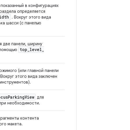
 показанный в конфигурациях
 раздела определяется
idth
. Вокруг этого вида
ка шасси (с панелью
я две панели, ширину
top
_
level
_
 помощью
ржимого (или главной панели
 Вокруг этого вида заключен
 инструментов).
ocus
Parking
View
для
при необходимости.
Фрагменты контента
ого макета.