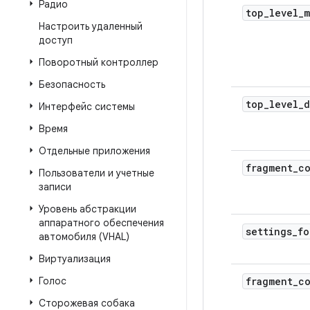
Радио
top
_
level
_
m
Настроить удаленный
доступ
Поворотный контроллер
Безопасность
top
_
level
_
d
Интерфейс системы
Время
Отдельные приложения
fragment
_
c
Пользователи и учетные
записи
Уровень абстракции
аппаратного обеспечения
settings
_
fo
автомобиля (VHAL)
Виртуализация
Голос
fragment
_
c
Сторожевая собака