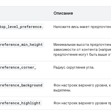
Описание
top
_
level
_
preference
.
Наложите
весь
макет предпочтен
reference
_
min
_
height
Минимальная высота предпочтени
зависимости от контента (напри
предпочтения могут быть выше эт
reference
_
corner
_
Радиус скругления угла.
reference
_
background
Фон настроек верхнего уровня, к
выделены.
reference
_
highlight
Фон настроек верхнего уровня п