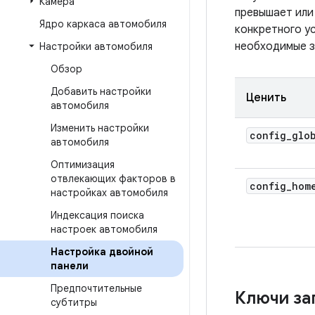
Камера
превышает или 
Ядро каркаса автомобиля
конкретного у
необходимые з
Настройки автомобиля
Обзор
Добавить настройки
Ценить
автомобиля
Изменить настройки
config
_
glo
автомобиля
Оптимизация
отвлекающих факторов в
config
_
hom
настройках автомобиля
Индексация поиска
настроек автомобиля
Настройка двойной
панели
Предпочтительные
Ключи за
субтитры