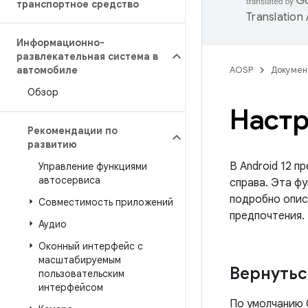
транспортное средство
Translation
Информационно-
развлекательная система в
автомобиле
AOSP
Докумен
Обзор
Настр
Рекомендации по
развитию
В Android 12 п
Управление функциями
автосервиса
справа. Эта ф
подробно опис
Совместимость приложений
предпочтения.
Аудио
Оконный интерфейс с
масштабируемым
Вернутьс
пользовательским
интерфейсом
По умолчанию C