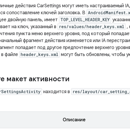
ичные действия CarSettings могут иметь настраиваемый IA
ся сопоставление ключей заголовка. В
AndroidManifest.
ее двойную панель, имеет
TOP_LEVEL_HEADER_KEY
указанн
вает на ключ, указанный в
res/values/header_keys.xml
,
чтения пункта меню верхнего уровня, под который попадае
 начальный фрагмент действия изменяется или IA перестра
агмент попадает под другое предпочтение верхнего уровн
 в файле
header_keys.xml
могут быть обновлены, чтобы у
е макет активности
rSettingsActivity
находится в
res/layout/car_setting_
Описание