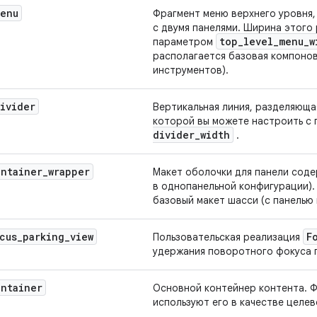
enu
Фрагмент меню верхнего уровня,
с двумя панелями. Ширина этого
top
_
level
_
menu
_
w
параметром
располагается базовая компонов
инструментов).
ivider
Вертикальная линия, разделяюща
которой вы можете настроить с
divider
_
width
.
ontainer
_
wrapper
Макет оболочки для панели соде
в однопанельной конфигурации).
базовый макет шасси (с панелью
cus
_
parking
_
view
F
Пользовательская реализация
удержания поворотного фокуса 
ontainer
Основной контейнер контента. 
используют его в качестве целев