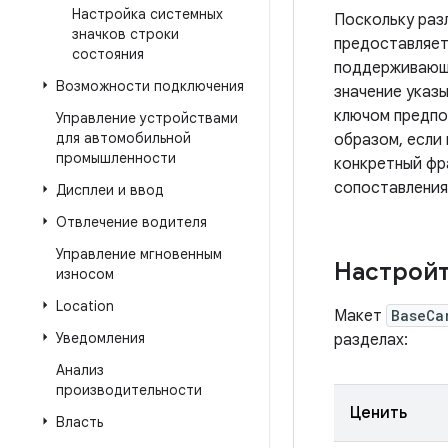
Настройка системных
Поскольку разл
значков строки
предоставляет
состояния
поддерживающ
Возможности подключения
значение указы
ключом предпо
Управление устройствами
для автомобильной
образом, если
промышленности
конкретный фр
сопоставления
Дисплеи и ввод
Отвлечение водителя
Управление мгновенным
Настройт
износом
Location
Макет
BaseCa
Уведомления
разделах:
Анализ
производительности
Ценить
Власть