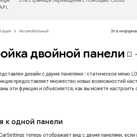
Эта страница переведена с помощью
Cloud
 API
.
тация
Автомобильный
Эта информац
ойка двойной панели
редставлен дизайн с
двумя панелями
: статическое меню L0
ункция предоставляет множество новых возможностей наст
аны эти функции и объясняется, как вы можете настроить
я к одной панели
arSettings теперь отображает вид с двумя панелями, если