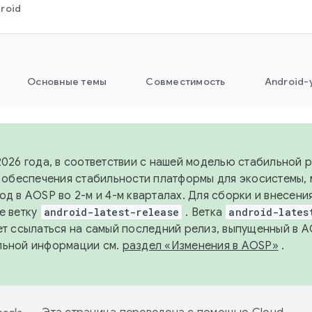
roid
Основные темы
Совместимость
Android-
2026 года, в соответствии с нашей моделью стабильной
я обеспечения стабильности платформы для экосистемы,
од в AOSP во 2-м и 4-м кварталах. Для сборки и внесени
е ветку
android-latest-release
. Ветка
android-lates
ет ссылаться на самый последний релиз, выпущенный в A
льной информации см.
раздел «Изменения в AOSP»
.