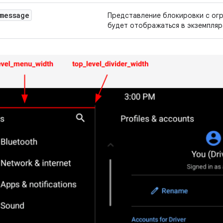
message
Представление блокировки с огр
будет отображаться в экземпля