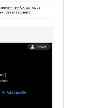
аничениями UX, которое
Base
Fragment
рах
.