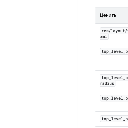
Ценить
res
/
layout
/
xml
top
_
level
_
p
top
_
level
_
p
radius
top
_
level
_
p
top
_
level
_
p