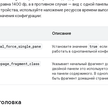
равна 1400 dp, а в противном случае — вид с одной панел
стройства, используйте наложение ресурсов времени выпол
начения конфигурации:
Описание
bal
_
force
_
single
_
pane
true
Установите значение
если
работать в однопанельной конфи
epage
_
fragment
_
class
Указывает начальный фрагмент д
двойной панели это используетс
на панели содержимого. В одно
быть фрагмент домашней страни
головка