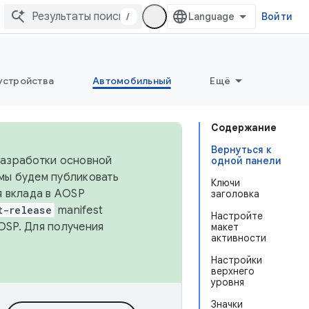
/
Войти
устройства
Автомобильный
Ещё
Содержание
Вернуться к
 разработки основной
одной панели
 мы будем публиковать
Ключи
я вклада в AOSP
заголовка
t-release
manifest
Настройте
OSP. Для получения
макет
активности
Настройки
верхнего
уровня
Значки