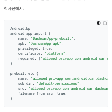
청사진에서:
Android
.
bp
android_app_import
{
name
:
"DashcamApp-prebuilt"
,
apk
:
"DashcamApp.apk"
,
privileged
:
true
,
certificate
:
"platform"
,
required
:
[
"allowed_privapp_com.android.car.da
}
prebuilt_etc
{
name
:
"allowed_privapp_com.android.car.dashcam
sub_dir
:
"default-permissions"
,
src
:
"allowed_privapp_com.android.car.dashcam.
filename_from_src
:
true
,
}