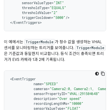
sensorValueType
=
"INT"
thresholdType
=
"EQUALS"
thresholdValue
=
"2"
triggerCooldown
=
"5000"
/
>

<
/
EventTriggers
이 예에서는
TriggerModule
가 정수 값을 생성하는 VHAL
센서를 모니터링하는 트리거를 보여줍니다.
TriggerModule
은 기준값과 동일한지 비교합니다. 등식 조건이 충족되면 트리
거가 EVS 카메라 1과 2에 기록됩니다.
<
EventTrigger
name
=
"SPEED"
cameras
=
"Camera2:0, Camera2:1,  Camer
sensorPropertyID
=
"VHAL:291504648"
description
=
"Over speed"
recordingLengthMs
=
"10000"
sensorValueType
=
"FLOAT"