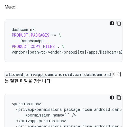
Make:
dashcam.mk
PRODUCT_PACKAGES
+=
\
PRODUCT_COPY_FILES
:=
\
vendor/
[
path-to-vendor-prebuilts
]
/apps/Dashcam/all
allowed_privapp_com.android.car.dashcam.xml
이라
는 권한 파일을 만듭니다.
<privapp-permissions
<permission
name=""
<privapp-permissions