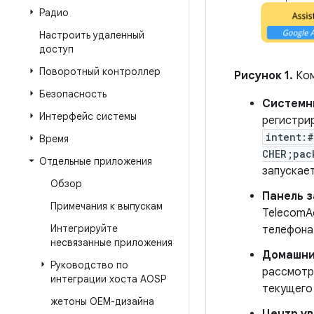
Радио
Настроить удаленный
доступ
Поворотный контроллер
Рисунок 1.
Ком
Безопасность
Системн
Интерфейс системы
регистри
intent:#
Время
CHER;pac
Отдельные приложения
запускае
Обзор
Панель з
Примечания к выпускам
TelecomA
Интегрируйте
телефона 
несвязанные приложения
Домашни
Руководство по
рассмотр
интеграции хоста AOSP
текущего
жетоны OEM-дизайна