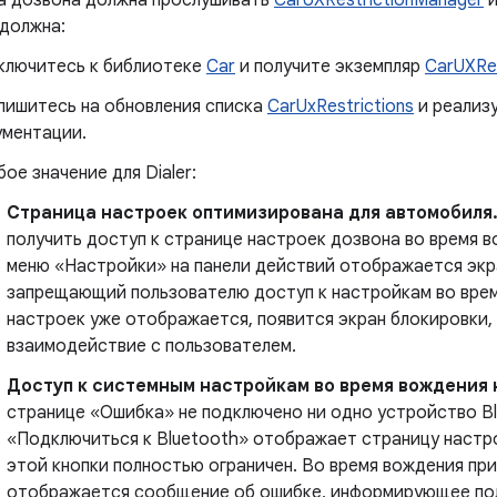
а дозвона должна прослушивать
CarUXRestrictionManager
и
 должна:
ключитесь к библиотеке
Car
и получите экземпляр
CarUXRe
пишитесь на обновления списка
CarUxRestrictions
и реализу
ументации.
ое значение для Dialer:
Страница настроек оптимизирована для автомобиля
получить доступ к странице настроек дозвона во время в
меню «Настройки» на панели действий отображается экр
запрещающий пользователю доступ к настройкам во врем
настроек уже отображается, появится экран блокировки,
взаимодействие с пользователем.
Доступ к системным настройкам во время вождения
странице «Ошибка» не подключено ни одно устройство Bl
«Подключиться к Bluetooth» отображает страницу настро
этой кнопки полностью ограничен. Во время вождения при
отображается сообщение об ошибке, информирующее по