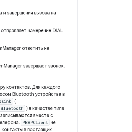
 и завершения вызова на
, отправляет намерение DIAL
omManager ответить на
omManager завершает звонок.
ру контактов. Для каждого
есом Bluetooth устройства в
psink
(
/Bluetooth
) в качестве типа
, записываются вместе с
телефона.
PBAPClient
не
т контакты в поставщик