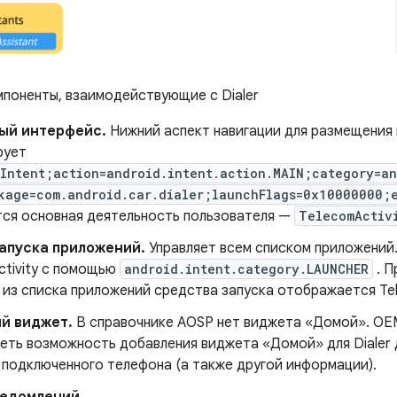
поненты, взаимодействующие с Dialer
ый интерфейс.
Нижний аспект навигации для размещения 
рует
Intent;action=android.intent.action.MAIN;category=an
kage=com.android.car.dialer;launchFlags=0x10000000;
тся основная деятельность пользователя —
TelecomActiv
апуска приложений.
Управляет всем списком приложений.
ctivity с помощью
android.intent.category.LAUNCHER
. П
из списка приложений средства запуска отображается Tel
й виджет.
В справочнике AOSP нет виджета «Домой». OE
еть возможность добавления виджета «Домой» для Dialer
 подключенного телефона (а также другой информации).