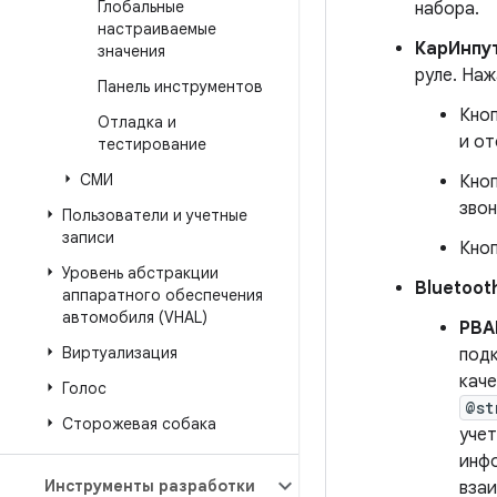
Глобальные
набора.
настраиваемые
КарИнпу
значения
руле. Наж
Панель инструментов
Кноп
Отладка и
и от
тестирование
СМИ
Кноп
звон
Пользователи и учетные
записи
Кноп
Уровень абстракции
Bluetoot
аппаратного обеспечения
автомобиля (VHAL)
PBA
Виртуализация
подк
каче
Голос
@st
Сторожевая собака
учет
инфо
Инструменты разработки
взаи