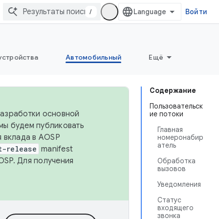
/
Войти
устройства
Автомобильный
Ещё
Содержание
Пользовательск
 разработки основной
ие потоки
 мы будем публиковать
Главная
я вклада в AOSP
номеронабир
атель
t-release
manifest
OSP. Для получения
Обработка
вызовов
Уведомления
Статус
входящего
звонка