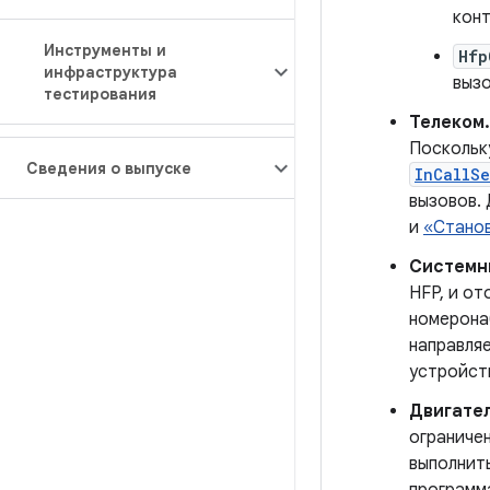
конт
Инструменты и
Hfp
инфраструктура
вызо
тестирования
Телеком.
Поскольку
Сведения о выпуске
InCallSe
вызовов.
и
«Станов
Системн
HFP, и от
номерона
направляе
устройст
Двигател
ограниче
выполнить