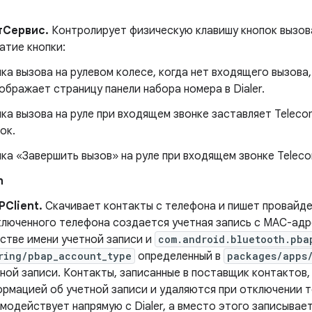
тСервис.
Контролирует физическую клавишу кнопок вызова
атие кнопки:
ка вызова на рулевом колесе, когда нет входящего вызова
ображает страницу панели набора номера в Dialer.
ка вызова на руле при входящем звонке заставляет Telec
ок.
ка «Завершить вызов» на руле при входящем звонке Telec
h
PClient.
Скачивает контакты с телефона и пишет провайде
люченного телефона создается учетная запись с MAC-адр
стве имени учетной записи и
com.android.bluetooth.pba
ring/pbap_account_type
определенный в
packages/apps
ной записи. Контакты, записанные в поставщик контактов
рмацией об учетной записи и удаляются при отключении 
модействует напрямую с Dialer, а вместо этого записывае