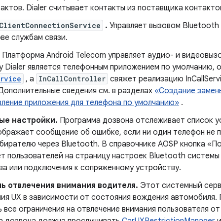
актов. Dialer считывает контакты из поставщика контакто
ClientConnectionService
.
Управляет вызовом Bluetooth
ве службам связи.
Платформа Android Telecom управляет аудио- и видеовызо
 Dialer является телефонным приложением по умолчанию, о
rvice
, а
InCallController
свяжет реализацию InCallServi
 Дополнительные сведения см. в разделах
«Создание замен
ление приложения для телефона по умолчанию»
.
ые настройки.
Программа дозвона отслеживает список ус
ображает сообщение об ошибке, если ни один телефон не 
бирателю через Bluetooth. В справочнике AOSP кнопка «По
т пользователей на страницу настроек Bluetooth системы
ва или подключения к сопряженному устройству.
ь отвлечения внимания водителя.
Этот системный серв
ния UX в зависимости от состояния вождения автомобиля.
 все ограничения на отвлечение внимания пользователя от