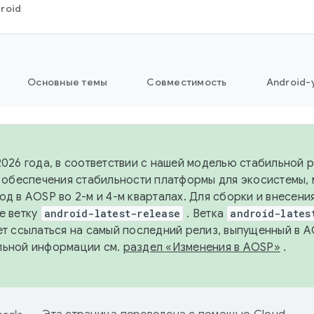
roid
Основные темы
Совместимость
Android-
2026 года, в соответствии с нашей моделью стабильной
я обеспечения стабильности платформы для экосистемы,
од в AOSP во 2-м и 4-м кварталах. Для сборки и внесени
е ветку
android-latest-release
. Ветка
android-lates
ет ссылаться на самый последний релиз, выпущенный в A
льной информации см.
раздел «Изменения в AOSP»
.