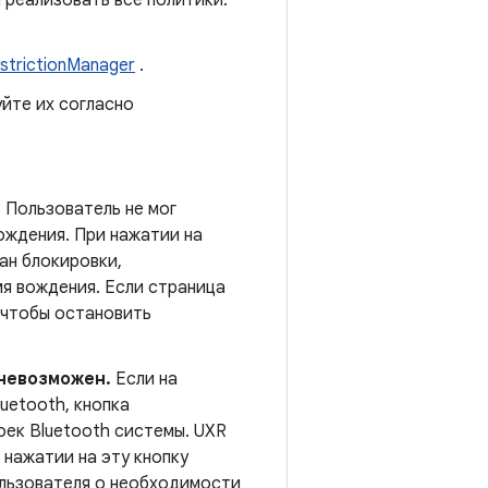
 реализовать все политики.
strictionManager
.
йте их согласно
.
Пользователь не мог
ождения. При нажатии на
ан блокировки,
я вождения. Если страница
 чтобы остановить
 невозможен.
Если на
uetooth, кнопка
ек Bluetooth системы. UXR
 нажатии на эту кнопку
льзователя о необходимости