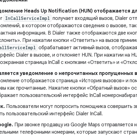
ведомлений
домление Heads Up Notification (HUN) отображается д
er
InCallServiceImpl
получает входящий вызов, Dialer от
омлений, в котором отображаются сведения о вызове, так
актная информация. В Dialer также отображаются две кно
лонить». При нажатии кнопки «Ответить» на вызов приним
allServiceImpl
обрабатывает активный вызов, отображая
рфейс Dialer в вызове, и отклоняет HUN. При нажатии на 
оэкранная страница InCall с кнопками «Ответить» и «Откл
вляется уведомление о непрочитанных пропущенных 
домление отображается страница «История вызовов» и по
вы как прочитанные. Нажатие кнопки «Обратный вызов» о
ражает пользовательский интерфейс InCall номеронабират
к.
Пользователи могут попросить помощника совершить з
ь пользовательский интерфейс Dialer InCall.
ogle.
При звонке продавцу из Google Maps отправляется н
ельными телефонными номерами, которые запускают страни