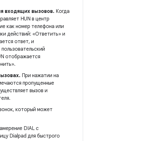
ля входящих вызовов.
Когда
правляет HUN в центр
ие как номер телефона или
пки действий: «Ответить» и
ается ответ, и
 пользовательский
HUN отображается
онить».
вызовах.
При нажатии на
мечаются пропущенные
существляет вызов и
еля.
вонок, который может
амерение DIAL с
цу Dialpad для быстрого