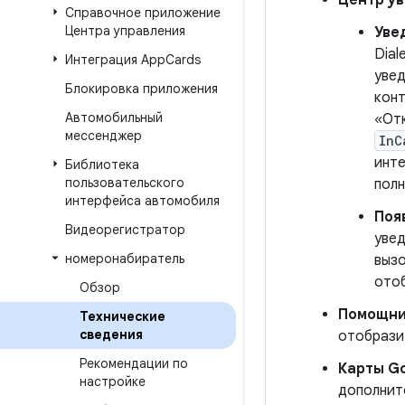
Центр у
Справочное приложение
Центра управления
Уве
Dial
Интеграция App
Cards
увед
Блокировка приложения
конт
Автомобильный
«Отк
мессенджер
InC
инте
Библиотека
пользовательского
полн
интерфейса автомобиля
Поя
Видеорегистратор
уве
номеронабиратель
вызо
отоб
Обзор
Помощни
Технические
сведения
отобразит
Рекомендации по
Карты Go
настройке
дополнит