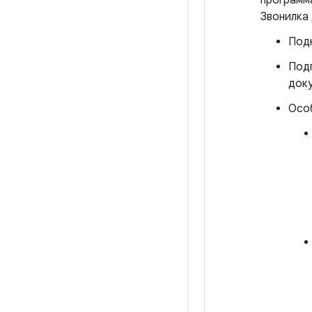
программ
Звонилка
Под
Под
док
Особ