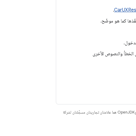
.
CarUXRes
ّذها كما هو موضّح.
لدخول.
 الخطأ والنصوص الأخرى
. إنّ Java وOpenJDK هما علامتان تجاريتان مسجَّلتان لشركة