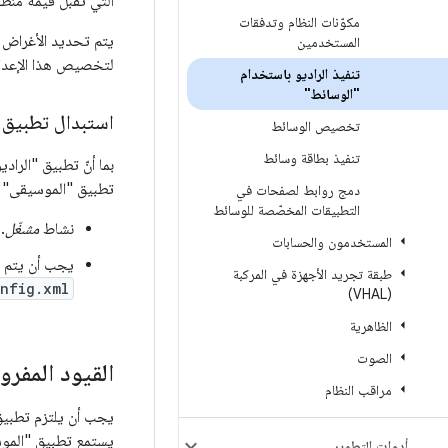
التي تقبل قيمة منط
مكوّنات النظام وتدفقات
يتم تحديد الأغراض 
المستخدمين
لتخصيص هذا الإعداد
تنفيذ الراديو باستخدام
"الوسائط"
استبدال تطبيق "
تخصيص الوسائط
تنفيذ بطاقة وسائط
بما أنّ تطبيق "الرا
تطبيق "الموسيقى" ع
دمج روابط لصفحات في
التطبيقات المخصّصة للوسائط
نشاط
مشغّل
.
المستخدمون والحسابات
يجب أن يتم ا
طبقة تجريد الأجهزة في المركبة
nfig.xml
(VHAL)
الظاهرية
الصوت
القيود المفرو
مراقب النظام
يجب أن يلتزم تطبيق 
يستمع تطبيق "الموس
أدوات التطوير