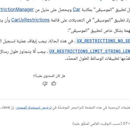
 تطبيق "الموسيقى" بمكتبة
Car
ويحصل على مثيل من
trictionManager
ك تطبيق "الموسيقى" في التعديلات على قائمة
CarUxRestrictions
وأن ينف
مهمة بشكل خاص لتطبيق "الموسيقى":
UX_RESTRICTIONS_NO_S
. في هذه الحالة، يجب إيقاف عملية تسجيل ا
UX_RESTRICTIONS_LIMIT_STRING_LE
. يجب ألا يتجاوز طول رسائل
قدّمها تطبيقات الوسائط الطول المحدّد.
هل كان المحتوى مفيدًا؟
عليمات البرمجية في هذه الصفحة للتراخيص الموضحّة في
ترخيص استخدام المحتوى