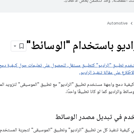
تك المفضّلة، وقد تتضمّن بعض الأخطاء.
Automotive
راديو باستخدام "الوسائط"
خدم تطبيق "الراديو" كتطبيق مستقل. للحصول على تعليمات حول كيفية دمج 
لاطّلاع على مقالة تنفيذ الراديو.
 كيفية دمج واجهة مستخدم تطبيق "الراديو" مع تطبيق "الموسيقى" لتزويد ال
ائط والراديو كما لو كانا تطبيقًا واحدًا.
خدم في تبديل مصدر الوسائط
ي كيفية تنفيذ كل من تطبيق "الراديو" وتطبيق "الموسيقى" لتجربة المستخدم 