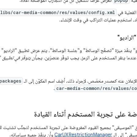
قية
popup
تعرض غرضًا لتشغيل كل من التجارب الموضّحة أعلاه.
الفعلية في
libs/car-media-common/res/values/config.xml
، استخدِم عمليات التراكب في وقت الإنشاء.
الراديو"
ديو" ينفّذ ميزة "تصفّح الوسائط" و"جلسة الوسائط"، يتم عرض تطبيق "الراديو"
ندما ينقر المستخدم على الرمز، يجب توفّر عنصرَين. يجب
أن يتوفّر في تطبيق "ا
لإعلان عنه
كمصدر مخصّص
. لإجراء ذلك، أضِف اسم المكوّن إلى الـ
packages
.
car-media-common/res/values/co
ضة على تجربة المستخدم أثناء القيادة
"الموسيقى" بجميع القيود المفروضة على تجربة المستخدم لتجنُّب تشتيت الانتب
يقى" إلى الـ
CarUXRestrictionManager
وأن ينفّذ جميع سياساته.