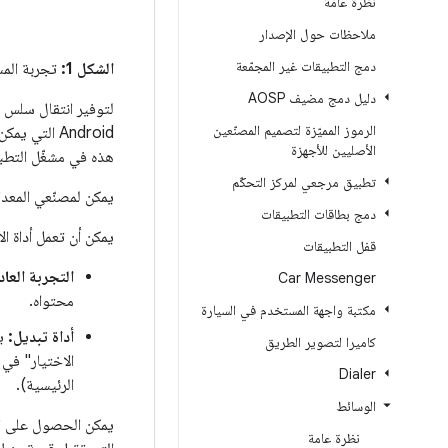
نظرة عامّة
ملاحظات حول الإصدار
دمج التطبيقات غير المجمّعة
الشكل 1:
تجربة الم
دليل دمج مضيف AOSP
لتوفير انتقال سلس 
الرموز المميّزة لتصميم المصنّعين
الأصليين للأجهزة
هذه في مشغّل التطب
تطبيق مرجعي لمركز التحكّم
يمكن لمصنّعي المعدا
دمج بطاقات التطبيقات
يمكن أن تعمل أداة ال
قفل التطبيقات
التجربة العاد
Car Messenger
محتواه.
مكتبة واجهة المستخدم في السيارة
أداة تبديل:
يت
كاميرا لتصوير الطريق
الاختيار" في
Dialer
الرئيسية).
الوسائط
يمكن الحصول على ال
نظرة عامة