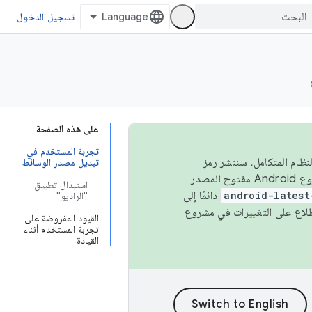
تسجيل الدخول
على هذه الصفحة
تجربة المستخدم في
 في النظام المتكامل، سننشر رمز
تبديل مصدر الوسائط
المصدر في مشروع Android مفتوح المصدر (AOSP) في الربعَين الثاني والرابع. لبناء مشروع Android مفتوح المصدر
استبدال تطبيق
android-latest
دائمًا إلى
"الراديو"
التغييرات في مشروع
القيود المفروضة على
تجربة المستخدم أثناء
القيادة