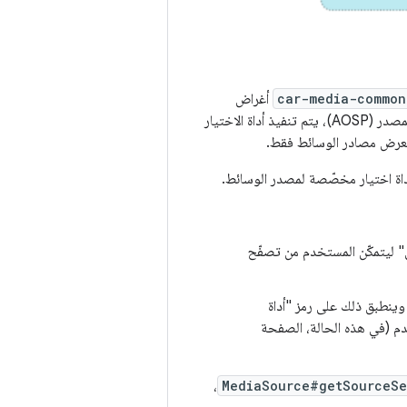
car-media-common
أغراض
Android التي يمكن استخدامها لتشغيل أداة اختيار مصدر الوسائط. في مشروع Android مفتوح المصدر (AOSP)، يتم تنفيذ أداة الاختيار
لعرض مصادر الوسائط فقط.
أداة اختيار مخصّصة لمصدر الوسائط.
" ليتمكّن المستخدم من تصفّح
وينطبق ذلك على رمز "أداة
دم (في هذه الحالة، الصفحة
،
MediaSource#getSourceSe