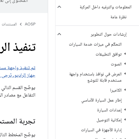
المحتوى إلى لغ
المعلومات والترفيه داخل المركبة
نظرة عامة
AOSP
المستندات
إرشادات حول التطوير
تنفيذ ال
التحكّم في ميزات خدمة السيارات
توافق التطبيقات
الصوت
تم تنفيذ واجهة مست
العرض في نوافذ باستخدام واجهة
جهاز الراديو، يُرجى ا
مستخدم قابلة للتوسّع
يوضّح القسم التالي
الكاميرا
التفاعل مع مصادر الوس
إطار عمل السيارة الأساسي
إعدادات السيارة
تجربة المست
إمكانية التوصيل
إدارة الأجهزة في السيارات
يوضّح المخطط التال