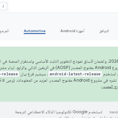
/
التوافق
أجهزة Android
Automotive
المرجع
اعتبارًا من عام 2026، ولضمان اتّساق نموذج التطوير الثابت الأساسي واستقرار المنصة
 استخدِم
android-latest-release
. سيشير فرع بيان
-release
ح المصدر. لمزيد من المعلومات، يُرجى الاطّلاع على
.
تستخدم Google تكنولوجيا الذكاء الاصطناعي لترجمة