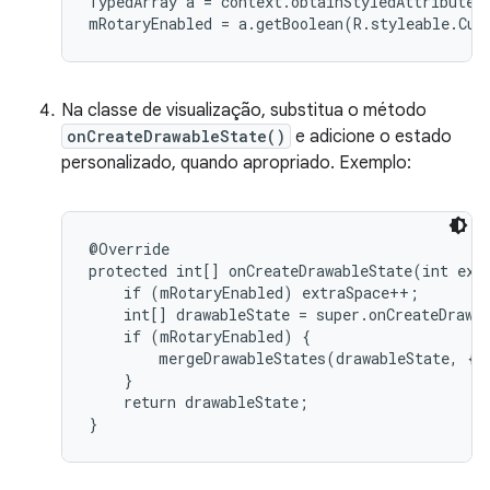
TypedArray a = context.obtainStyledAttributes(
Na classe de visualização, substitua o método
onCreateDrawableState()
e adicione o estado
personalizado, quando apropriado. Exemplo:
@Override

protected int[] onCreateDrawableState(int extr
    if (mRotaryEnabled) extraSpace++;

    int[] drawableState = super.onCreateDrawab
    if (mRotaryEnabled) {

        mergeDrawableStates(drawableState, { R
    }

    return drawableState;
