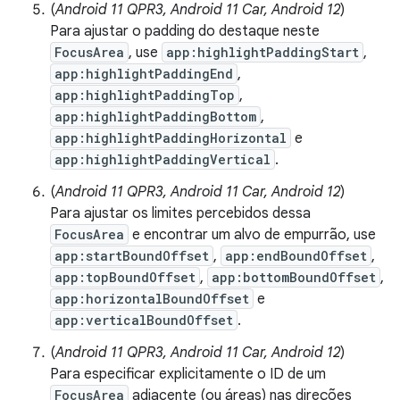
(
Android 11 QPR3, Android 11 Car, Android 12
)
Para ajustar o padding do destaque neste
FocusArea
, use
app:highlightPaddingStart
,
app:highlightPaddingEnd
,
app:highlightPaddingTop
,
app:highlightPaddingBottom
,
app:highlightPaddingHorizontal
e
app:highlightPaddingVertical
.
(
Android 11 QPR3, Android 11 Car, Android 12
)
Para ajustar os limites percebidos dessa
FocusArea
e encontrar um alvo de empurrão, use
app:startBoundOffset
,
app:endBoundOffset
,
app:topBoundOffset
,
app:bottomBoundOffset
,
app:horizontalBoundOffset
e
app:verticalBoundOffset
.
(
Android 11 QPR3, Android 11 Car, Android 12
)
Para especificar explicitamente o ID de um
FocusArea
adjacente (ou áreas) nas direções