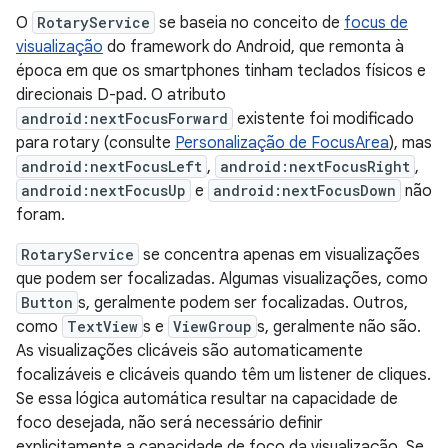
O
RotaryService
se baseia no conceito de
focus de
visualização
do framework do Android, que remonta à
época em que os smartphones tinham teclados físicos e
direcionais D-pad. O atributo
android:nextFocusForward
existente foi modificado
para rotary (consulte
Personalização de FocusArea
), mas
android:nextFocusLeft
,
android:nextFocusRight
,
android:nextFocusUp
e
android:nextFocusDown
não
foram.
RotaryService
se concentra apenas em visualizações
que podem ser focalizadas. Algumas visualizações, como
Button
s, geralmente podem ser focalizadas. Outros,
como
TextView
s e
ViewGroup
s, geralmente não são.
As visualizações clicáveis são automaticamente
focalizáveis e clicáveis quando têm um listener de cliques.
Se essa lógica automática resultar na capacidade de
foco desejada, não será necessário definir
explicitamente a capacidade de foco da visualização. Se