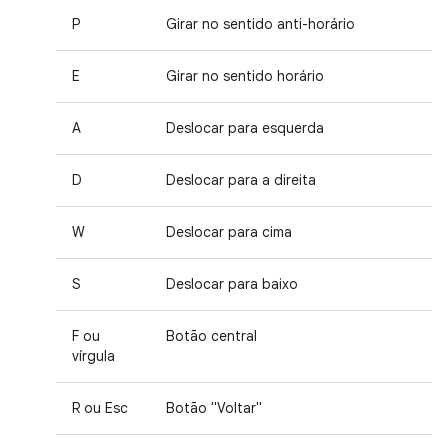
P
Girar no sentido anti-horário
E
Girar no sentido horário
A
Deslocar para esquerda
D
Deslocar para a direita
W
Deslocar para cima
S
Deslocar para baixo
F ou
Botão central
vírgula
R ou Esc
Botão "Voltar"