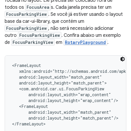
focada no layout. Ele precisa ser colocado fora de
todos os
FocusArea
s. Cada janela precisa ter um
FocusParkingView
. Se você já estiver usando o layout
base da car-ui-library, que contém um
FocusParkingView
, não será necessário adicionar
outro
FocusParkingView
. Confira abaixo um exemplo
de
FocusParkingView
em
RotaryPlayground
.
<FrameLayout

   xmlns:android="http://schemas.android.com/apk/r
   android:layout_width="match_parent"

   android:layout_height="match_parent">

   <com.android.car.ui.FocusParkingView

       android:layout_width="wrap_content"

       android:layout_height="wrap_content"/>

   <FrameLayout

       android:layout_width="match_parent"

       android:layout_height="match_parent"/>
