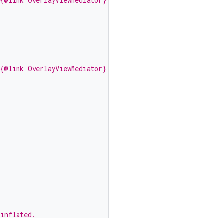
 {@link OverlayViewMediator}.
 {@link OverlayViewMediator}.
 inflated.