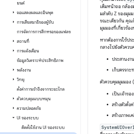
ยนต์
เต็มหน้าจอ กล้อง
จอแสดงผลและอินพุต
มลําดับ Z ของมุม
ขณะเดียวกัน คุณก
การเสียสมาธิของผู้ขับ
มุมมองที่เกี่ยวข้
การจัดการการสึกหรอของแฟลช
หากต้องการใช้ปร
สถานที่
กลางไปยังตัวควบค
การแจ้งเตือน
ประสานงานร
ข้อมูลวิเคราะห์ประสิทธิภาพ
เก็บตรรกะทา
พลังงาน
วิทยุ
ตัวควบคุมมุมมอง
ตั้งค่าการเข้าถึงจากระยะไกล
เป็นเจ้าขอ
ตัวควบคุมแบบหมุน
สร้างตัวตั้งค่
ความปลอดภัย
สร้างภาพเ
UI ของระบบ
SystemUIOver
ติดตั้งใช้งาน UI ของระบบ