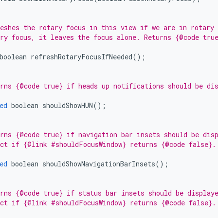
eshes the rotary focus in this view if we are in rotary
ry focus, it leaves the focus alone. Returns {@code tru
boolean
refreshRotaryFocusIfNeeded
();
rns {@code true} if heads up notifications should be di
ed
boolean
shouldShowHUN
();
rns {@code true} if navigation bar insets should be dis
ct if {@link #shouldFocusWindow} returns {@code false}.
ed
boolean
shouldShowNavigationBarInsets
();
rns {@code true} if status bar insets should be display
ct if {@link #shouldFocusWindow} returns {@code false}.