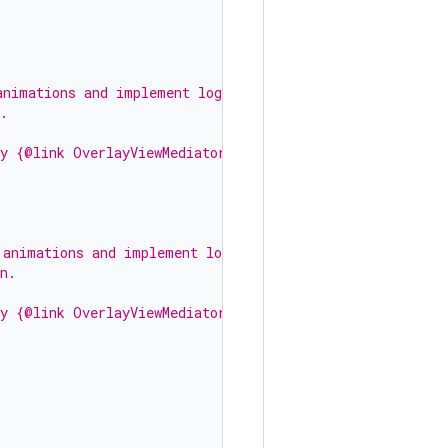
animations and implement logic
.
ny {@link OverlayViewMediator}.
 animations and implement logic
n.
ny {@link OverlayViewMediator}.