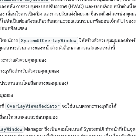
มองหลัง การควบคุมระบบปรับอากาศ (HVAC) และระบบล็อก หน้าต่างนี้อย
มอง เงื่อนไขการเปิด/ปิด และการปรับแต่งโดยรวม ซึ่งรวมถึงตําแหน่ง มุม
็ไม่จําเป็นต้องกังวลเกี่ยวกับสถานะของแถบระบบหรือออบเจ็กต์ UI ของระ
องซ่อนหรือแสดง
ะโยชน์จาก
SystemUIOverlayWindow
ให้สร้างตัวควบคุมมุมมองสําหร
ุมสถานะส่วนกลางของหน้าต่าง ตัวสื่อกลางการแสดงผลเหล่านี้
ะหว่างตัวควบคุมมุมมอง
งธุรกิจสําหรับตัวควบคุมมุมมอง
 (ประสานงานโดยสื่อกลางของมุมมอง)
งมุมมอง
าที่
OverlayViewsMediator
จะใช้แนบตรรกะทางธุรกิจได้
คลื่อนไหวแสดงและซ่อนมุมมอง
layWindow
Manager ซึ่งเป็นคอมโพเนนต์ SystemUI ทำหน้าที่เป็นจุดแ