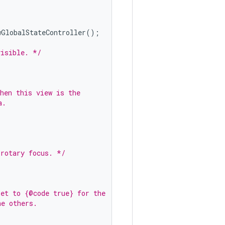
wGlobalStateController
();
visible. */
hen this view is the
a.
 rotary focus. */
set to {@code true} for the
he others.