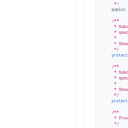
     */
public
/**
     * Subc
     * spec
     *
     * Shou
     */
protect
/**
     * Subc
     * spec
     *
     * Shou
     */
protect
/**
     * Prov
     */