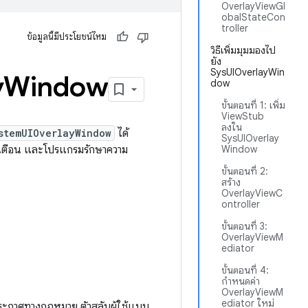
OverlayViewGl
obalStateCon
troller
ข้อมูลนี้มีประโยชน์ไหม
วิธีเพิ่มมุมมองไป
ยัง
SysUIOverlayWin
y
Window
dow
ขั้นตอนที่ 1: เพิ่ม
ViewStub
ลงใน
stemUIOverlayWindow
ได้
SysUIOverlay
จ้งเตือน และโปรแกรมรักษาความ
Window
ขั้นตอนที่ 2:
สร้าง
OverlayViewC
ontroller
ขั้นตอนที่ 3:
OverlayViewM
ediator
ขั้นตอนที่ 4:
กำหนดค่า
OverlayViewM
ediator ใหม่
ระกาศทางกฎหมาย ตัวสลับผู้ใช้แบบ