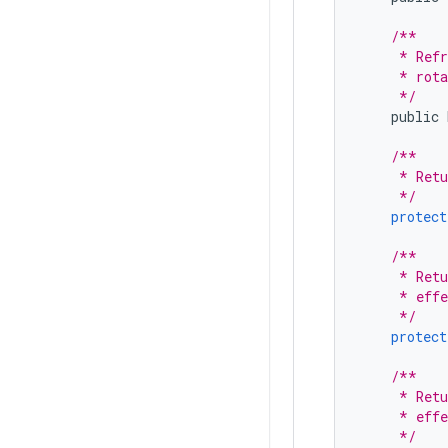
/**
     * Refr
     * rota
     */
public
/**
     * Retu
     */
protect
/**
     * Retu
     * effe
     */
protect
/**
     * Retu
     * effe
     */