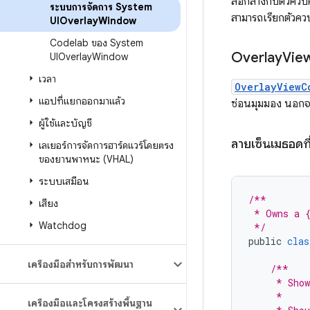
สื่อกลางกับตัวคว
ระบบการจัดการ System
สามารถเรียกตัวค
UIOverlay
Window
Codelab ของ System
Overlay
Vie
UIOverlay
Window
เวลา
OverlayViewC
แอปที่แยกออกมาแล้ว
ซ่อนมุมมอง นอกจาก
ผู้ใช้และบัญชี
ลายเซ็นเมธอดที
เลเยอร์การจัดการฮาร์ดแวร์โดยตรง
ของยานพาหนะ (VHAL)
ระบบเสมือน
/**
เสียง
 * Owns a {
Watchdog
 */
public
clas
เครื่องมือสำหรับการพัฒนา
/**
     * Show
     *
เครื่องมือและโครงสร้างพื้นฐาน