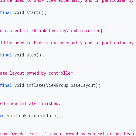
ld be used to show view externally and in particular by
final
void
start
();
s content of {@link OverlayViewController}.
ld be used to hide view externally and in particular by
final
void
stop
();
ate layout owned by controller.
final
void
inflate
(
ViewGroup
baseLayout
);
ed once inflate finishes.
ed
void
onFinishInflate
();
rns {@code true} if layout owned by controller has been