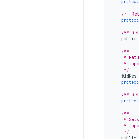
protect
/** Ret
protect
/** Ret
public
/**
     * Retu
     * topm
     */
@
IdRes
protect
/** Ret
protect
/**
     * Sets
     * topm
     */
public