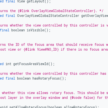
ed
final
View
getLayout
();
urns the {@link OverlayViewGlobalStateController}. */
ed
final
OverlayViewGlobalStateController
getOverlayVie
urns whether the view controlled by this controller is 
final
boolean
isVisible
();
rns the ID of the focus area that should receive focus w
ost view or {@link View#NO_ID} if there is no focus are
ed
int
getFocusAreaViewId
();
urns whether the view controlled by this controller has
ed
final
boolean
hasRotaryFocus
();
 whether this view allows rotary focus. This should be 
ost layer in the overlay window and {@code false} for t
void
setAllowRotaryFocus
(
boolean
allowRotaryFocus
);