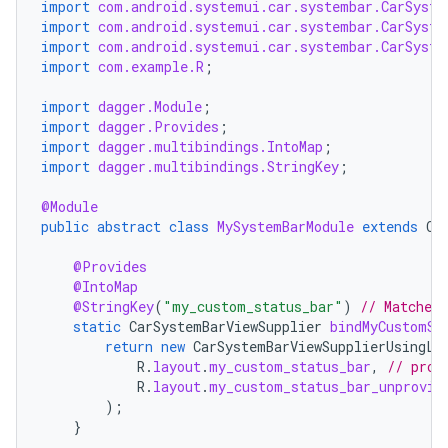
import
com.android.systemui.car.systembar.CarSyste
import
com.android.systemui.car.systembar.CarSyste
import
com.android.systemui.car.systembar.CarSyste
import
com.example.R
;
import
dagger.Module
;
import
dagger.Provides
;
import
dagger.multibindings.IntoMap
;
import
dagger.multibindings.StringKey
;
@Module
public
abstract
class
MySystemBarModule
extends
Ca
@Provides
@IntoMap
@StringKey
(
"my_custom_status_bar"
)
// Matches
static
CarSystemBarViewSupplier
bindMyCustomSt
return
new
CarSystemBarViewSupplierUsingLa
R
.
layout
.
my_custom_status_bar
,
// prov
R
.
layout
.
my_custom_status_bar_unprovis
);
}