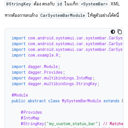
@StringKey
ต้อง ตรงกับ
id
ในแท็ก
<SystemBar>
XML
หากต้องการลบล้าง
CarSystemBarModule
ให้ดูตัวอย่างโค้ดนี้
import
com.android.systemui.car.systembar.CarSyste
import
com.android.systemui.car.systembar.CarSyste
import
com.android.systemui.car.systembar.CarSyste
import
com.example.R
;
import
dagger.Module
;
import
dagger.Provides
;
import
dagger.multibindings.IntoMap
;
import
dagger.multibindings.StringKey
;
@Module
public
abstract
class
MySystemBarModule
extends
Ca
@Provides
@IntoMap
@StringKey
(
"my_custom_status_bar"
)
// Matches