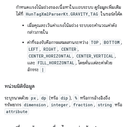
กำหนดแรงโน้มถ่วงของเนื้อหาในแถบระบบ ดูข้อมูลเพิ่มเติม
ได้ที่
HunTagXmlParserKt.GRAVITY_TAG
ในซอร์สโค้ด
เมื่อคุณละเว้นค่าแรงโน้มถ่วง ระบบจะคำนวณค่าดัง
กล่าวภายใน
ค่าที่รองรับคือการผสมผสานระหว่าง
TOP
,
BOTTOM
,
LEFT
,
RIGHT
,
CENTER
,
CENTER_HORIZONTAL
,
CENTER_VERTICAL
,
และ
FILL_HORIZONTAL
, โดยคั่นแต่ละค่าด้วย
อักขระ
|
หน่วยมิติข้อมูล
ระบุขนาดด้วย
px
,
dp
(หรือ
dip
),
%
หรือการอ้างอิงถึง
ทรัพยากร
dimension
,
integer
,
fraction
,
string
หรือ
attribute