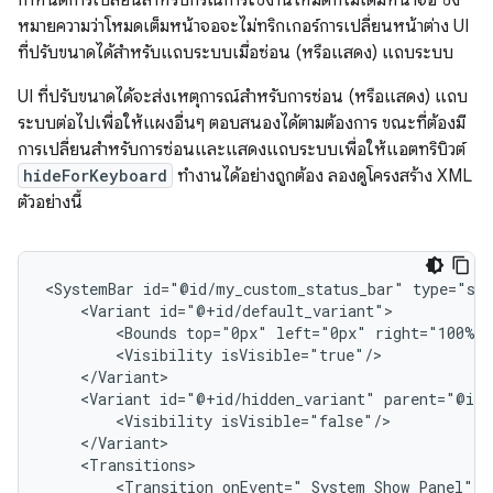
กำหนดการเปลี่ยนสำหรับกรณีการใช้งานโหมดที่ไม่เต็มหน้าจอ ซึ่ง
หมายความว่าโหมดเต็มหน้าจอจะไม่ทริกเกอร์การเปลี่ยนหน้าต่าง UI
ที่ปรับขนาดได้สำหรับแถบระบบเมื่อซ่อน (หรือแสดง) แถบระบบ
UI ที่ปรับขนาดได้จะส่งเหตุการณ์สำหรับการซ่อน (หรือแสดง) แถบ
ระบบต่อไปเพื่อให้แผงอื่นๆ ตอบสนองได้ตามต้องการ ขณะที่ต้องมี
การเปลี่ยนสำหรับการซ่อนและแสดงแถบระบบเพื่อให้แอตทริบิวต์
hideForKeyboard
ทำงานได้อย่างถูกต้อง ลองดูโครงสร้าง XML
ตัวอย่างนี้
<SystemBar
id="@id/my_custom_status_bar"
type="st
<Variant
<Bounds
top="0px"
left="0px"
right="100%"
<Visibility
<Variant
id="@+id/hidden_variant"
<Visibility
<Transition
onEvent="_System_Show_Panel"
o