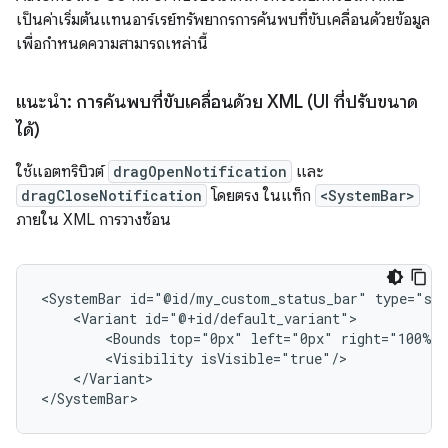
เป็นค่าเริ่มต้นแทนอาร์เรย์ทรัพยากรการค้นพบที่ขับเคลื่อนด้วยข้อมูล
เพื่อกำหนดความสามารถเหล่านี้
แนะนำ: การค้นพบที่ขับเคลื่อนด้วย XML (UI ที่ปรับขนาด
ได้)
ใช้แอตทริบิวต์
dragOpenNotification
และ
dragCloseNotification
โดยตรง ในแท็ก
<SystemBar>
ภายใน XML การวางซ้อน
<SystemBar
id="@id/my_custom_status_bar"
type="st
<Variant
<Bounds
top="0px"
left="0px"
right="100%"
<Visibility
</Variant>
