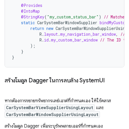
@Provides
@IntoMap
@StringKey
(
"my_custom_status_bar"
)
// Matches
static
CarSystemBarWindowSupplier
bindMyCustom
return
new
CarSystemBarWindowSupplierUsing
R
.
layout
.
my_navigation_bar_window
,
// 
R
.
id
.
my_custom_bar_window
// The ID th
);
}
}
สร้างโมดูล Dagger ในการลบล้าง System
UI
หากต้องการขยายทรัพยากรเลย์เอาต์ที่กำหนดเอง ให้ใช้คลาส
CarSystemBarViewSupplierUsingLayout
และ
CarSystemBarWindowSupplierUsingLayout
สร้างโมดูล Dagger เพื่อระบุซัพพลายเออร์ที่กำหนดเอง