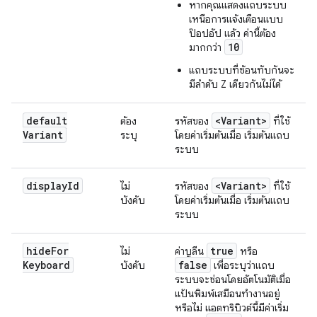
หากคุณแสดงแถบระบบ
เหนือการแจ้งเตือนแบบ
ป๊อปอัป แล้ว ค่านี้ต้อง
10
มากกว่า
แถบระบบที่ซ้อนทับกันจะ
มีลำดับ Z เดียวกันไม่ได้
default
<Variant>
ต้อง
รหัสของ
ที่ใช้
Variant
ระบุ
โดยค่าเริ่มต้นเมื่อ เริ่มต้นแถบ
ระบบ
display
Id
<Variant>
ไม่
รหัสของ
ที่ใช้
บังคับ
โดยค่าเริ่มต้นเมื่อ เริ่มต้นแถบ
ระบบ
hide
For
true
ไม่
ค่าบูลีน
หรือ
Keyboard
false
บังคับ
เพื่อระบุว่าแถบ
ระบบจะซ่อนโดยอัตโนมัติเมื่อ
แป้นพิมพ์เสมือนทำงานอยู่
หรือไม่ แอตทริบิวต์นี้มีค่าเริ่ม