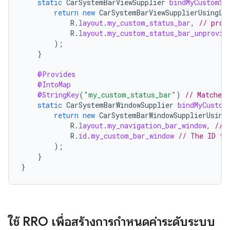
static
CarSystemBarViewSupplier
bindMyCustomSt
return
new
CarSystemBarViewSupplierUsingLa
R
.
layout
.
my_custom_status_bar
,
// prov
R
.
layout
.
my_custom_status_bar_unprovis
);
}
@Provides
@IntoMap
@StringKey
(
"my_custom_status_bar"
)
// Matches
static
CarSystemBarWindowSupplier
bindMyCustom
return
new
CarSystemBarWindowSupplierUsing
R
.
layout
.
my_navigation_bar_window
,
// 
R
.
id
.
my_custom_bar_window
// The ID th
);
}
}
ใช้ RRO เพื่อสร้างการกำหนดค่าระดับระบบ