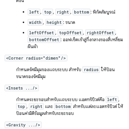
ดังนี้
left
,
top
,
right
,
bottom
: พิกัดสัมบูรณ์
width
,
height
: ขนาด
leftOffset
,
topOffset
,
rightOffset
,
bottomOffset
: ออฟเซ็ตเข้าสู่กึ่งกลางของสี่เหลี่ยม
ผืนผ้า
<Corner radius="dimen"/>
กำหนดรัศมีมุมของแถบระบบ สำหรับ
radius
ให้ป้อน
ขนาดของรัศมีมุม
<Insets .../>
กำหนดระยะขอบสำหรับแถบระบบ แอตทริบิวต์คือ
left
,
top
,
right
และ
bottom
สำหรับแต่ละแอตทริบิวต์ ให้
ป้อนค่ามิติข้อมูลสำหรับระยะขอบ
<Gravity .../>