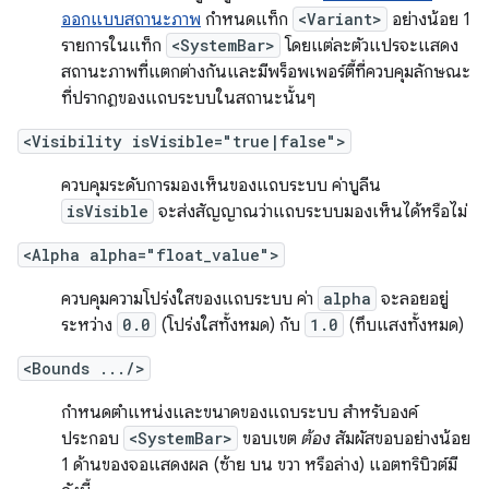
ออกแบบสถานะภาพ
กำหนดแท็ก
<Variant>
อย่างน้อย 1
รายการในแท็ก
<SystemBar>
โดยแต่ละตัวแปรจะแสดง
สถานะภาพที่แตกต่างกันและมีพร็อพเพอร์ตี้ที่ควบคุมลักษณะ
ที่ปรากฏของแถบระบบในสถานะนั้นๆ
<Visibility isVisible="true|false">
ควบคุมระดับการมองเห็นของแถบระบบ ค่าบูลีน
isVisible
จะส่งสัญญาณว่าแถบระบบมองเห็นได้หรือไม่
<Alpha alpha="float_value">
ควบคุมความโปร่งใสของแถบระบบ ค่า
alpha
จะลอยอยู่
ระหว่าง
0.0
(โปร่งใสทั้งหมด) กับ
1.0
(ทึบแสงทั้งหมด)
<Bounds .../>
กำหนดตำแหน่งและขนาดของแถบระบบ สำหรับองค์
ประกอบ
<SystemBar>
ขอบเขต
ต้อง
สัมผัสขอบอย่างน้อย
1 ด้านของจอแสดงผล (ซ้าย บน ขวา หรือล่าง) แอตทริบิวต์มี