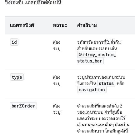
ซึ่งรองรับ แอตทริบิวต์ต่อไปนี้
แอตทริบิวต์
สถานะ
คำอธิบาย
id
ต้อง
รหัสทรัพยากรที่ไม่ซ้ำกัน
ระบุ
สำหรับแถบระบบ เช่น
@id
/
my
_
custom
_
status
_
bar
type
ต้อง
ระบุประเภทของแถบระบบ
status
ระบุ
ซึ่งอาจเป็น
หรือ
navigation
bar
ZOrder
ต้อง
จำนวนเต็มที่แสดงลำดับ Z
ระบุ
ของแถบระบบ ค่าที่สูงขึ้น
แสดงว่าระบบจะวาดแถบไว้
ด้านบนของแถบอื่นๆ ต้องเป็น
จำนวนเต็มบวก โดยมีกฎดังนี้