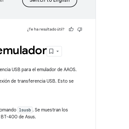
er
¿Te ha resultado útil?
 emulador
rencia USB para el emulador de AAOS.
xión de transferencia USB. Esto se
l comando
lsusb
. Se muestran los
 BT-400 de Asus.