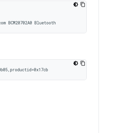
com
BCM20702A0
0b05,productid
=