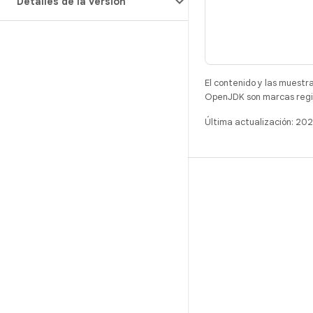
Detalles de la versión
El contenido y las muestr
OpenJDK son marcas regis
Última actualización: 20
COMPILACIÓN
Repositorio de Android
Requisitos
Descarga
Vista previa de los objetos binarios
Imágenes de fábrica