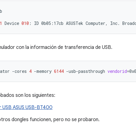
b

1
Device
010
:
ID
0b05:17cb
ASUSTek
Computer,
Inc.
Broad
emulador con la información de transferencia de USB.
ator
-cores
4
-memory
6144
-usb-passthrough
vendorid
=
0x
bados son los siguientes:
r USB ASUS USB-BT400
otros dongles funcionen, pero no se probaron.