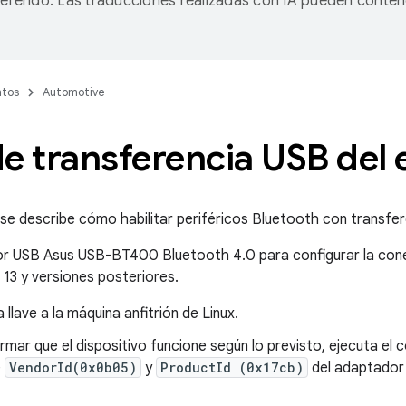
referido. Las traducciones realizadas con IA pueden conten
tos
Automotive
de transferencia USB del
 se describe cómo habilitar periféricos Bluetooth con transfe
or USB Asus USB-BT400 Bluetooth 4.0 para configurar la cone
 13 y versiones posteriores.
 llave a la máquina anfitrión de Linux.
rmar que el dispositivo funcione según lo previsto, ejecuta e
e
VendorId(0x0b05)
y
ProductId (0x17cb)
del adaptador