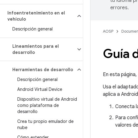
tu idioma p
errores.
Infoentretenimiento en el
vehículo
Descripción general
AOSP
Documen
Lineamientos para el
Guía 
desarrollo
Herramientas de desarrollo
En esta página,
Descripción general
Usa el adaptad
Android Virtual Device
aplica a Android
Dispositivo virtual de Android
como plataforma de
Conecta la
desarrollo
Para confi
Crea tu propio emulador de
valores d
nube
Cómo extender