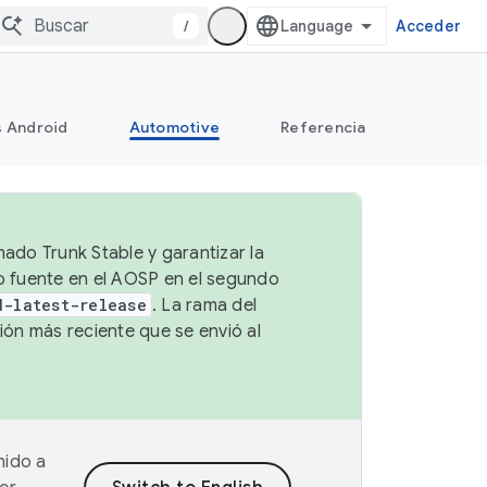
/
Acceder
s Android
Automotive
Referencia
mado Trunk Stable y garantizar la
go fuente en el AOSP en el segundo
d-latest-release
. La rama del
ión más reciente que se envió al
nido a