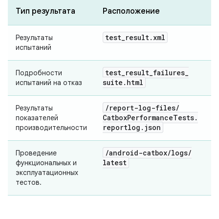
Тип результата
Расположение
test
_
result
.
xml
Результаты
испытаний
test
_
result
_
failures
_
Подробности
suite
.
html
испытаний на отказ
/
report-log-files
/
Результаты
Catbox
Performance
Tests
.
показателей
reportlog
.
json
производительности
/
android-catbox
/
logs
/
Проведение
latest
функциональных и
эксплуатационных
тестов.