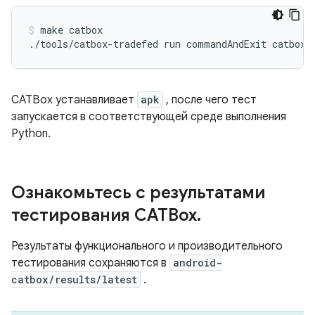
make
catbox

./tools/catbox-tradefed
run
commandAndExit
catbox-
CATBox устанавливает
apk
, после чего тест
запускается в соответствующей среде выполнения
Python.
Ознакомьтесь с результатами
тестирования CATBox
.
Результаты функционального и производительного
тестирования сохраняются в
android-
catbox/results/latest
.