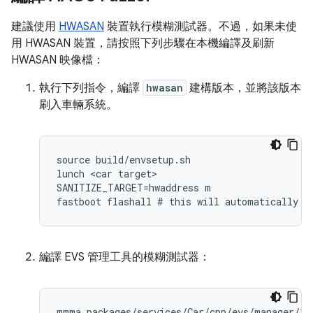
建議使用
HWASAN
裝置執行模糊測試器。不過，如果未使
用 HWASAN 裝置，請按照下列步驟在本機編譯及刷新
HWASAN 映像檔：
執行下列指令，編譯
hwasan
建構版本，並將該版本
刷入車輛系統。
source
build
/
envsetup
.
sh
lunch
<
car
target
SANITIZE_TARGET
=
hwaddress
m
fastboot
flashall
#
this
will
automatically
f
編譯 EVS 管理工具的模糊測試器：
mmma
packages
/
services
/
Car
/
cpp
/
evs
/
manager
/
1.