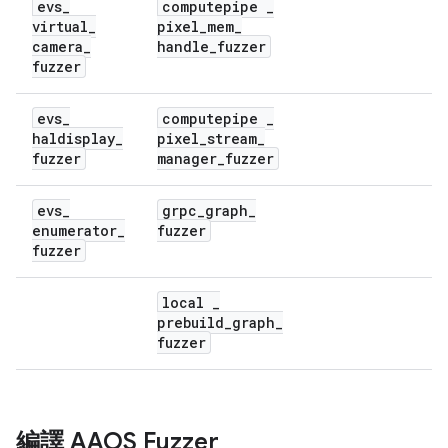
evs
_
computepipe
_
virtual
_
pixel
_
mem
_
camera
_
handle
_
fuzzer
fuzzer
evs
_
computepipe
_
haldisplay
_
pixel
_
stream
_
fuzzer
manager
_
fuzzer
evs
_
grpc
_
graph
_
enumerator
_
fuzzer
fuzzer
local
_
prebuild
_
graph
_
fuzzer
編譯 AAOS Fuzzer