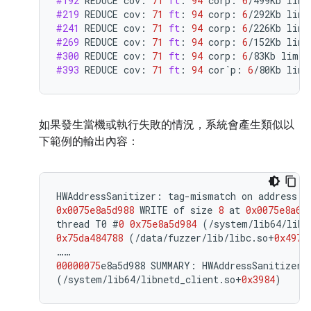
#192
REDUCE
cov
:
71
ft
:
94
corp
:
6
/
499Kb
lim
:
#219
REDUCE
cov
:
71
ft
:
94
corp
:
6
/
292Kb
lim
:
#241
REDUCE
cov
:
71
ft
:
94
corp
:
6
/
226Kb
lim
:
#269
REDUCE
cov
:
71
ft
:
94
corp
:
6
/
152Kb
lim
:
#300
REDUCE
cov
:
71
ft
:
94
corp
:
6
/
83Kb
lim
:
#393
REDUCE
cov
:
71
ft
:
94
cor
`
p
:
6
/
80Kb
lim
:
如果發生當機或執行失敗的情況，系統會產生類似以
下範例的輸出內容：
HWAddressSanitizer
:
tag
-
mismatch
on
address
0
0x0075e8a5d988
WRITE
of
size
8
at
0x0075e8a64
thread
T0
#
0
0x75e8a5d984
(
/
system
/
lib64
/
libn
0x75da484788
(
/
data
/
fuzzer
/
lib
/
libc
.
so
+
0x4978
……
00000075
e8a5d988
SUMMARY
:
HWAddressSanitizer
:
(
/
system
/
lib64
/
libnetd_client
.
so
+
0x3984
)