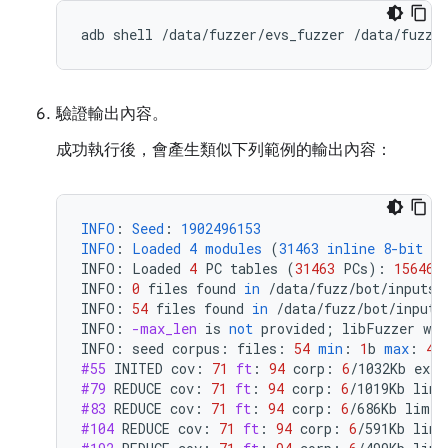
驗證輸出內容。
成功執行後，會產生類似下列範例的輸出內容：
INFO
:
Seed
:
1902496153
INFO
:
Loaded
4
modules
(
31463
inline
8-bit
co
INFO
:
Loaded
4
PC
tables
(
31463
PCs
):
15646
INFO
:
0
files
found
in
/
data
/
fuzz
/
bot
/
inputs
/
INFO
:
54
files
found
in
/
data
/
fuzz
/
bot
/
inputs
INFO
:
-max_len
is
not
provided
;
libFuzzer
wil
INFO
:
seed
corpus
:
files
:
54
min
:
1
b
max
:
41
#55
INITED
cov
:
71
ft
:
94
corp
:
6
/
1032Kb
exec
#79
REDUCE
cov
:
71
ft
:
94
corp
:
6
/
1019Kb
lim
:
#83
REDUCE
cov
:
71
ft
:
94
corp
:
6
/
686Kb
lim
:
#104
REDUCE
cov
:
71
ft
:
94
corp
:
6
/
591Kb
lim
: