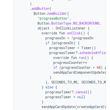
)
.
addButton
(
Button
.
newBuilder
(
"progressButton"
,
Button
.
ButtonType
.
NO_BACKGROUND
,
object
:
OnClickListener
{
override
fun
onClick
()
{
progressOn
=
!
progressOn
if
(
progressOn
)
{
progressTimer
=
Timer
()
progressTimer
?
.
scheduleAtFixed
override
fun
run
()
{
progressCounter
++
if
(
progressCounter
 > 
60
)
pr
sendAppCardComponentUpdate
(
A
}
},
SECONDS_TO_MS
,
SECONDS_TO_MS
)
}
else
{
progressTimer
?
.
cancel
()
progressTimer
=
null
}
sendAppCardUpdate
(
createAppCard
(
ap