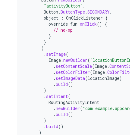
"activityButton"
,
Button
.
ButtonType
.
SECONDARY
,
object
:
OnClickListener
{
override
fun
onClick
()
{
// no-op
}
}
)
.
setImage
(
Image
.
newBuilder
(
"locationButtonIma
.
setContentScale
(
Image
.
ContentSca
.
setColorFilter
(
Image
.
ColorFilter
.
setImageData
(
locationImage
)
.
build
()
)
.
setIntent
(
RoutingActivityIntent
.
newBuilder
(
"com.example.appcard.
.
build
()
)
.
build
()
)