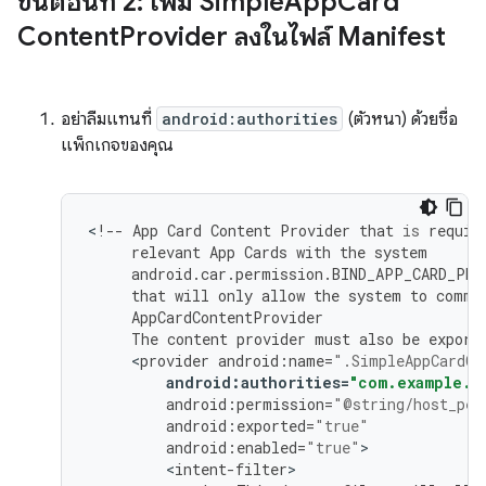
ขั้นตอนที่ 2: เพิ่ม Simple
App
Card
Content
Provider ลงในไฟล์ Manifest
อย่าลืมแทนที่
android:authorities
(ตัวหนา) ด้วยชื่อ
แพ็กเกจของคุณ
<
!--
App
Card
Content
Provider
that
is
requir
relevant
App
Cards
with
the
system
android
.
car
.
permission
.
BIND_APP_CARD_PRO
that
will
only
allow
the
system
to
commu
AppCardContentProvider
The
content
provider
must
also
be
export
<
provider
android
:
name
=
".SimpleAppCardCo
android
:
authorities
=
"com.example.a
android
:
permission
=
"@string/host_per
android
:
exported
=
"true"
android
:
enabled
=
"true"
<
intent
-
filter