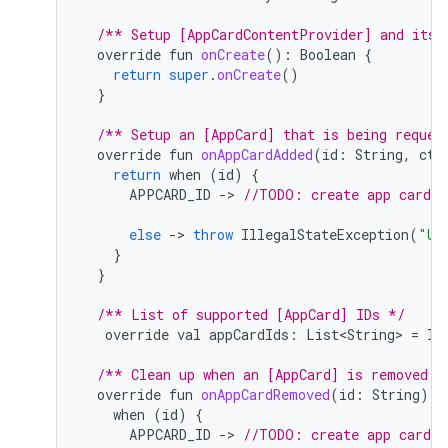
/** Setup [AppCardContentProvider] and its 
override
fun
onCreate
():
Boolean
{
return
super
.
onCreate
()
}
/** Setup an [AppCard] that is being reques
override
fun
onAppCardAdded
(
id
:
String
,
ctx
return
when
(
id
)
{
APPCARD_ID
-
>
//TODO: create app card
else
-
>
throw
IllegalStateException
(
"Un
}
}
/** List of supported [AppCard] IDs */
override
val
appCardIds
:
List<String>
=
li
/** Clean up when an [AppCard] is removed *
override
fun
onAppCardRemoved
(
id
:
String
)
{
when
(
id
)
{
APPCARD_ID
-
>
//TODO: create app card