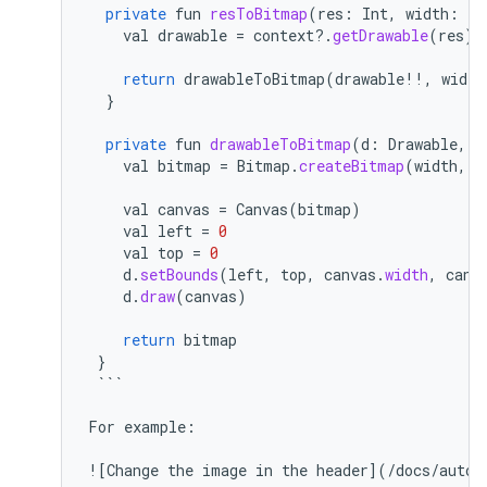
private
fun
resToBitmap
(
res
:
Int
,
width
:
In
val
drawable
=
context
?
.
getDrawable
(
res
)
return
drawableToBitmap
(
drawable
!!
,
width
}
private
fun
drawableToBitmap
(
d
:
Drawable
,
w
val
bitmap
=
Bitmap
.
createBitmap
(
width
,
h
val
canvas
=
Canvas
(
bitmap
)
val
left
=
0
val
top
=
0
d
.
setBounds
(
left
,
top
,
canvas
.
width
,
canv
d
.
draw
(
canvas
)
return
bitmap
}
```
For
example
:
![
Change
the
image
in
the
header
]
(
/
docs
/
autom