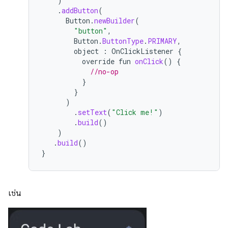
)
.
addButton
(
Button
.
newBuilder
(
"button"
,
Button
.
ButtonType
.
PRIMARY
,
object
:
OnClickListener
{
override
fun
onClick
()
{
//no-op
}
}
)
.
setText
(
"Click me!"
)
.
build
()
)
.
build
()
}
เช่น