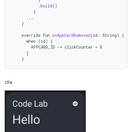
.
build
()
)
...
}
override
fun
onAppCardRemoved
(
id
:
String
)
{
when
(
id
)
{
APPCARD_ID
-
>
clickCounter
=
0
}
}
เช่น