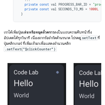
private
const
val
PROGRESS_BAR_ID
=
"progr
private
const
val
SECONDS_TO_MS
=
1000L
}
เราได้เพิ่มปุ่ม
เล่นหรือหยุดชั่วคราว
ลงในแถบความคืบหน้าซึ่ง
อัปเดตได้ทุกวินาที เนื่องจากข้อจำกัดด้านขนาด โปรดดู
setText
ที่
ปุ่มคลิกเกอร์ ที่เพิ่มเข้ามาเพื่อแสดงจำนวนคลิก
.setText("$clickCounter")