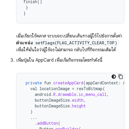
finish()

 }

เมื่อเรียกใช้คลาส ระบบจะเปลี่ยนเส้นทางผู้ใช้ไปยังการตั้งค่า
ตำแหน่ง
setFlags(FLAG_ACTIVITY_CLEAR_TOP)
เพื่อให้มั่นใจว่าผู้ใช้จะไม่สามารถ กลับไปที่กิจกรรมเดิมได้
เพิ่มปุ่มใน AppCard เพื่อเริ่มกิจกรรมโดยทำดังนี้
private
fun
createAppCard
(
appCardContext
:
Ap
val
locationImage
=
resToBitmap
(
android
.
R
.
drawable
.
ic_menu_call
,
buttonImageSize
.
width
,
buttonImageSize
.
height
)
...
.
addButton
(
Button
.
newBuilder
(