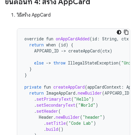
ขั้นตอนที่ 4: สร้าง App
Card
วิธีสร้าง AppCard
override
fun
onAppCardAdded
(
id
:
String
,
ctx
:
return
when
(
id
)
{
APPCARD_ID
-
>
createAppCard
(
ctx
)
else
-
>
throw
IllegalStateException
(
"Unid
}
}
private
fun
createAppCard
(
appCardContext
:
App
return
ImageAppCard
.
newBuilder
(
APPCARD_ID
)
.
setPrimaryText
(
"Hello"
)
.
setSecondaryText
(
"World"
)
.
setHeader
(
Header
.
newBuilder
(
"header"
)
.
setTitle
(
"Code Lab"
)
.
build
()