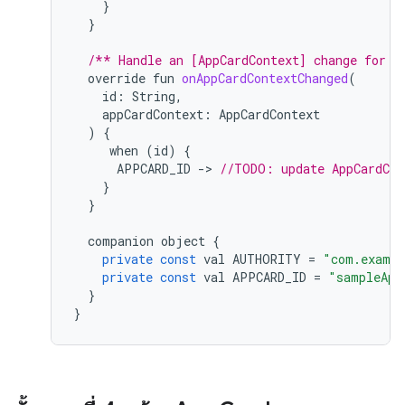
}
}
/** Handle an [AppCardContext] change for a
override
fun
onAppCardContextChanged
(
id
:
String
,
appCardContext
:
AppCardContext
)
{
when
(
id
)
{
APPCARD_ID
-
>
//TODO: update AppCardCon
}
}
companion
object
{
private
const
val
AUTHORITY
=
"com.exampl
private
const
val
APPCARD_ID
=
"sampleApp
}
}