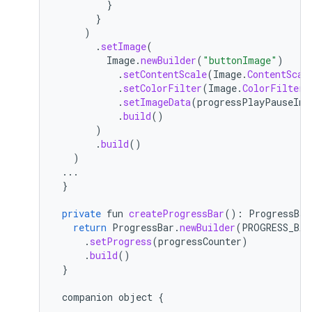
}
}
)
.
setImage
(
Image
.
newBuilder
(
"buttonImage"
)
.
setContentScale
(
Image
.
ContentScal
.
setColorFilter
(
Image
.
ColorFilter
.
.
setImageData
(
progressPlayPauseIma
.
build
()
)
.
build
()
)
...
}
private
fun
createProgressBar
():
ProgressBar
return
ProgressBar
.
newBuilder
(
PROGRESS_BAR
.
setProgress
(
progressCounter
)
.
build
()
}
companion
object
{
...