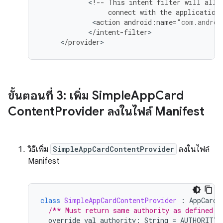
<
!--
This
intent
filter
will
allo
connect
with
the
application
<
action
android
:
name
=
"com.androi
<
/
intent
-
filter
<
/
provider
ขั้นตอนที่ 3: เพิ่ม Simple
App
Card
Content
Provider ลงในไฟล์ Manifest
วิธีเพิ่ม
SimpleAppCardContentProvider
ลงในไฟล์
Manifest
class
SimpleAppCardContentProvider
:
AppCardC
/** Must return same authority as defined i
override
val
authority
:
String
=
AUTHORITY