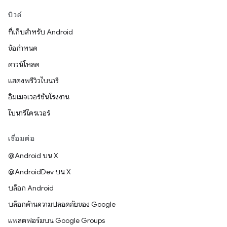
บิวด์
ที่เก็บสำหรับ Android
ข้อกำหนด
ดาวน์โหลด
แสดงพรีวิวไบนารี
อิมเมจเวอร์ชันโรงงาน
ไบนารีไดรเวอร์
เชื่อมต่อ
@Android บน X
@AndroidDev บน X
บล็อก Android
บล็อกด้านความปลอดภัยของ Google
แพลตฟอร์มบน Google Groups