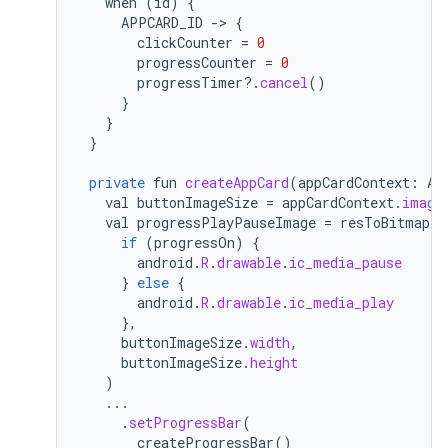
when
(
id
)
{
APPCARD_ID
-
>
{
clickCounter
=
0
progressCounter
=
0
progressTimer
?
.
cancel
()
}
}
}
private
fun
createAppCard
(
appCardContext
:
Ap
val
buttonImageSize
=
appCardContext
.
image
val
progressPlayPauseImage
=
resToBitmap
(
if
(
progressOn
)
{
android
.
R
.
drawable
.
ic_media_pause
}
else
{
android
.
R
.
drawable
.
ic_media_play
},
buttonImageSize
.
width
,
buttonImageSize
.
height
)
...
.
setProgressBar
(
createProgressBar
()