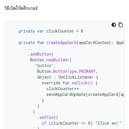
วิธีเปิดใช้คลิกเกอร์
private
var
clickCounter
=
0
private
fun
createAppCard
(
appCardContext
:
AppCa
...
.
addButton
(
Button
.
newBuilder
(
"button"
,
Button
.
ButtonType
.
PRIMARY
,
object
:
OnClickListener
{
override
fun
onClick
()
{
clickCounter
++
sendAppCardUpdate
(
createAppCard
(
app
}
}
)
.
setText
(
if
(
clickCounter
==
0
)
"Click me!"
el
)