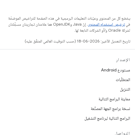
يخضع كل من المحتوى وعيّنات التعليمات البرمجية في هذه الصفحة للتراخيص الموضحّة
في
ترخيص استخدام المحتوى
. إنّ Java وOpenJDK هما علامتان تجاريتان مسجَّلتان
لشركة Oracle و/أو الشركات التابعة لها.
تاريخ التعديل الأخير: 2026-06-18 (حسب التوقيت العالمي المتفَّق عليه)
الإصدار
مستودع Android
المتطلّبات
التنزيل
معاينة البرامج الثنائية
نسخة برامج الجهة المصنِّعة
البرامج الثنائية لبرنامج التشغيل
التواصل