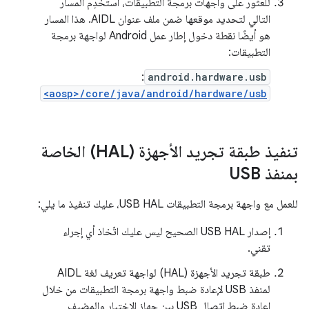
للعثور على واجهات برمجة التطبيقات، استخدِم المسار
التالي لتحديد موقعها ضمن ملف عنوان AIDL. هذا المسار
هو أيضًا نقطة دخول إطار عمل Android لواجهة برمجة
التطبيقات:
:
android.hardware.usb
<aosp>/core/java/android/hardware/usb
تنفيذ طبقة تجريد الأجهزة (HAL) الخاصة
بمنفذ USB
للعمل مع واجهة برمجة التطبيقات USB HAL، عليك تنفيذ ما يلي:
إصدار USB HAL الصحيح ليس عليك اتّخاذ أي إجراء
تقني.
طبقة تجريد الأجهزة (HAL) لواجهة تعريف لغة AIDL
لمنفذ USB لإعادة ضبط واجهة برمجة التطبيقات من خلال
إعادة ضبط اتصال USB بين جهاز الاختبار والمضيف