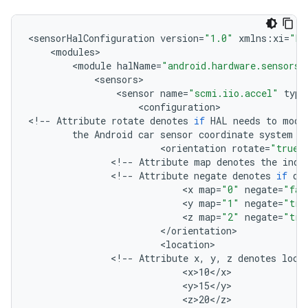
<
sensorHalConfiguration
version
=
"1.0"
xmlns
:
xi
=
"ht
<
modules
<
module
halName
=
"android.hardware.sensors@
<
sensors
<
sensor
name
=
"scmi.iio.accel"
type
<
configuration
>

<
!--
Attribute
rotate
denotes
if
HAL
needs
to
modi
the
Android
car
sensor
coordinate
system
-
<
orientation
rotate
=
"true"
<
!--
Attribute
map
denotes
the
inde
<
!--
Attribute
negate
denotes
if
da
<
x
map
=
"0"
negate
=
"fal
<
y
map
=
"1"
negate
=
"tru
<
z
map
=
"2"
negate
=
"tru
<
/
orientation
<
location
<
!--
Attribute
x
,
y
,
z
denotes
loca
<
x>10
<
/
x
<
y>15
<
/
y
<
z>20
<
/
z