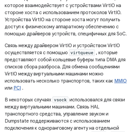
которое взаимодействует с устройствами VirtIO на
стороне хоста с использованием протоколов VirtIO.
Устройства VirtIO на стороне хоста могут получить
доступ к физическому аппаратному обеспечению с
помощью драйверов устройств, специфичных для SoC.
Связь между драйвером VirtIO и устройством VirtIO
осуществляется с помощью
virtqueue
, которые
представляют собой кольцевые буферы типа DMA для
списков сбора разброса. Для обмена сообщениями
VirtIO между виртуальными машинами можно
использовать несколько транспортов, таких как
MMIO
или
PCI
.
В некоторых случаях
vsock
использовался для связи
между виртуальными машинами. Связь HAL
транспортного средства, управление звуком и
Dumpstate поддерживаются с использованием
подключения к одноранговому агенту на отдельной