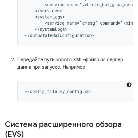
        <service name="vehicle_hal_grpc_serve
    </services>

    <systemLogs>

        <service name="dmesg" command="/bin/d
    </systemLogs>

Передайте путь нового XML-файла на сервер
дампа при запуске. Например:
Система расширенного обзора
(EVS)