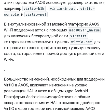
этих подсистем AAOS использует драйвер «как есть»,
например
virtio-blk
,
virtio-input
,
virtio-
console
и
virtio-net
.
В виртуализированной эталонной платформе AAOS
Wi-Fi поддерживается с помощью
mac80211_hwsim
для включения беспроводной сети
VirtWifi
,
которая затем использует туннель
virtio-net
для
отправки сетевого трафика на виртуальную машину
хоста, которая имеет прямой доступ к реальной сети
Wi-Fi.
,
Большинство изменений, необходимых для поддержки
VirtIO в AAOS, включают изменения на уровне
реализации HAL и ниже в общем ядре Android.
Платформа Android взаимодействует с общим
аппаратно-независимым HAL с помощью драйверов
VirtIO в ядре гостевой виртуальной машины AAOS,