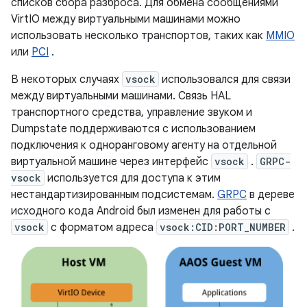
списков сбора разброса. Для обмена сообщениями
VirtIO между виртуальными машинами можно
использовать несколько транспортов, таких как
MMIO
или
PCI
.
В некоторых случаях
vsock
использовался для связи
между виртуальными машинами. Связь HAL
транспортного средства, управление звуком и
Dumpstate поддерживаются с использованием
подключения к одноранговому агенту на отдельной
виртуальной машине через интерфейс
vsock
.
GRPC-
vsock
используется для доступа к этим
нестандартизированным подсистемам.
GRPC
в дереве
исходного кода Android был изменен для работы с
vsock
с форматом адреса
vsock:CID:PORT_NUMBER
.