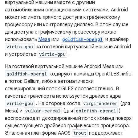
виртуальной машины вместе с другими
автомобильными операционными системами, Android
может не иметь прямого доступа к графическому
процессору или контроллеру дисплея. В этом случае
для доступа к графическому процессору можно
использовать
Mesa
или
goldfish-opengl
и драйвер
virtio-gpu
на гостевой виртуальной машине Android
и устройстве
virtio-gpu
.
На гостевой виртуальной машине Android Mesa или
goldfish-opengl
кодируют команды OpenGLES либо
в поток Gallium, либо в автоматически
сгенерированный поток GLES соответственно. В
качестве транспорта используется драйвер ядра
virtio-gpu
. На стороне хоста
virglrenderer
(для
Mesa) и
vulkan-cereal
(для
goldfish-opengl
)
воспроизводят декодированный поток команд поверх
существующего драйвера графического процессора.
Эталонная платформа AAOS
trout
поддерживает