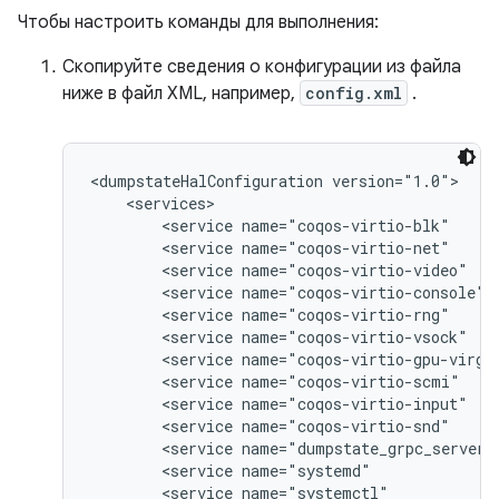
Чтобы настроить команды для выполнения:
Скопируйте сведения о конфигурации из файла
ниже в файл XML, например,
config.xml
.
<dumpstateHalConfiguration version="1.0">

    <services>

        <service name="coqos-virtio-blk"     
        <service name="coqos-virtio-net"     
        <service name="coqos-virtio-video"   
        <service name="coqos-virtio-console" 
        <service name="coqos-virtio-rng"     
        <service name="coqos-virtio-vsock"   
        <service name="coqos-virtio-gpu-virgl
        <service name="coqos-virtio-scmi"    
        <service name="coqos-virtio-input"   
        <service name="coqos-virtio-snd"     
        <service name="dumpstate_grpc_server"
        <service name="systemd"              
        <service name="systemctl"            