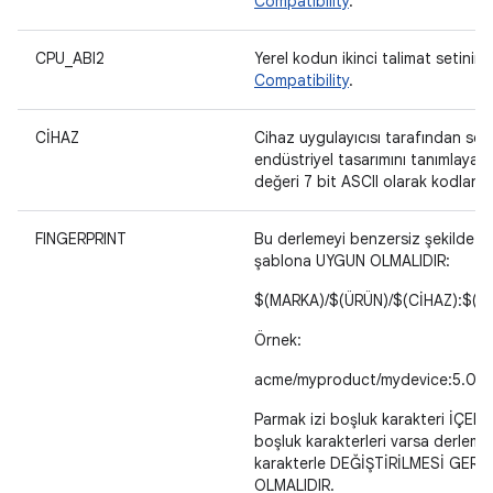
Compatibility
.
CPU_ABI2
Yerel kodun ikinci talimat setinin 
Compatibility
.
CİHAZ
Cihaz uygulayıcısı tarafından seçi
endüstriyel tasarımını tanımlayan 
değeri 7 bit ASCII olarak kodlanab
FINGERPRINT
Bu derlemeyi benzersiz şekilde t
şablona UYGUN OLMALIDIR:
$(MARKA)/$(ÜRÜN)/$(CİHAZ):$(SÜ
Örnek:
acme/myproduct/mydevice:5.0/L
Parmak izi boşluk karakteri İÇERM
boşluk karakterleri varsa derleme 
karakterle DEĞİŞTİRİLMESİ GEREKİR
OLMALIDIR.