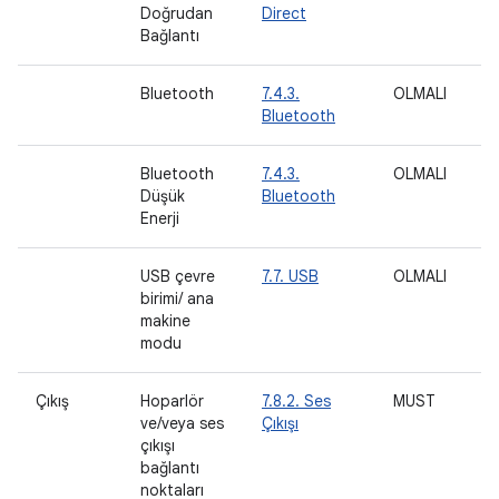
Doğrudan
Direct
Bağlantı
Bluetooth
7.4.3.
OLMALI
M
Bluetooth
Bluetooth
7.4.3.
OLMALI
M
Düşük
Bluetooth
Enerji
USB çevre
7.7. USB
OLMALI
birimi/ ana
makine
modu
Çıkış
Hoparlör
7.8.2. Ses
MUST
M
ve/veya ses
Çıkışı
çıkışı
bağlantı
noktaları