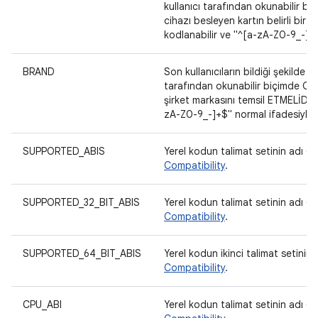
kullanıcı tarafından okunabilir biç
cihazı besleyen kartın belirli bir 
kodlanabilir ve "^[a-zA-Z0-9_-]+$
BRAND
Son kullanıcıların bildiği şekilde ci
tarafından okunabilir biçimde OLM
şirket markasını temsil ETMELİDİR.
zA-Z0-9_-]+$" normal ifadesiyle e
SUPPORTED_ABIS
Yerel kodun talimat setinin adı (C
Compatibility
.
SUPPORTED_32_BIT_ABIS
Yerel kodun talimat setinin adı (C
Compatibility
.
SUPPORTED_64_BIT_ABIS
Yerel kodun ikinci talimat setinin 
Compatibility
.
CPU_ABI
Yerel kodun talimat setinin adı (C