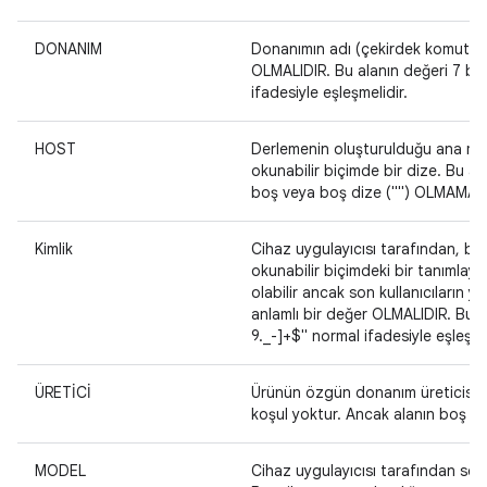
DONANIM
Donanımın adı (çekirdek komut sa
OLMALIDIR. Bu alanın değeri 7 bit
ifadesiyle eşleşmelidir.
HOST
Derlemenin oluşturulduğu ana maki
okunabilir biçimde bir dize. Bu ala
boş veya boş dize ("") OLMAMASI
Kimlik
Cihaz uygulayıcısı tarafından, beli
okunabilir biçimdeki bir tanımlay
olabilir ancak son kullanıcıların y
anlamlı bir değer OLMALIDIR. Bu a
9._-]+$" normal ifadesiyle eşleşmel
ÜRETİCİ
Ürünün özgün donanım üreticisinin 
koşul yoktur. Ancak alanın boş v
MODEL
Cihaz uygulayıcısı tarafından seçil