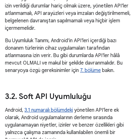
izin verildiği durumlar hariç olmak üzere, yönetilen API'ler
atlanmamalı, API arayüzleri veya imzaları değiştirilmemeli,
belgelenen davranıştan sapılmamalı veya hiçbir işlem
içermemelidir.
Bu Uyumluluk Tanımı, Android'in API'leri içerdiği bazı
donanım türlerinin cihaz uygulamaları tarafından
atlanmasına izin verir. Bu gibi durumlarda API'ler hâlâ
mevcut OLMALI ve makul bir şekilde davranmalıdır. Bu
senaryoya özgü gereksinimler için
7. bölüme
bakın.
3
.
2
.
Soft API Uyumluluğu
Android,
3.1 numaralı bölümdeki
yönetilen API'lere ek
olarak, Android uygulamalarının derleme sırasında
uygulanamayan niyetler, izinler ve benzer özellikleri gibi
yalnızca çalışma zamanında kullanılabilen önemli bir