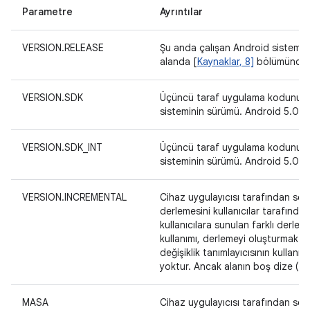
Parametre
Ayrıntılar
VERSION.RELEASE
Şu anda çalışan Android sistemini
alanda [
Kaynaklar, 8]
bölümünde ta
VERSION.SDK
Üçüncü taraf uygulama kodunun er
sisteminin sürümü. Android 5.0 i
VERSION.SDK_INT
Üçüncü taraf uygulama kodunun er
sisteminin sürümü. Android 5.0 i
VERSION.INCREMENTAL
Cihaz uygulayıcısı tarafından seçi
derlemesini kullanıcılar tarafında
kullanıcılara sunulan farklı derle
kullanımı, derlemeyi oluşturmak 
değişiklik tanımlayıcısının kullanıld
yoktur. Ancak alanın boş dize (""
MASA
Cihaz uygulayıcısı tarafından seçil