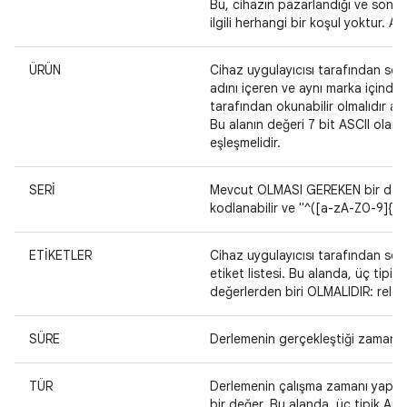
Bu, cihazın pazarlandığı ve son ku
ilgili herhangi bir koşul yoktur. 
ÜRÜN
Cihaz uygulayıcısı tarafından seçi
adını içeren ve aynı marka içinde
tarafından okunabilir olmalıdır a
Bu alanın değeri 7 bit ASCII olar
eşleşmelidir.
SERİ
Mevcut OLMASI GEREKEN bir donanı
kodlanabilir ve "^([a-zA-Z0-9]{6,
ETİKETLER
Cihaz uygulayıcısı tarafından seçil
etiket listesi. Bu alanda, üç tipi
değerlerden biri OLMALIDIR: relea
SÜRE
Derlemenin gerçekleştiği zamanın
TÜR
Derlemenin çalışma zamanı yapılan
bir değer. Bu alanda, üç tipik An