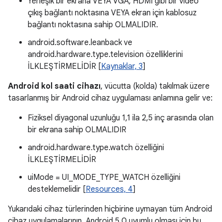
Yerleşik bir ekrana VEYA VGA, HDMI gibi bir video
çıkış bağlantı noktasına VEYA ekran için kablosuz
bağlantı noktasına sahip OLMALIDIR.
android.software.leanback ve
android.hardware.type.television özelliklerini
İLKLEŞTİRMELİDİR [
Kaynaklar, 3
]
Android kol saati cihazı
, vücutta (kolda) takılmak üzere
tasarlanmış bir Android cihaz uygulaması anlamına gelir ve:
Fiziksel diyagonal uzunluğu 1,1 ila 2,5 inç arasında olan
bir ekrana sahip OLMALIDIR
android.hardware.type.watch özelliğini
İLKLEŞTİRMELİDİR
uiMode = UI_MODE_TYPE_WATCH özelliğini
desteklemelidir [
Resources, 4
]
Yukarıdaki cihaz türlerinden hiçbirine uymayan tüm Android
cihaz uygulamalarının, Android 5.0 uyumlu olması için bu