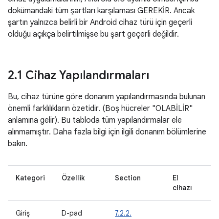
dokümandaki tüm şartları karşılaması GEREKİR. Ancak
şartın yalnızca belirli bir Android cihaz türü için geçerli
olduğu açıkça belirtilmişse bu şart geçerli değildir.
2
.
1 Cihaz Yapılandırmaları
Bu, cihaz türüne göre donanım yapılandırmasında bulunan
önemli farklılıkların özetidir. (Boş hücreler "OLABİLİR"
anlamına gelir). Bu tabloda tüm yapılandırmalar ele
alınmamıştır. Daha fazla bilgi için ilgili donanım bölümlerine
bakın.
Kategori
Özellik
Section
El
T
cihazı
Giriş
D-pad
7.2.2.
M