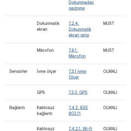
Dokunmadan
gezinme
Dokunmatik
7.2.4.
MUST
ekran
Dokunmatik
ekran girişi
Mikrofon
7.8.1.
MUST
O
Mikrofon
Sensörler
İvme ölçer
7.3.1 İvme
OLMALI
Ölçer
GPS
7.3.3. GPS
OLMALI
Bağlantı
Kablosuz
7.4.2. IEEE
OLMALI
M
bağlantı
802.11
Kablosuz
7.4.2.1. Wi-Fi
OLMALI
O