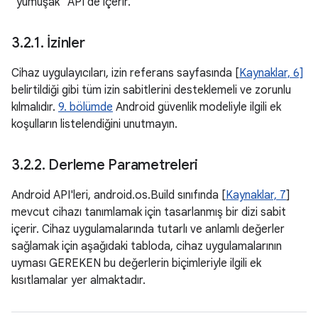
"yumuşak" API de içerir.
3
.
2
.
1
.
İzinler
Cihaz uygulayıcıları, izin referans sayfasında [
Kaynaklar, 6]
belirtildiği gibi tüm izin sabitlerini desteklemeli ve zorunlu
kılmalıdır.
9. bölümde
Android güvenlik modeliyle ilgili ek
koşulların listelendiğini unutmayın.
3
.
2
.
2
.
Derleme Parametreleri
Android API'leri, android.os.Build sınıfında [
Kaynaklar, 7
]
mevcut cihazı tanımlamak için tasarlanmış bir dizi sabit
içerir. Cihaz uygulamalarında tutarlı ve anlamlı değerler
sağlamak için aşağıdaki tabloda, cihaz uygulamalarının
uyması GEREKEN bu değerlerin biçimleriyle ilgili ek
kısıtlamalar yer almaktadır.