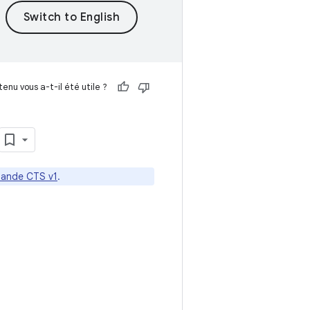
enu vous a-t-il été utile ?
ande CTS v1
.