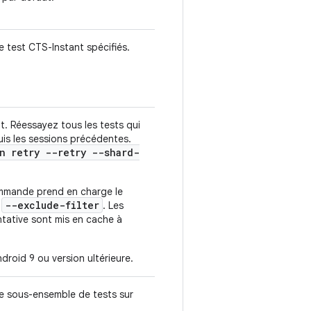
 test CTS-Instant spécifiés.
t. Réessayez tous les tests qui
is les sessions précédentes.
n retry --retry --shard-
commande prend en charge le
--exclude-filter
t
. Les
ntative sont mis en cache à
droid 9 ou version ultérieure.
 le sous-ensemble de tests sur