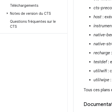
Téléchargements
cts-preco
Notes de version du CTS
host
: exéc
Questions fréquentes sur le
instrumen
CTS
native-b
native-st
recharge
:
testdef
: 
util/wifi
: c
util/wipe
:
Tous ces plans 
Documentati