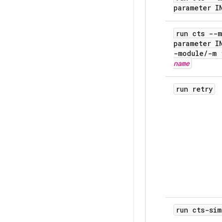
parameter I
run cts --
parameter I
-module
/
-m
name
run retry
run cts-sim