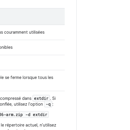
us couramment utilisées
onibles
le se ferme lorsque tous les
extdir
décompressé dans
. Si
-q
nflée, utilisez l'option
:
86-arm.zip -d extdir
e répertoire actuel, n'utilisez