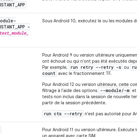
NSTANT
_
APP
module-
Sous Android 10, exécutez le ou les modules de
NSTANT
_
APP -
test
_
module
_
Pour Android 9 ou version ultérieure uniquemen
ont échoué ou qui n'ont pas été exécutés depu
run retry --retry -s
ru
Par exemple,
ou
count
avec le fractionnement TF.
Pour Android 12 ou version ultérieure, cette 
--module/-m
filtrage à l'aide des options
e
tests non inclus dans la session de nouvelle te
partir de la session précédente.
run cts --retry
n'est pas autorisé pour An
Pour Android 11 ou version ultérieure. Exécute
un appareil avec carte SIM.