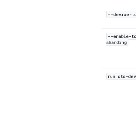
--device-t
--enable-t
sharding
run cts-dev