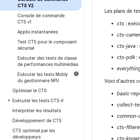
CTS V2
Les plans de tes
Console de commande
CTS v1
cts
: exécu
Applis instantanées
cts-came
Test CTS pour le composant
cts-java
: 
sécurisé
cts-pdk
: 
Exécuter des tests de classe
de performances multimédias
everythin
Exécuter les tests Mobly
du gestionnaire NPU
Voici d'autres c
Optimiser le CTS
basic-rep
Exécuter les tests CTS-V
collect-te
Interpréter les résultats
common-co
Développement de CTS
cts-filte
CTS optimisé par les
développeurs
cts-known