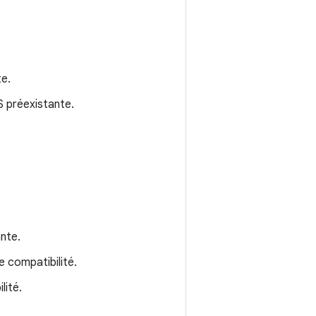
te.
S préexistante.
ante.
e compatibilité.
lité.