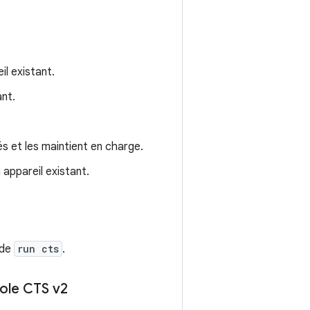
il existant.
ant.
és et les maintient en charge.
 appareil existant.
nde
run cts
.
ole CTS v2