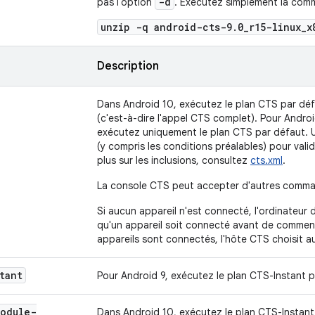
-d
pas l'option
. Exécutez simplement la com
unzip -q android-cts-9.0_r15-linux_x
Description
Dans Android 10, exécutez le plan CTS par dé
(c'est-à-dire l'appel CTS complet). Pour Androi
exécutez uniquement le plan CTS par défaut. U
(y compris les conditions préalables) pour valide
plus sur les inclusions, consultez
cts.xml
.
La console CTS peut accepter d'autres comma
Si aucun appareil n'est connecté, l'ordinateur
qu'un appareil soit connecté avant de commence
appareils sont connectés, l'hôte CTS choisit 
tant
Pour Android 9, exécutez le plan CTS-Instant p
module-
Dans Android 10, exécutez le plan CTS-Instant