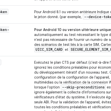
oken
Pour Android 8.1 ou version antérieure Indiqu
--device-tok
le jeton donné. (par exemple,
oken-
Pour Android 10 ou version ultérieure uniqu
automatiquement au test nécessitant le type d
n'est pas nécessaire de fournir un numéro de s
des scénarios de test liés à la carte SIM. Cart
UICC_SIM_CARD
SECURE_ELEMENT_SIM_
et
Exécutez le plan CTS par défaut (c'est-à-dire 
ignorez les conditions préalables pour économ
du développement itératif d'un nouveau test. Ce
configuration de la configuration de l'appareil,
multimédias ou la vérification de la connexion 
--skip-preconditions
lorsque l'option
est
ignore également la collecte d'informations sur 
vérificateurs d'état du système. Il n'exécute é
seule ABI. Pour la validation de l'appareil, évit
toutes les conditions préalables et vérification