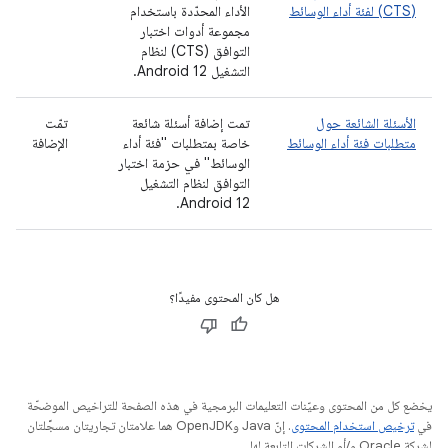
(CTS) لفئة أداء الوسائط
الأداء المحدّدة باستخدام
مجموعة أدوات اختبار
التوافق (CTS) لنظام
التشغيل Android 12.
الأسئلة الشائعة حول
تمت إضافة أسئلة شائعة
تمّت
متطلبات فئة أداء الوسائط
خاصة بمتطلبات "فئة أداء
الإضافة
الوسائط" في حزمة اختبار
التوافق لنظام التشغيل
Android 12.
هل كان المحتوى مفيدًا؟
يخضع كل من المحتوى وعيّنات التعليمات البرمجية في هذه الصفحة للتراخيص الموضحّة
في
ترخيص استخدام المحتوى
. إنّ Java وOpenJDK هما علامتان تجاريتان مسجَّلتان
لشركة Oracle و/أو الشركات التابعة لها.