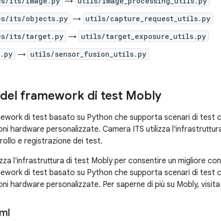
es/its/image.py
→
utils/image_processing_utils.py
s/its/objects.py
→
utils/capture_request_utils.py
s/its/target.py
→
utils/target_exposure_utils.py
w.py
→
utils/sensor_fusion_utils.py
del framework di test Mobly
ework di test basato su Python che supporta scenari di test ch
ni hardware personalizzate. Camera ITS utilizza l'infrastruttur
rollo e registrazione dei test.
zza l'infrastruttura di test Mobly per consentire un migliore con
ework di test basato su Python che supporta scenari di test ch
ni hardware personalizzate. Per saperne di più su Mobly, visita
ml