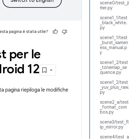
scene0/test_ji
tter.py
scene1_1/test
_black_white.
py
sta pagina è stata utile?
scene1_1/test
_burst_samen
ess_manual.p
st per le
y
scene1_2/test
roid 12
_tonemap_se
quence.py
scene1_2/test
_yuv_plus_raw.
ta pagina riepiloga le modifiche
py
scene2_a/test
_format_com
bos.py
scene3/test_fl
ip_mirror.py
scene4/test_a