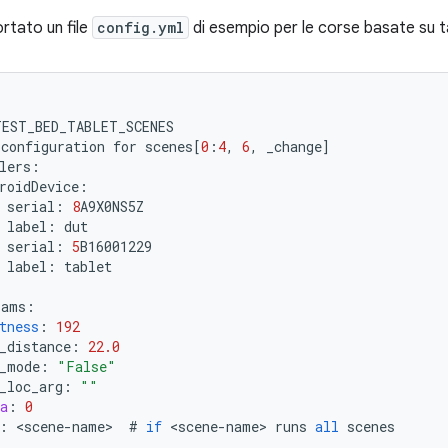
ortato un file
config.yml
di esempio per le corse basate su t
TEST_BED_TABLET_SCENES
configuration
for
scenes
[
0
:
4
,
6
,
_change
]
lers
:
roidDevice
:
serial
:
8
A9X0NS5Z
label
:
dut
serial
:
5
B16001229
label
:
tablet
rams
:
tness
:
192
_distance
:
22.0
_mode
:
"False"
_loc_arg
:
""
a
:
0
:
<
scene
-
name
>
#
if
<
scene
-
name
>
runs
all
scenes