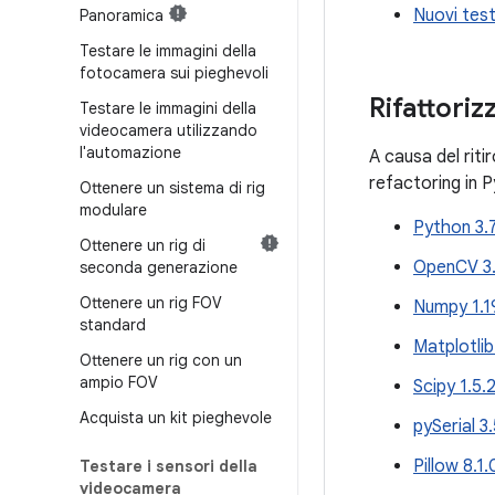
Nuovi tes
Panoramica
Testare le immagini della
fotocamera sui pieghevoli
Rifattoriz
Testare le immagini della
videocamera utilizzando
l'automazione
A causa del rit
refactoring in P
Ottenere un sistema di rig
modulare
Python 3.7
Ottenere un rig di
OpenCV 3.
seconda generazione
Ottenere un rig FOV
Numpy 1.1
standard
Matplotlib
Ottenere un rig con un
ampio FOV
Scipy 1.5.
Acquista un kit pieghevole
pySerial 3
Pillow 8.1.
Testare i sensori della
videocamera