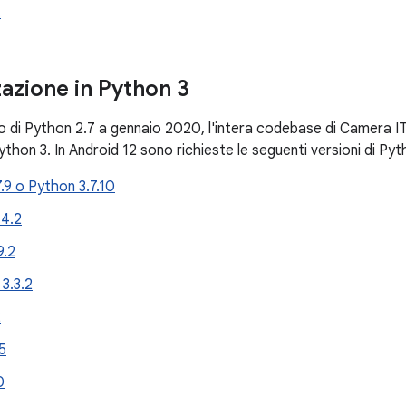
t
zazione in Python 3
iro di Python 2.7 a gennaio 2020, l'intera codebase di Camera 
ython 3. In Android 12 sono richieste le seguenti versioni di Pyth
.9 o Python 3.7.10
4.2
9.2
 3.3.2
2
.5
0