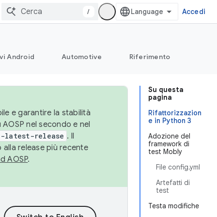
/
Accedi
vi Android
Automotive
Riferimento
Su questa
pagina
le e garantire la stabilità
Rifattorizzazion
e in Python 3
su AOSP nel secondo e nel
-latest-release
. Il
Adozione del
framework di
 alla release più recente
test Mobly
ad AOSP
.
File config.yml
Artefatti di
test
Testa modifiche