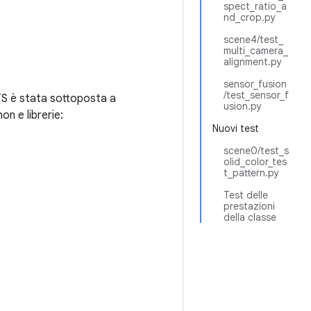
spect_ratio_a
nd_crop.py
scene4/test_
multi_camera_
alignment.py
sensor_fusion
/test_sensor_f
ITS è stata sottoposta a
usion.py
on e librerie:
Nuovi test
scene0/test_s
olid_color_tes
t_pattern.py
Test delle
prestazioni
della classe