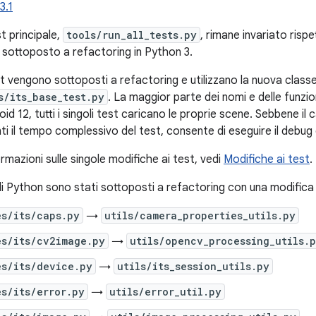
3.1
st principale,
tools/run_all_tests.py
, rimane invariato rispe
 sottoposto a refactoring in Python 3.
test vengono sottoposti a refactoring e utilizzano la nuova class
s/its_base_test.py
. La maggior parte dei nomi e delle funzi
droid 12, tutti i singoli test caricano le proprie scene. Sebbene i
i il tempo complessivo del test, consente di eseguire il debug d
formazioni sulle singole modifiche ai test, vedi
Modifiche ai test
.
li Python sono stati sottoposti a refactoring con una modifica
es/its/caps.py
→
utils/camera_properties_utils.py
es/its/cv2image.py
→
utils/opencv_processing_utils.
es/its/device.py
→
utils/its_session_utils.py
s/its/error.py
→
utils/error_util.py