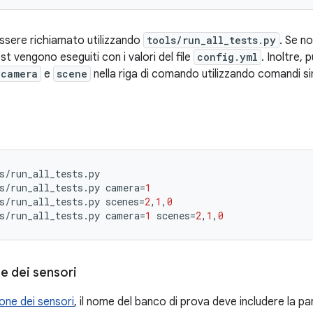
essere richiamato utilizzando
tools/run_all_tests.py
. Se no
st vengono eseguiti con i valori del file
config.yml
. Inoltre, p
camera
e
scene
nella riga di comando utilizzando comandi sim
s
/
run_all_tests
.
py
s
/
run_all_tests
.
py
camera
=
1
s
/
run_all_tests
.
py
scenes
=
2
,
1
,
0
s
/
run_all_tests
.
py
camera
=
1
scenes
=
2
,
1
,
0
ne dei sensori
ione dei sensori
, il nome del banco di prova deve includere la p