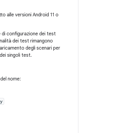
tto alle versioni Android 11 o
e di configurazione dei test
onalità dei test rimangono
l caricamento degli scenari per
ei singoli test.
 del nome:
py