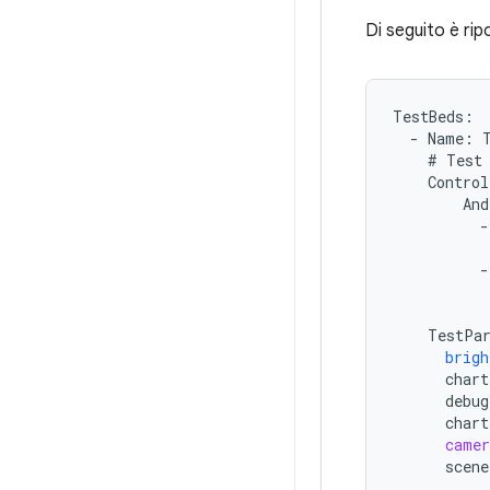
Di seguito è rip
TestBeds
:
-
Name
:
#
Test
Control
And
-
-
TestPa
brigh
chart
debug
chart
camer
scene