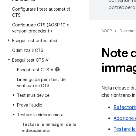
contenuti ne
potrebbero 
Configurare i test automatici
CTS
Configurare CTS (AOSP 10 o
versioni precedenti)
AOSP
Documen
Esegui test automatici
Note di
Ottimizza il CTS
Esegui test CTS-V
immag
Esegui test CTS-V
Linee guida per i test del
verificatore CTS
Nella release di
che rientrano in
Test multidevice
Prova l'audio
Refactori
Testare la videocamera
Adozione 
Testare le immagini della
Testare le
videocamera