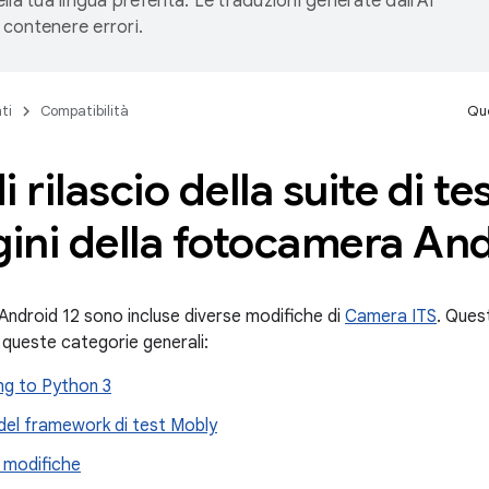
lla tua lingua preferita. Le traduzioni generate dall'AI
contenere errori.
ti
Compatibilità
Que
 rilascio della suite di te
ini della fotocamera And
 Android 12 sono incluse diverse modifiche di
Camera ITS
. Ques
 queste categorie generali:
ng to Python 3
del framework di test Mobly
 modifiche