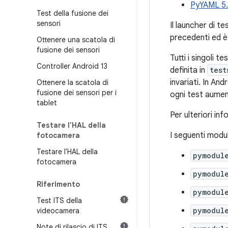
PyYAML 5.
Test della fusione dei
sensori
Il launcher di te
precedenti ed è
Ottenere una scatola di
fusione dei sensori
Tutti i singoli 
Controller Android 13
definita in
test
invariati. In An
Ottenere la scatola di
fusione dei sensori per i
ogni test aument
tablet
Per ulteriori in
Testare l'HAL della
I seguenti modu
fotocamera
Testare l'HAL della
pymodul
fotocamera
pymodul
Riferimento
pymodul
Test ITS della
pymodule
videocamera
Note di rilascio di ITS