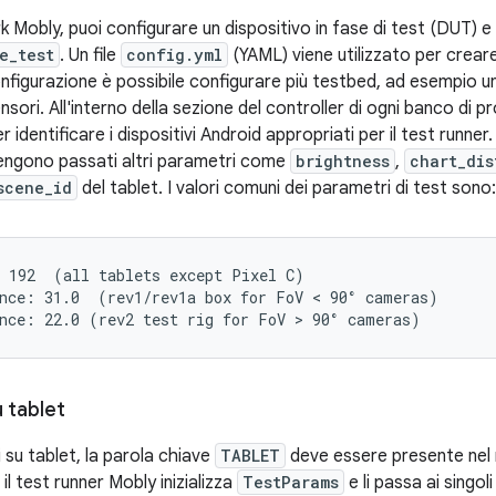
 Mobly, puoi configurare un dispositivo in fase di test (DUT) e 
e_test
. Un file
config.yml
(YAML) viene utilizzato per crear
onfigurazione è possibile configurare più testbed, ad esempio u
ensori. All'interno della sezione del controller di ogni banco di p
r identificare i dispositivi Android appropriati per il test runner. 
vengono passati altri parametri come
brightness
,
chart_dis
scene_id
del tablet. I valori comuni dei parametri di test sono:
 192  (all tablets except Pixel C)

nce: 31.0  (rev1/rev1a box for FoV < 90° cameras)

u tablet
i su tablet, la parola chiave
TABLET
deve essere presente nel
, il test runner Mobly inizializza
TestParams
e li passa ai singoli