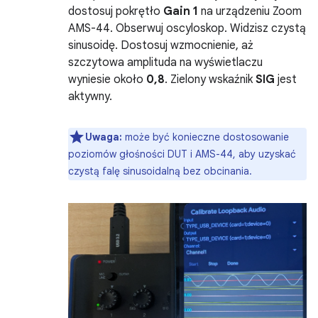
dostosuj pokrętło
Gain 1
na urządzeniu Zoom
AMS-44. Obserwuj oscyloskop. Widzisz czystą
sinusoidę. Dostosuj wzmocnienie, aż
szczytowa amplituda na wyświetlaczu
wyniesie około
0,8
. Zielony wskaźnik
SIG
jest
aktywny.
Uwaga:
może być konieczne dostosowanie
poziomów głośności DUT i AMS-44, aby uzyskać
czystą falę sinusoidalną bez obcinania.