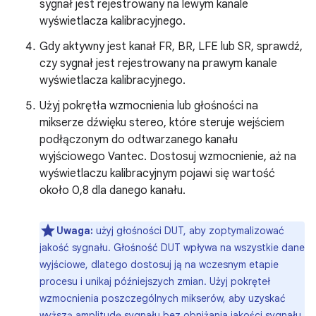
sygnał jest rejestrowany na lewym kanale
wyświetlacza kalibracyjnego.
Gdy aktywny jest kanał FR, BR, LFE lub SR, sprawdź,
czy sygnał jest rejestrowany na prawym kanale
wyświetlacza kalibracyjnego.
Użyj pokrętła wzmocnienia lub głośności na
mikserze dźwięku stereo, które steruje wejściem
podłączonym do odtwarzanego kanału
wyjściowego Vantec. Dostosuj wzmocnienie, aż na
wyświetlaczu kalibracyjnym pojawi się wartość
około 0,8 dla danego kanału.
Uwaga:
użyj głośności DUT, aby zoptymalizować
jakość sygnału. Głośność DUT wpływa na wszystkie dane
wyjściowe, dlatego dostosuj ją na wczesnym etapie
procesu i unikaj późniejszych zmian. Użyj pokręteł
wzmocnienia poszczególnych mikserów, aby uzyskać
wyższą amplitudę sygnału bez obniżania jakości sygnału