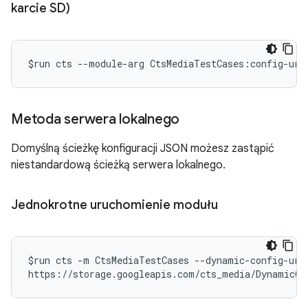
karcie SD)
$run cts --module-arg CtsMediaTestCases:config-url
Metoda serwera lokalnego
Domyślną ścieżkę konfiguracji JSON możesz zastąpić
niestandardową ścieżką serwera lokalnego.
Jednokrotne uruchomienie modułu
$run cts -m CtsMediaTestCases --dynamic-config-url

https://storage.googleapis.com/cts_media/DynamicCo