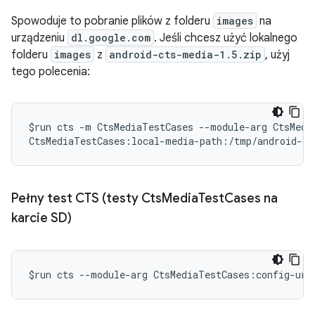
Spowoduje to pobranie plików z folderu
images
na
urządzeniu
dl.google.com
. Jeśli chcesz użyć lokalnego
folderu
images
z
android-cts-media-1.5.zip
, użyj
tego polecenia:
$run cts -m CtsMediaTestCases --module-arg CtsMedi
CtsMediaTestCases:local-media-path:/tmp/android-ct
Pełny test CTS (testy Cts
Media
Test
Cases na
karcie SD)
$run cts --module-arg CtsMediaTestCases:config-url