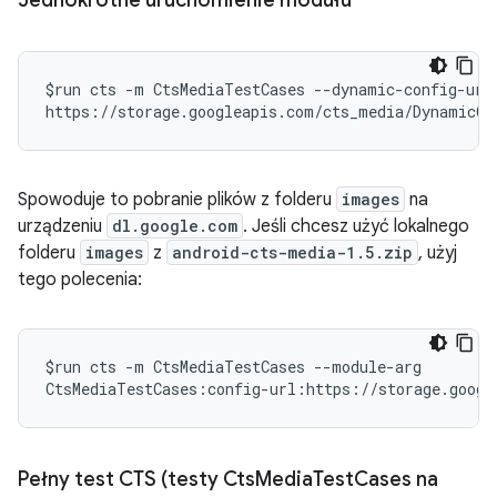
Jednokrotne uruchomienie modułu
$run cts -m CtsMediaTestCases --dynamic-config-url

https://storage.googleapis.com/cts_media/DynamicCo
Spowoduje to pobranie plików z folderu
images
na
urządzeniu
dl.google.com
. Jeśli chcesz użyć lokalnego
folderu
images
z
android-cts-media-1.5.zip
, użyj
tego polecenia:
$run cts -m CtsMediaTestCases --module-arg

CtsMediaTestCases:config-url:https://storage.googl
Pełny test CTS (testy Cts
Media
Test
Cases na