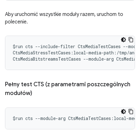
Aby uruchomić wszystkie moduły razem, uruchom to
polecenie.
$run cts --include-filter CtsMediaTestCases --modu
CtsMediaStressTestCases:local-media-path:/tmp/andro
CtsMediaBitstreamsTestCases --module-arg CtsMediaB
Pełny test CTS (z parametrami poszczególnych
modułów)
$run cts --module-arg CtsMediaTestCases:local-medi