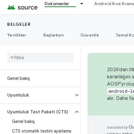
Dokümanlar
Android Kod Arama
BELGELER
Yenilikler
Başlarken
Güvenlik
Temel Ko
2026'dan iti
kararlılığı
Genel bakış
AOSP'yi olu
android-l
Uyumluluk
alır. Daha fa
Uyumluluk Test Paketi (CTS)
Genel bakış
CTS otomatik testini ayarlama