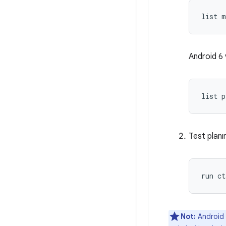
Android 6 
Test planını
run ct
Not:
Android 7