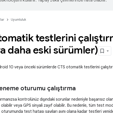
eknolojisini kullanır. Yapay zeka çevirilerinde hata olabilir.
lar
Uyumluluk
omatik testlerini çalışt
a daha eski sürümler)
oid 10 veya önceki sürümlerde CTS otomatik testlerini çalıştırm
eneme oturumu çalıştırma
tırmanızsa kontrolünüz dışındaki sorunlar nedeniyle başarısız olan 
 olabilir veya GPS sinyali zayıf olabilir. Bu nedenle, tüm test mo
turumunda test hatası sayıları aynı olana kadar testleri yeniden