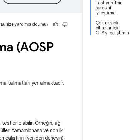
Test yürütme
süresini
iyileştirme
Çok ekranlı
Bu size yardımcı oldu mu?
cihazlar için
CTS'yi çalıştırma
ırma (AOSP
a talimatları yer almaktadır.
testler olabilir. Örneğin, ağ
dülleri tamamlanana ve son iki
 çalıştırın (yeniden deneyin).