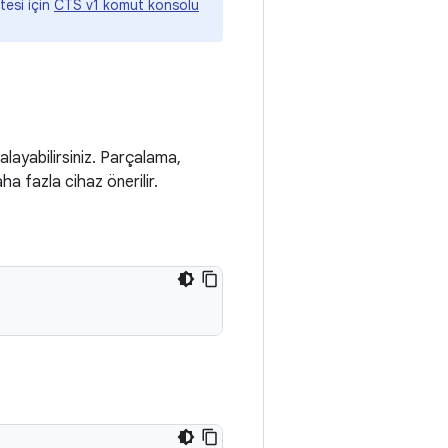
tesi için
CTS v1 komut konsolu
alayabilirsiniz. Parçalama,
aha fazla cihaz önerilir.
: