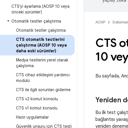
yapay zeka t
CTS'yi ayarlama (AOSP 10 veya
önceki sürümler)
Otomatik testler çalıştırma
AOSP
Doküman
Otomatik testler çalıştırma
CTS ot
CTS otomatik testlerini
çalıştırma (AOSP 10 veya
daha eski sürümler)
10 vey
Medya testlerini yerel olarak
çalıştırma
CTS cihaz etkileşimi yardımcı
Bu sayfada, Andr
modülü
CTS ile ilgili sorunları giderme
Yeniden d
CTS v2 komut konsolu
CTS v1 komut konsolu
Bu ilk test çalış
Hazır uygulamalar
bağlantısı yavaş
yeniden deneme o
Güvenlik unsuru için CTS testi