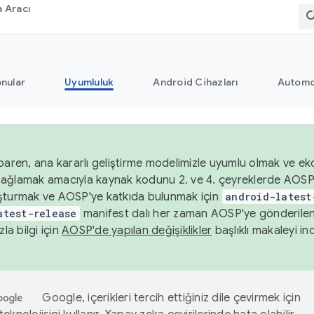
 Aracı
nular
Uyumluluk
Android Cihazları
Automo
baren, ana kararlı geliştirme modelimizle uyumlu olmak ve ek
nı sağlamak amacıyla kaynak kodunu 2. ve 4. çeyreklerde AOSP
şturmak ve AOSP'ye katkıda bulunmak için
android-latest
atest-release
manifest dalı her zaman AOSP'ye gönderile
zla bilgi için
AOSP'de yapılan değişiklikler
başlıklı makaleyi inc
Google, içerikleri tercih ettiğiniz dile çevirmek için