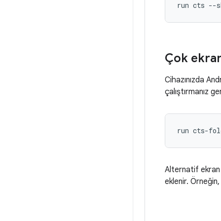
run cts --s
Çok ekranl
Cihazınızda Andr
çalıştırmanız ger
Alternatif ekran
eklenir. Örneğin