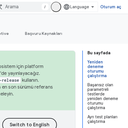
/
Oturum aç
tive
Başvuru Kaynakları
Bu sayfada
Yeniden
osistem için platform
deneme
oturumu
'de yayınlayacağız.
çalıştırma
-release
kullanın.
Başarısız olan
n en son sürümü referans
parametreli
eleyin.
testlerde
yeniden deneme
oturumu
çalıştırma
Ayrı test planları
çalıştırma