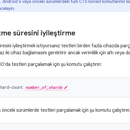
n. Android 6 veya önceki sürümlerdeki tüm CTS konsol komutlarının lis
nceleyin.
me süresini iyileştirme
esini iyileştirmek istiyorsanız testleri birden fazla cihazda parç
 az iki cihaz bağlamasını gerektirir ancak verimlilik için altı veya d
0'da testleri parçalamak için şu komutu çalıştırın:
hard-count 
number_of_shards
 önceki sürümlerde testleri parçalamak için şu komutu çalıştırın