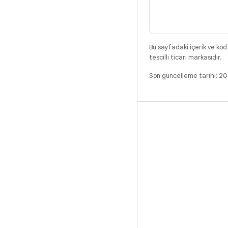
Bu sayfadaki içerik ve kod
tescilli ticari markasıdır.
Son güncelleme tarihi: 2
DERLEME
Android kod deposu
Gereksinimler
İndirme
İkili programları önizle
Fabrika ayarı görüntüleri
Sürücü ikili programları