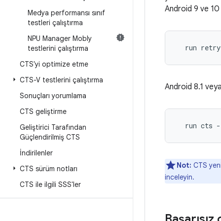
Android 9 ve 10
Medya performansı sınıf
testleri çalıştırma
NPU Manager Mobly
  run retry
testlerini çalıştırma
CTS'yi optimize etme
CTS-V testlerini çalıştırma
Android 8.1 vey
Sonuçları yorumlama
CTS geliştirme
  run cts -
Geliştirici Tarafından
Güçlendirilmiş CTS
İndirilenler
Not:
CTS yenid
CTS sürüm notları
inceleyin.
CTS ile ilgili SSS'ler
Başarısız