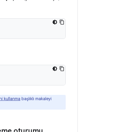
i kullanma
başlıklı makaleyi
eneme oturumu