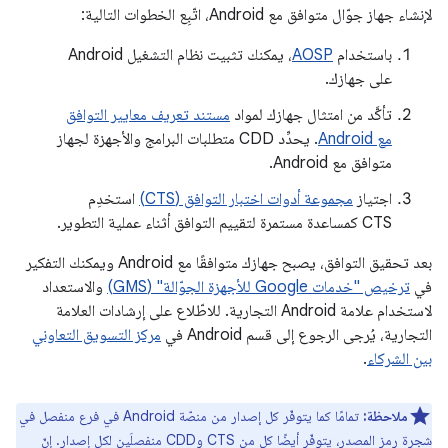
لإنشاء جهاز جوّال متوافق مع Android، اتّبِع الخطوات التالية:
باستخدام
AOSP
، يمكنك تثبيت نظام التشغيل Android
على جهازك.
تأكَّد من امتثال جهازك لمواد
مستند تعريف معايير التوافق
مع Android
. يحدِّد CDD متطلبات البرامج والأجهزة لجهاز
متوافق مع Android.
اجتياز
مجموعة أدوات اختبار التوافق (CTS)
استخدِم
CTS كمساعدة مستمرة لتقييم التوافق أثناء عملية التطوير.
بعد تحقيق التوافق، يصبح جهازك متوافقًا مع Android ويمكنك التفكير
في
ترخيص "خدمات Google للأجهزة الجوّالة" (GMS)
والاستعداد
لاستخدام علامة Android التجارية. للاطّلاع على إرشادات العلامة
التجارية، يُرجى الرجوع إلى قسم Android في
مركز التسويق التعاوني
بين الشركاء
.
ملاحظة:
تمامًا كما يتوفّر كل إصدار من منصّة Android في فرع منفصل في
شجرة رمز المصدر، يتوفّر أيضًا كل من CTS وCDD منفصلَين لكل إصدار. إنّ