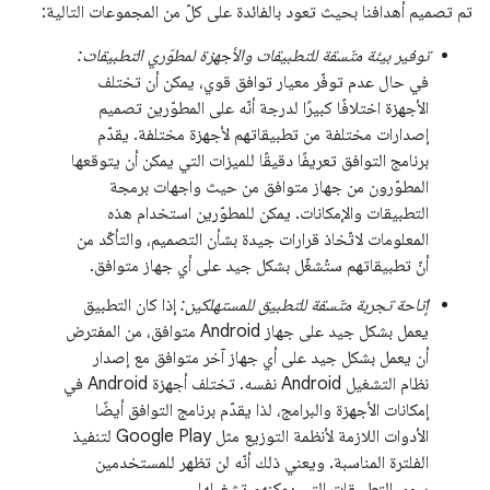
تم تصميم أهدافنا بحيث تعود بالفائدة على كلّ من المجموعات التالية:
توفير بيئة متّسقة للتطبيقات والأجهزة لمطوّري التطبيقات:
في حال عدم توفّر معيار توافق قوي، يمكن أن تختلف
الأجهزة اختلافًا كبيرًا لدرجة أنّه على المطوّرين تصميم
إصدارات مختلفة من تطبيقاتهم لأجهزة مختلفة. يقدّم
برنامج التوافق تعريفًا دقيقًا للميزات التي يمكن أن يتوقعها
المطوّرون من جهاز متوافق من حيث واجهات برمجة
التطبيقات والإمكانات. يمكن للمطوّرين استخدام هذه
المعلومات لاتّخاذ قرارات جيدة بشأن التصميم، والتأكّد من
أنّ تطبيقاتهم ستُشغّل بشكل جيد على أي جهاز متوافق.
إتاحة تجربة متّسقة للتطبيق للمستهلكين:
إذا كان التطبيق
يعمل بشكل جيد على جهاز Android متوافق، من المفترض
أن يعمل بشكل جيد على أي جهاز آخر متوافق مع إصدار
نظام التشغيل Android نفسه. تختلف أجهزة Android في
إمكانات الأجهزة والبرامج، لذا يقدّم برنامج التوافق أيضًا
الأدوات اللازمة لأنظمة التوزيع مثل Google Play لتنفيذ
الفلترة المناسبة. ويعني ذلك أنّه لن تظهر للمستخدمين
سوى التطبيقات التي يمكنهم تشغيلها.