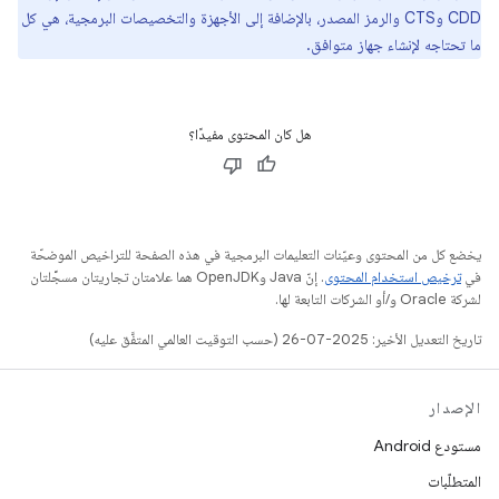
CDD وCTS والرمز المصدر، بالإضافة إلى الأجهزة والتخصيصات البرمجية، هي كل
ما تحتاجه لإنشاء جهاز متوافق.
هل كان المحتوى مفيدًا؟
يخضع كل من المحتوى وعيّنات التعليمات البرمجية في هذه الصفحة للتراخيص الموضحّة
في
ترخيص استخدام المحتوى
. إنّ Java وOpenJDK هما علامتان تجاريتان مسجَّلتان
لشركة Oracle و/أو الشركات التابعة لها.
تاريخ التعديل الأخير: 2025-07-26 (حسب التوقيت العالمي المتفَّق عليه)
الإصدار
مستودع Android
المتطلّبات