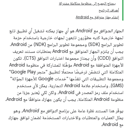
يحتاج الجميع إلى منظومة متكاملة مشتركة
أهداف البرنامج
إنشاء جهاز متوافق مع Android
الجهاز المتوافق مع Android
هو أي جهاز يمكنه تشغيل أي تطبيق تابع
لجهة خارجية كتبه مطوّرون تابعون لجهات خارجية باستخدام حزمة
تطوير البرامج (SDK) ومجموعة تطوير البرامج (NDK) من Android.
يجب أن يلتزم الجهاز المتوافق مع Android بمتطلبات مستند تعريف
التوافق (CDD) وأن يجتاز مجموعة اختبارات التوافق (CTS). تكون
الأجهزة المتوافقة مع Android مؤهَّلة للمشاركة في منظومة Android
المتكاملة التي تتضمّن ترخيصًا محتملًا لتطبيق "متجر Google Play"
ومجموعة التطبيقات التي تقدّمها "خدمات Google للأجهزة الجوّالة"
(GMS)، واستخدام علامة Android التجارية. يمكن لأي مستخدم
استخدام ملف رمز المصدر في Android، ولكن لكي يُعتبر جزءًا من
منظومة Android المتكاملة، يجب أن يكون جهازك متوافقًا مع Android.
يوفّر هذا المستند نظرة عامة على
برنامج التوافق مع Android
، وهو
يمثّل العمليات والمتطلبات والاختبارات المستخدَمة لضمان توافق جهازك
مع Android.