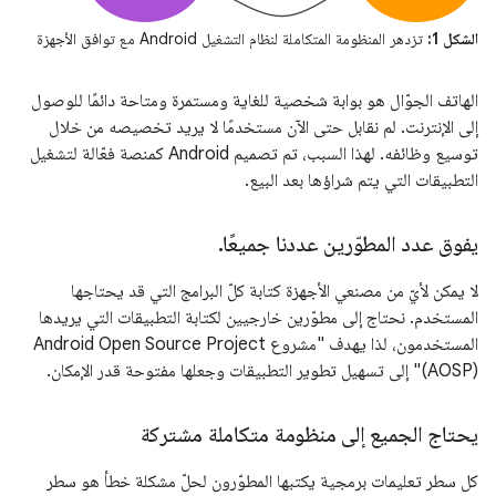
الشكل 1:
تزدهر المنظومة المتكاملة لنظام التشغيل Android مع توافق الأجهزة
الهاتف الجوّال هو بوابة شخصية للغاية ومستمرة ومتاحة دائمًا للوصول
إلى الإنترنت. لم نقابل حتى الآن مستخدمًا لا يريد تخصيصه من خلال
توسيع وظائفه. لهذا السبب، تم تصميم Android كمنصة فعّالة لتشغيل
التطبيقات التي يتم شراؤها بعد البيع.
يفوق عدد المطوّرين عددنا جميعًا
.
لا يمكن لأيّ من مصنعي الأجهزة كتابة كلّ البرامج التي قد يحتاجها
المستخدم. نحتاج إلى مطوّرين خارجيين لكتابة التطبيقات التي يريدها
المستخدمون، لذا يهدف "مشروع Android Open Source Project
(AOSP)" إلى تسهيل تطوير التطبيقات وجعلها مفتوحة قدر الإمكان.
يحتاج الجميع إلى منظومة متكاملة مشتركة
كل سطر تعليمات برمجية يكتبها المطوّرون لحلّ مشكلة خطأ هو سطر