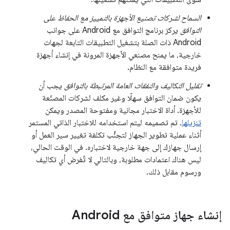
السماح لشركات تصنيع الأجهزة بالتمييز مع الحفاظ على
التوافق
يركز برنامج التوافق مع Android على جوانب
Android ذات الصلة بتشغيل التطبيقات التابعة لجهات
خارجية، ما يمنح مصنعي الأجهزة المرونة في إنشاء أجهزة
فريدة متوافقة مع النظام.
تقليل التكاليف والنفقات العامة المرتبطة بالتوافق
يجب أن
يكون ضمان التوافق سهلًا وغير مكلف لشركات المصنّعة
للأجهزة. أداة الاختبار مجانية ومفتوحة المصدر ويمكن
تنزيلها
. تم تصميمه ليتم استخدامه للاختبار الذاتي المستمر
أثناء عملية تطوير الجهاز لتجنُّب تكلفة تغيير سير العمل أو
إرسال جهازك إلى جهة خارجية لاختباره. في الوقت الحالي،
ليس هناك اعتمادات مطلوبة، وبالتالي لا تُفرض أي تكاليف
ورسوم مقابل ذلك.
إنشاء جهاز متوافق مع Android