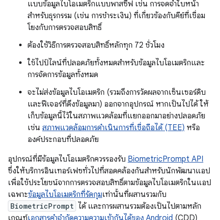
แบบข้อมูลไบโอเมตริกแบบพาสซีฟ เช่น การจดจำใบหน้า
สำหรับธุรกรรม (เช่น การชำระเงิน) ที่เกี่ยวข้องกับคีย์ที่เชื่อม
โยงกับการตรวจสอบสิทธิ์
ต้องใช้วิธีการตรวจสอบสิทธิ์หลักทุก 72 ชั่วโมง
ใช้ไปป์ไลน์ที่ปลอดภัยทั้งหมดสำหรับข้อมูลไบโอเมตริกและ
การจัดการข้อมูลทั้งหมด
จะไม่ส่งข้อมูลไบโอเมตริก (รวมถึงการวัดผลจากเซ็นเซอร์ดิบ
และฟีเจอร์ที่ดึงข้อมูลมา) ออกจากอุปกรณ์ หากเป็นไปได้ ให้
เก็บข้อมูลนี้ไว้ในสภาพแวดล้อมที่แยกออกมาอย่างปลอดภัย
เช่น
สภาพแวดล้อมการดำเนินการที่เชื่อถือได้ (TEE)
หรือ
องค์ประกอบที่ปลอดภัย
อุปกรณ์ที่มีข้อมูลไบโอเมตริกควรรองรับ
BiometricPrompt API
ซึ่งให้บริการอินเทอร์เฟซทั่วไปที่สอดคล้องกันสำหรับนักพัฒนาแอป
เพื่อใช้ประโยชน์จากการตรวจสอบสิทธิ์ตามข้อมูลไบโอเมตริกในแอป
เฉพาะ
ข้อมูลไบโอเมตริกที่รัดกุม
เท่านั้นที่ผสานรวมกับ
BiometricPrompt
ได้ และการผสานรวมต้องเป็นไปตามหลัก
เกณฑ์
เอกสารคำจำกัดความความเข้ากันได้ของ Android
(CDD)