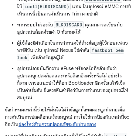
ใช้
ioctl(BLKDISCARD)
แทน ในอุปกรณ์ eMMC การดํา
เนินการนี้เป็นการดำเนินการ Trim ตามปกติ
หากระบบไม่รองรับ
BLKDISCARD
คุณสามารถเขียนทับ
อุปกรณ์บล็อกด้วยค่า 0 ทั้งหมดได้
ผู้ใช้ต้องมีตัวเลือกในการกำหนดให้ล้างข้อมูลผู้ใช้ก่อนแฟลช
พาร์ติชัน เช่น อุปกรณ์ Nexus ใช้คำสั่ง
fastboot oem
lock
เพื่อล้างข้อมูลผู้ใช้
อุปกรณ์อาจบันทึกผ่าน eFuse หรือกลไกที่คล้ายกันว่า
อุปกรณ์ถูกปลดล็อกและ/หรือล็อกอีกครั้งหรือไม่ อย่างไร
ก็ตาม เราขอแนะนำให้ล็อก Bootloader อีกครั้งแล้วรีเซ็ต
เป็นค่าเริ่มต้น ซึ่งควรคืนค่าฟังก์ชันการทำงานของอุปกรณ์ให้
สมบูรณ์
ข้อกำหนดเหล่านี้ช่วยให้มั่นใจได้ว่าข้อมูลทั้งหมดจะถูกทำลายเมื่อ
การดำเนินการปลดล็อกเสร็จสมบูรณ์ การไม่ใช้การป้องกันเหล่านี้จะ
ถือเป็น
ช่องโหว่ด้านความปลอดภัยระดับปานกลาง