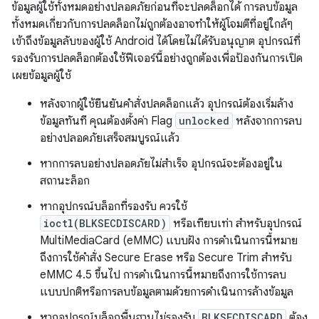
ข้อมูลผู้ใช้ทั้งหมดอย่างปลอดภัยก่อนที่จะปลดล็อกได้ การลบข้อมูล
ทั้งหมดเกี่ยวกับการปลดล็อกไม่ถูกต้องอาจทำให้ผู้โจมตีที่อยู่ใกล้ๆ
เข้าถึงข้อมูลลับของผู้ใช้ Android ได้โดยไม่ได้รับอนุญาต อุปกรณ์ที่
รองรับการปลดล็อกต้องใช้ฟีเจอร์นี้อย่างถูกต้องเพื่อป้องกันการเปิด
เผยข้อมูลผู้ใช้
หลังจากผู้ใช้ยืนยันคำสั่งปลดล็อกแล้ว อุปกรณ์ต้องเริ่มล้าง
ข้อมูลทันที คุณต้องตั้งค่า Flag
unlocked
หลังจากการลบ
อย่างปลอดภัยเสร็จสมบูรณ์แล้ว
หากการลบอย่างปลอดภัยไม่สำเร็จ อุปกรณ์จะต้องอยู่ใน
สถานะล็อก
หากอุปกรณ์บล็อกที่รองรับ ควรใช้
ioctl(BLKSECDISCARD)
หรือเทียบเท่า สำหรับอุปกรณ์
MultiMediaCard (eMMC) แบบฝัง การดำเนินการนี้หมาย
ถึงการใช้คำสั่ง Secure Erase หรือ Secure Trim สำหรับ
eMMC 4.5 ขึ้นไป การดำเนินการนี้หมายถึงการใช้การลบ
แบบปกติหรือการลบข้อมูลตามด้วยการดำเนินการล้างข้อมูล
หากอุปกรณ์บล็อกพื้นฐานไม่รองรับ
BLKSECDISCARD
ต้อง