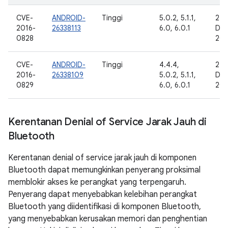
CVE-
ANDROID-
Tinggi
5.0.2, 5.1.1,
27
2016-
26338113
6.0, 6.0.1
Des
0828
201
CVE-
ANDROID-
Tinggi
4.4.4,
27
2016-
26338109
5.0.2, 5.1.1,
Des
0829
6.0, 6.0.1
201
Kerentanan Denial of Service Jarak Jauh di
Bluetooth
Kerentanan denial of service jarak jauh di komponen
Bluetooth dapat memungkinkan penyerang proksimal
memblokir akses ke perangkat yang terpengaruh.
Penyerang dapat menyebabkan kelebihan perangkat
Bluetooth yang diidentifikasi di komponen Bluetooth,
yang menyebabkan kerusakan memori dan penghentian