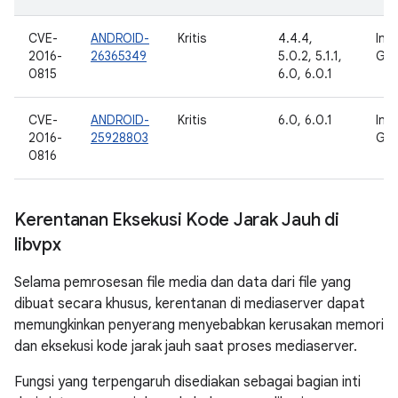
CVE-
ANDROID-
Kritis
4.4.4,
Inte
2016-
26365349
5.0.2, 5.1.1,
Goo
0815
6.0, 6.0.1
CVE-
ANDROID-
Kritis
6.0, 6.0.1
Inte
2016-
25928803
Goo
0816
Kerentanan Eksekusi Kode Jarak Jauh di
libvpx
Selama pemrosesan file media dan data dari file yang
dibuat secara khusus, kerentanan di mediaserver dapat
memungkinkan penyerang menyebabkan kerusakan memori
dan eksekusi kode jarak jauh saat proses mediaserver.
Fungsi yang terpengaruh disediakan sebagai bagian inti