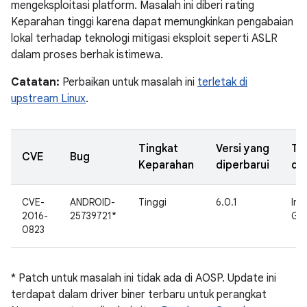
mengeksploitasi platform. Masalah ini diberi rating
Keparahan tinggi karena dapat memungkinkan pengabaian
lokal terhadap teknologi mitigasi eksploit seperti ASLR
dalam proses berhak istimewa.
Catatan:
Perbaikan untuk masalah ini
terletak di
upstream Linux
.
Tingkat
Versi yang
Ta
CVE
Bug
Keparahan
diperbarui
di
CVE-
ANDROID-
Tinggi
6.0.1
Int
2016-
25739721*
Go
0823
* Patch untuk masalah ini tidak ada di AOSP. Update ini
terdapat dalam driver biner terbaru untuk perangkat