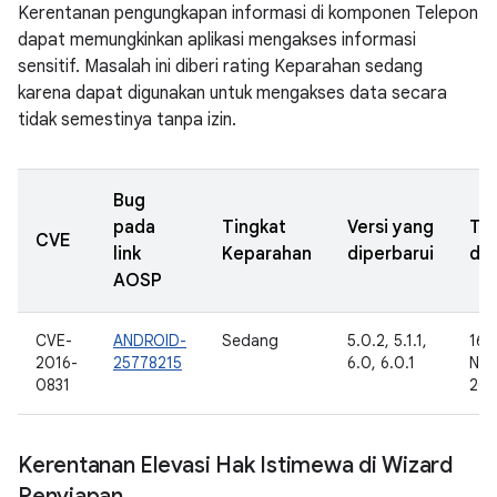
Kerentanan pengungkapan informasi di komponen Telepon
dapat memungkinkan aplikasi mengakses informasi
sensitif. Masalah ini diberi rating Keparahan sedang
karena dapat digunakan untuk mengakses data secara
tidak semestinya tanpa izin.
Bug
pada
Tingkat
Versi yang
Ta
CVE
link
Keparahan
diperbarui
dil
AOSP
CVE-
ANDROID-
Sedang
5.0.2, 5.1.1,
16
2016-
25778215
6.0, 6.0.1
Nov
0831
201
Kerentanan Elevasi Hak Istimewa di Wizard
Penyiapan