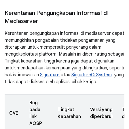
Kerentanan Pengungkapan Informasi di
Mediaserver
Kerentanan pengungkapan informasi di mediaserver dapat
memungkinkan pengabaian tindakan pengamanan yang
diterapkan untuk mempersulit penyerang dalam
mengeksploitasi platform. Masalah ini diberi rating sebagai
Tingkat keparahan tinggi karena juga dapat digunakan
untuk mendapatkan kemampuan yang ditingkatkan, seperti
hak istimewa izin
Signature
atau
SignatureOrSystem
, yang
tidak dapat diakses oleh aplikasi pihak ketiga.
Bug
pada
Tingkat
Versi yang
Ta
CVE
link
Keparahan
diperbarui
dil
AOSP