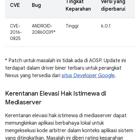
Tingkat
Versi yang
T
CVE
Bug
Keparahan
diperbarui
d
CVE-
ANDROID-
Tinggi
6.0.1
In
2016-
20860039*
G
0825
* Patch untuk masalah ini tidak ada di AOSP. Update ini
terdapat dalam driver biner terbaru untuk perangkat
Nexus yang tersedia dari
situs Developer Google
.
Kerentanan Elevasi Hak Istimewa di
Mediaserver
Kerentanan elevasi hak istimewa di mediaserver dapat
memungkinkan aplikasi berbahaya lokal untuk
mengeksekusi kode arbitrer dalam konteks aplikasi sistem
yang ditingkatkan. Masalah ini diberi rating keparahan