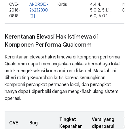
CVE-
ANDROID-
Kritis
4.4.4,
Inte
2016-
26232830
5.0.2, 5.1.1,
Goo
0818
[2]
6.0, 6.0.1
Kerentanan Elevasi Hak Istimewa di
Komponen Performa Qualcomm
Kerentanan elevasi hak istimewa di komponen performa
Qualcomm dapat memungkinkan aplikasi berbahaya lokal
untuk mengeksekusi kode arbitrer di kernel. Masalah ini
diberi rating Keparahan kritis karena kemungkinan
kompromi perangkat permanen lokal, dan perangkat
hanya dapat diperbaiki dengan meng-flash ulang sistem
operasi.
Tingkat
Versi yang
Ta
CVE
Bug
Keparahan
diperbarui
di