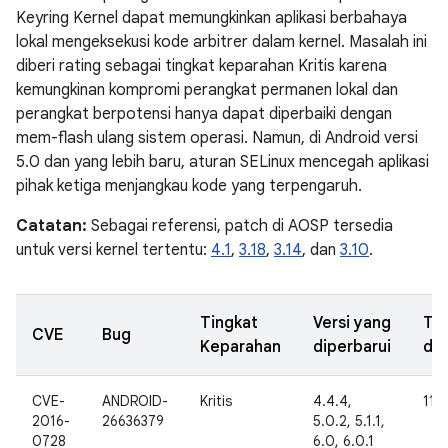
Keyring Kernel dapat memungkinkan aplikasi berbahaya
lokal mengeksekusi kode arbitrer dalam kernel. Masalah ini
diberi rating sebagai tingkat keparahan Kritis karena
kemungkinan kompromi perangkat permanen lokal dan
perangkat berpotensi hanya dapat diperbaiki dengan
mem-flash ulang sistem operasi. Namun, di Android versi
5.0 dan yang lebih baru, aturan SELinux mencegah aplikasi
pihak ketiga menjangkau kode yang terpengaruh.
Catatan:
Sebagai referensi, patch di AOSP tersedia
untuk versi kernel tertentu:
4.1
,
3.18
,
3.14
, dan
3.10
.
Tingkat
Versi yang
Ta
CVE
Bug
Keparahan
diperbarui
dil
CVE-
ANDROID-
Kritis
4.4.4,
11 
2016-
26636379
5.0.2, 5.1.1,
0728
6.0, 6.0.1