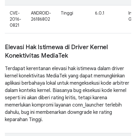
CVE-
ANDROID-
Tinggi
6.0.1
Inte
2016-
26186802
Goo
0821
Elevasi Hak Istimewa di Driver Kernel
Konektivitas Media
Tek
Terdapat kerentanan elevasi hak istimewa dalam driver
kernel konektivitas MediaTek yang dapat memungkinkan
aplikasi berbahaya lokal untuk mengeksekusi kode arbitrer
dalam konteks kernel. Biasanya bug eksekusi kode kernel
seperti ini akan diberi rating kritis, tetapi karena
memerlukan kompromi layanan conn_launcher terlebih
dahulu, bug ini membenarkan downgrade ke rating
keparahan Tinggi.