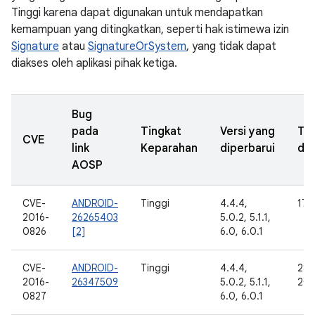
Tinggi karena dapat digunakan untuk mendapatkan
kemampuan yang ditingkatkan, seperti hak istimewa izin
Signature
atau
SignatureOrSystem
, yang tidak dapat
diakses oleh aplikasi pihak ketiga.
Bug
pada
Tingkat
Versi yang
Ta
CVE
link
Keparahan
diperbarui
dil
AOSP
CVE-
ANDROID-
Tinggi
4.4.4,
17 
2016-
26265403
5.0.2, 5.1.1,
0826
[2]
6.0, 6.0.1
CVE-
ANDROID-
Tinggi
4.4.4,
28 
2016-
26347509
5.0.2, 5.1.1,
201
0827
6.0, 6.0.1