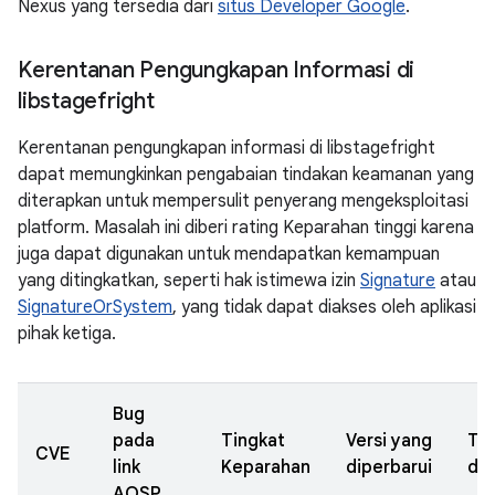
Nexus yang tersedia dari
situs Developer Google
.
Kerentanan Pengungkapan Informasi di
libstagefright
Kerentanan pengungkapan informasi di libstagefright
dapat memungkinkan pengabaian tindakan keamanan yang
diterapkan untuk mempersulit penyerang mengeksploitasi
platform. Masalah ini diberi rating Keparahan tinggi karena
juga dapat digunakan untuk mendapatkan kemampuan
yang ditingkatkan, seperti hak istimewa izin
Signature
atau
SignatureOrSystem
, yang tidak dapat diakses oleh aplikasi
pihak ketiga.
Bug
pada
Tingkat
Versi yang
Ta
CVE
link
Keparahan
diperbarui
dil
AOSP