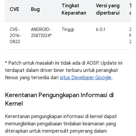
Tingkat
Versi yang
Ta
CVE
Bug
Keparahan
diperbarui
di
CVE-
ANDROID-
Tinggi
6.0.1
24
2016-
25873324*
No
0822
20
* Patch untuk masalah ini tidak ada di AOSP. Update ini
terdapat dalam driver biner terbaru untuk perangkat
Nexus yang tersedia dari
situs Developer Google
.
Kerentanan Pengungkapan Informasi di
Kernel
Kerentanan pengungkapan informasi di kernel dapat
memungkinkan pengabaian tindakan keamanan yang
diterapkan untuk mempersulit penyerang dalam