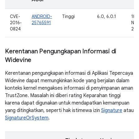
CVE-
ANDROID-
Tinggi
6.0, 6.0.1
18
2016-
25765591
Nov
0824
201
Kerentanan Pengungkapan Informasi di
Widevine
Kerentanan pengungkapan informasi di Aplikasi Tepercaya
Widevine dapat memungkinkan kode yang berjalan dalam
konteks kernel mengakses informasi di penyimpanan aman
TrustZone. Masalah ini diberi rating Keparahan tinggi
karena dapat digunakan untuk mendapatkan kemampuan
yang ditingkatkan, seperti hak istimewa izin
Signature
atau
SignatureOrSystem
.