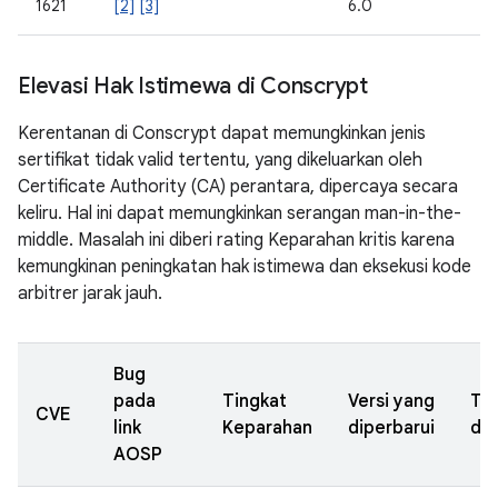
1621
[2]
[3]
6.0
Elevasi Hak Istimewa di Conscrypt
Kerentanan di Conscrypt dapat memungkinkan jenis
sertifikat tidak valid tertentu, yang dikeluarkan oleh
Certificate Authority (CA) perantara, dipercaya secara
keliru. Hal ini dapat memungkinkan serangan man-in-the-
middle. Masalah ini diberi rating Keparahan kritis karena
kemungkinan peningkatan hak istimewa dan eksekusi kode
arbitrer jarak jauh.
Bug
pada
Tingkat
Versi yang
Ta
CVE
link
Keparahan
diperbarui
dil
AOSP