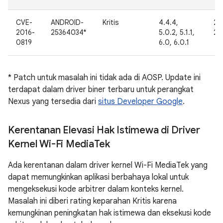
CVE-
ANDROID-
Kritis
4.4.4,
29
2016-
25364034*
5.0.2, 5.1.1,
20
0819
6.0, 6.0.1
* Patch untuk masalah ini tidak ada di AOSP. Update ini
terdapat dalam driver biner terbaru untuk perangkat
Nexus yang tersedia dari
situs Developer Google
.
Kerentanan Elevasi Hak Istimewa di Driver
Kernel Wi-Fi Media
Tek
Ada kerentanan dalam driver kernel Wi-Fi MediaTek yang
dapat memungkinkan aplikasi berbahaya lokal untuk
mengeksekusi kode arbitrer dalam konteks kernel.
Masalah ini diberi rating keparahan Kritis karena
kemungkinan peningkatan hak istimewa dan eksekusi kode