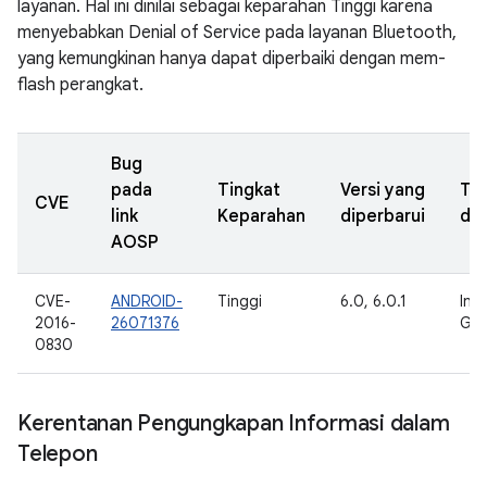
layanan. Hal ini dinilai sebagai keparahan Tinggi karena
menyebabkan Denial of Service pada layanan Bluetooth,
yang kemungkinan hanya dapat diperbaiki dengan mem-
flash perangkat.
Bug
pada
Tingkat
Versi yang
Ta
CVE
link
Keparahan
diperbarui
dil
AOSP
CVE-
ANDROID-
Tinggi
6.0, 6.0.1
Inte
2016-
26071376
Goo
0830
Kerentanan Pengungkapan Informasi dalam
Telepon