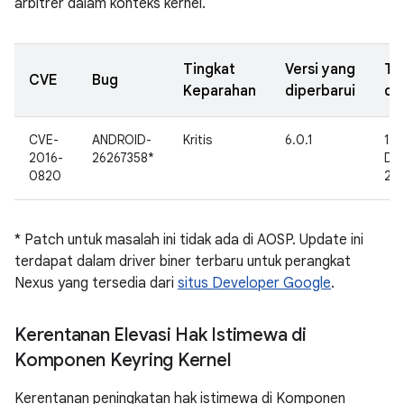
arbitrer dalam konteks kernel.
Tingkat
Versi yang
Ta
CVE
Bug
Keparahan
diperbarui
di
CVE-
ANDROID-
Kritis
6.0.1
18
2016-
26267358*
De
0820
20
* Patch untuk masalah ini tidak ada di AOSP. Update ini
terdapat dalam driver biner terbaru untuk perangkat
Nexus yang tersedia dari
situs Developer Google
.
Kerentanan Elevasi Hak Istimewa di
Komponen Keyring Kernel
Kerentanan peningkatan hak istimewa di Komponen