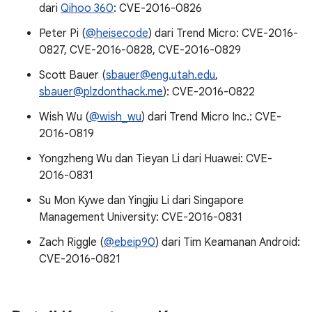
dari
Qihoo 360
: CVE-2016-0826
Peter Pi (
@heisecode
) dari Trend Micro: CVE-2016-
0827, CVE-2016-0828, CVE-2016-0829
Scott Bauer (
sbauer@eng.utah.edu
,
sbauer@plzdonthack.me
): CVE-2016-0822
Wish Wu (
@wish_wu
) dari Trend Micro Inc.: CVE-
2016-0819
Yongzheng Wu dan Tieyan Li dari Huawei: CVE-
2016-0831
Su Mon Kywe dan Yingjiu Li dari Singapore
Management University: CVE-2016-0831
Zach Riggle (
@ebeip90
) dari Tim Keamanan Android:
CVE-2016-0821