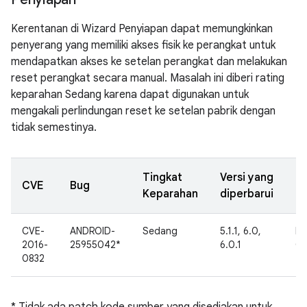
Kerentanan di Wizard Penyiapan dapat memungkinkan
penyerang yang memiliki akses fisik ke perangkat untuk
mendapatkan akses ke setelan perangkat dan melakukan
reset perangkat secara manual. Masalah ini diberi rating
keparahan Sedang karena dapat digunakan untuk
mengakali perlindungan reset ke setelan pabrik dengan
tidak semestinya.
Tingkat
Versi yang
T
CVE
Bug
Keparahan
diperbarui
di
CVE-
ANDROID-
Sedang
5.1.1, 6.0,
In
2016-
25955042*
6.0.1
Go
0832