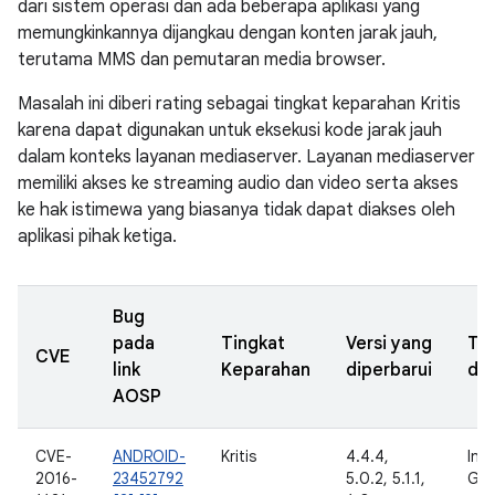
dari sistem operasi dan ada beberapa aplikasi yang
memungkinkannya dijangkau dengan konten jarak jauh,
terutama MMS dan pemutaran media browser.
Masalah ini diberi rating sebagai tingkat keparahan Kritis
karena dapat digunakan untuk eksekusi kode jarak jauh
dalam konteks layanan mediaserver. Layanan mediaserver
memiliki akses ke streaming audio dan video serta akses
ke hak istimewa yang biasanya tidak dapat diakses oleh
aplikasi pihak ketiga.
Bug
pada
Tingkat
Versi yang
Ta
CVE
link
Keparahan
diperbarui
dil
AOSP
CVE-
ANDROID-
Kritis
4.4.4,
Inte
2016-
23452792
5.0.2, 5.1.1,
Goo