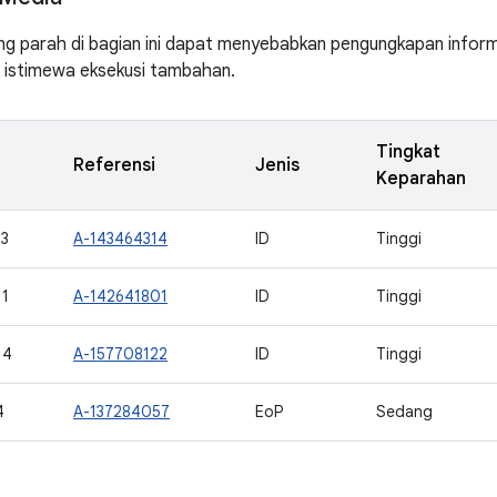
ng parah di bagian ini dapat menyebabkan pengungkapan informa
 istimewa eksekusi tambahan.
Tingkat
Referensi
Jenis
Keparahan
3
A-143464314
ID
Tinggi
1
A-142641801
ID
Tinggi
14
A-157708122
ID
Tinggi
4
A-137284057
EoP
Sedang