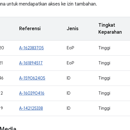
una untuk mendapatkan akses ke izin tambahan.
Tingkat
Referensi
Jenis
Keparahan
20
A-162383705
EoP
Tinggi
21
A-161894517
EoP
Tinggi
46
A-159062405
ID
Tinggi
12
A-160390416
ID
Tinggi
19
A-142125338
ID
Tinggi
Media