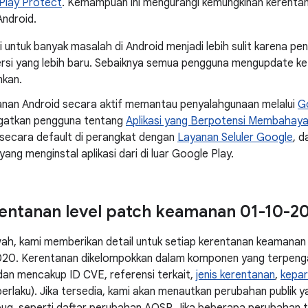
Play Protect
. Kemampuan ini mengurangi kemungkinan kerenta
Android.
i untuk banyak masalah di Android menjadi lebih sulit karena p
rsi yang lebih baru. Sebaiknya semua pengguna mengupdate ke v
kan.
nan Android secara aktif memantau penyalahgunaan melalui
G
gatkan pengguna tentang
Aplikasi yang Berpotensi Membahay
 secara default di perangkat dengan
Layanan Seluler Google
, d
ang menginstal aplikasi dari di luar Google Play.
rentanan level patch keamanan 01-10-2
wah, kami memberikan detail untuk setiap kerentanan keamanan 
20. Kerentanan dikelompokkan dalam komponen yang terpengar
dan mencakup ID CVE, referensi terkait,
jenis kerentanan
,
kepa
a berlaku). Jika tersedia, kami akan menautkan perubahan publik