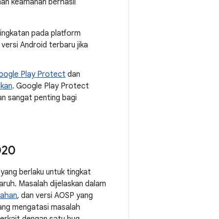
nan keamanan berhasil
eningkatan pada platform
ersi Android terbaru jika
oogle Play Protect
dan
akan
. Google Play Protect
an sangat penting bagi
020
yang berlaku untuk tingkat
uh. Masalah dijelaskan dalam
rahan
, dan versi AOSP yang
 yang mengatasi masalah