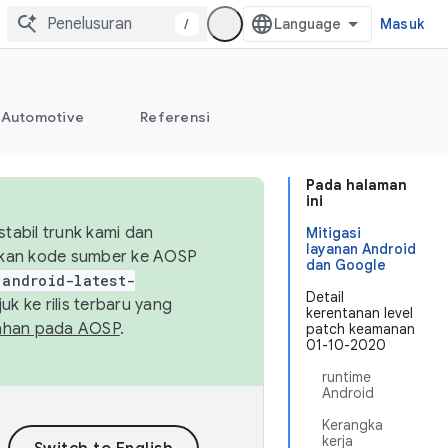
/
Masuk
Automotive
Referensi
Pada halaman
ini
abil trunk kami dan
Mitigasi
layanan Android
sikan kode sumber ke AOSP
dan Google
android-latest-
Detail
uk ke rilis terbaru yang
kerentanan level
ahan pada AOSP
.
patch keamanan
01-10-2020
runtime
Android
Kerangka
kerja