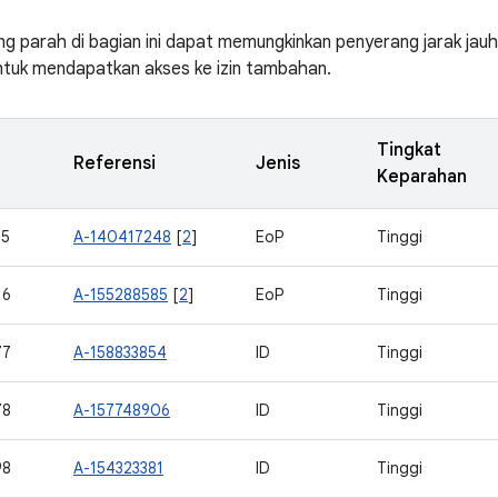
ng parah di bagian ini dapat memungkinkan penyerang jarak ja
ntuk mendapatkan akses ke izin tambahan.
Tingkat
Referensi
Jenis
Keparahan
15
A-140417248
[
2
]
EoP
Tinggi
16
A-155288585
[
2
]
EoP
Tinggi
77
A-158833854
ID
Tinggi
78
A-157748906
ID
Tinggi
98
A-154323381
ID
Tinggi