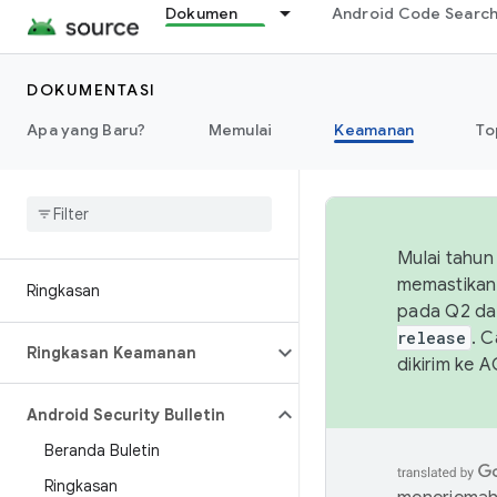
Dokumen
Android Code Searc
DOKUMENTASI
Apa yang Baru?
Memulai
Keamanan
To
Mulai tahun
memastikan 
Ringkasan
pada Q2 da
release
. 
Ringkasan Keamanan
dikirim ke 
Android Security Bulletin
Beranda Buletin
Ringkasan