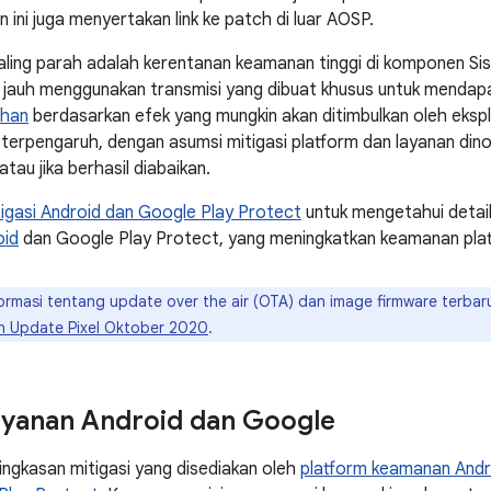
tin ini juga menyertakan link ke patch di luar AOSP.
aling parah adalah kerentanan keamanan tinggi di komponen S
 jauh menggunakan transmisi yang dibuat khusus untuk mendapa
ahan
berdasarkan efek yang mungkin akan ditimbulkan oleh eksp
terpengaruh, dengan asumsi mitigasi platform dan layanan dino
au jika berhasil diabaikan.
tigasi Android dan Google Play Protect
untuk mengetahui detai
oid
dan Google Play Protect, yang meningkatkan keamanan plat
formasi tentang update over the air (OTA) dan image firmware terba
in Update Pixel Oktober 2020
.
layanan Android dan Google
ringkasan mitigasi yang disediakan oleh
platform keamanan Andr