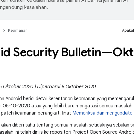
an konten ke dalam bahasa pilihan Anda. Terjemahan AI
ngandung kesalahan.
n
Keamanan
Apakah
id Security Bulletin—Ok
 5 Oktober 2020 | Diperbarui 6 Oktober 2020
n Android berisi detail kerentanan keamanan yang memengaruh
 05-10-2020 atau yang lebih baru mengatasi semua masalah in
 patch keamanan perangkat, lihat
Memeriksa dan mengupdate v
 akan diberi tahu tentang semua masalah setidaknya sebulan s
alah ini telah dirilis ke repositori Project Open Source Androi