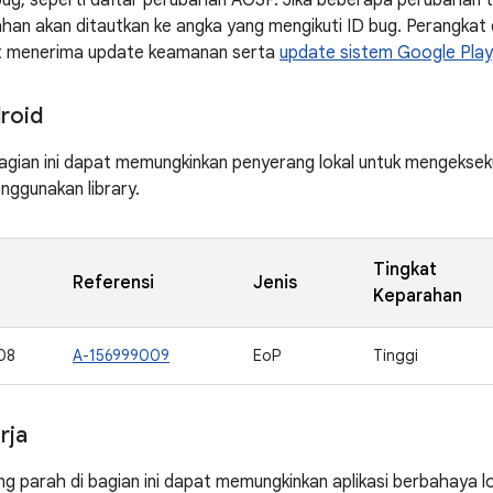
bug, seperti daftar perubahan AOSP. Jika beberapa perubahan t
han akan ditautkan ke angka yang mengikuti ID bug. Perangkat
at menerima update keamanan serta
update sistem Google Play
roid
agian ini dapat memungkinkan penyerang lokal untuk mengeksek
nggunakan library.
Tingkat
Referensi
Jenis
Keparahan
08
A-156999009
EoP
Tinggi
rja
ng parah di bagian ini dapat memungkinkan aplikasi berbahaya 