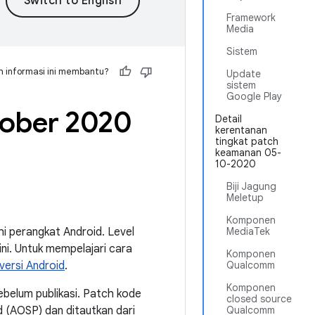
Framework
Media
Sistem
 informasi ini membantu?
Update
sistem
Google Play
tober 2020
Detail
kerentanan
tingkat patch
keamanan 05-
10-2020
Biji Jagung
Meletup
Komponen
i perangkat Android. Level
MediaTek
i. Untuk mempelajari cara
Komponen
ersi Android
.
Qualcomm
Komponen
ebelum publikasi. Patch kode
closed source
d (AOSP) dan ditautkan dari
Qualcomm