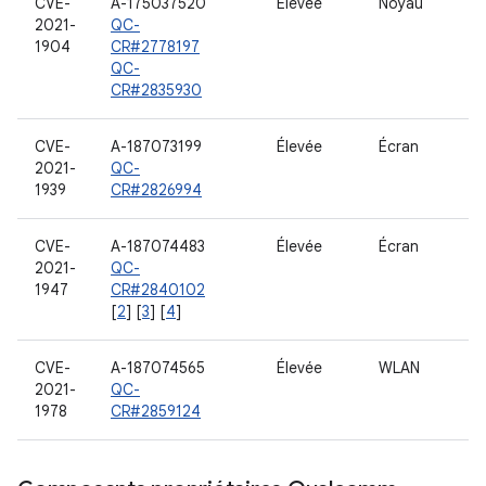
CVE-
A-175037520
Élevée
Noyau
2021-
QC-
1904
CR#2778197
QC-
CR#2835930
CVE-
A-187073199
Élevée
Écran
2021-
QC-
1939
CR#2826994
CVE-
A-187074483
Élevée
Écran
2021-
QC-
1947
CR#2840102
[
2
] [
3
] [
4
]
CVE-
A-187074565
Élevée
WLAN
2021-
QC-
1978
CR#2859124