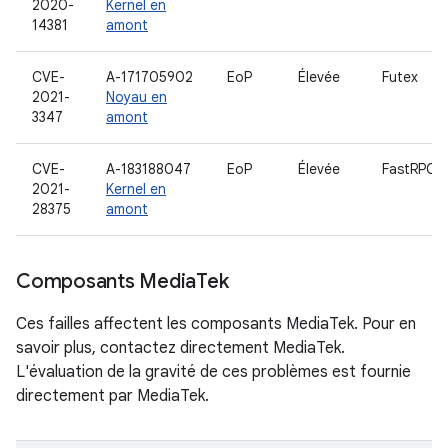
2020-
Kernel en
14381
amont
CVE-
A-171705902
EoP
Élevée
Futex
2021-
Noyau en
3347
amont
CVE-
A-183188047
EoP
Élevée
FastRPC
2021-
Kernel en
28375
amont
Composants Media
Tek
Ces failles affectent les composants MediaTek. Pour en
savoir plus, contactez directement MediaTek.
L'évaluation de la gravité de ces problèmes est fournie
directement par MediaTek.