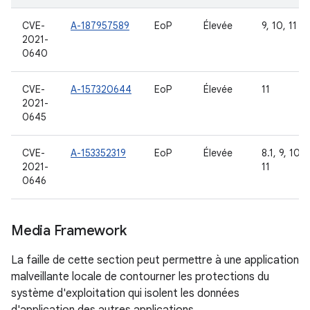
CVE-
A-187957589
EoP
Élevée
9, 10, 11
2021-
0640
CVE-
A-157320644
EoP
Élevée
11
2021-
0645
CVE-
A-153352319
EoP
Élevée
8.1, 9, 10,
2021-
11
0646
Media Framework
La faille de cette section peut permettre à une application
malveillante locale de contourner les protections du
système d'exploitation qui isolent les données