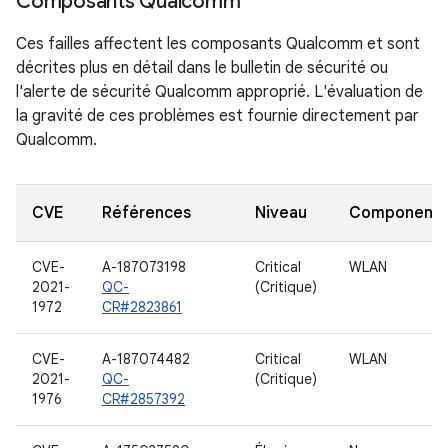
Composants Qualcomm
Ces failles affectent les composants Qualcomm et sont
décrites plus en détail dans le bulletin de sécurité ou
l'alerte de sécurité Qualcomm approprié. L'évaluation de
la gravité de ces problèmes est fournie directement par
Qualcomm.
CVE
Références
Niveau
Component
CVE-
A-187073198
Critical
WLAN
2021-
QC-
(Critique)
1972
CR#2823861
CVE-
A-187074482
Critical
WLAN
2021-
QC-
(Critique)
1976
CR#2857392