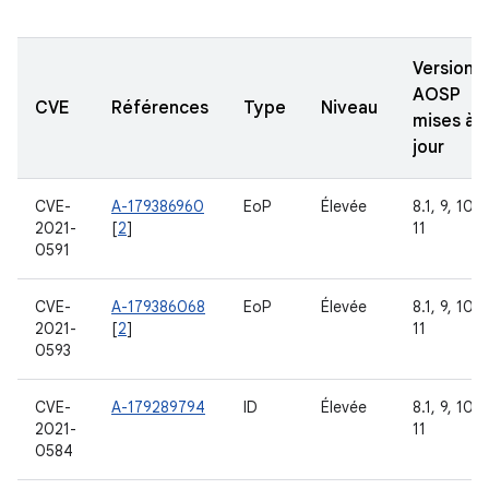
Versions
AOSP
CVE
Références
Type
Niveau
mises à
jour
CVE-
A-179386960
EoP
Élevée
8.1, 9, 10,
2021-
[
2
]
11
0591
CVE-
A-179386068
EoP
Élevée
8.1, 9, 10,
2021-
[
2
]
11
0593
CVE-
A-179289794
ID
Élevée
8.1, 9, 10,
2021-
11
0584