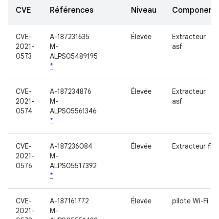
CVE
Références
Niveau
Component
CVE-
A-187231635
Élevée
Extracteur
2021-
M-
asf
0573
ALPS05489195
*
CVE-
A-187234876
Élevée
Extracteur
2021-
M-
asf
0574
ALPS05561346
*
CVE-
A-187236084
Élevée
Extracteur flv
2021-
M-
0576
ALPS05517392
*
CVE-
A-187161772
Élevée
pilote Wi-Fi
2021-
M-