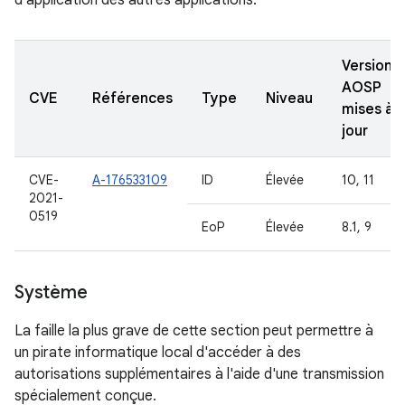
d'application des autres applications.
Versions
AOSP
CVE
Références
Type
Niveau
mises à
jour
CVE-
A-176533109
ID
Élevée
10, 11
2021-
0519
EoP
Élevée
8.1, 9
Système
La faille la plus grave de cette section peut permettre à
un pirate informatique local d'accéder à des
autorisations supplémentaires à l'aide d'une transmission
spécialement conçue.