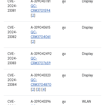
CVE-
A-339043781
สูง
Display
2024-
QC-
23381
CR#3701594
[
2
]
CVE-
A-339043615
สูง
Display
2024-
QC-
23382
CR#3704061
[
2
]
CVE-
A-339042492
สูง
Display
2024-
QC-
23383
CR#3707659
CVE-
A-339043323
สูง
Display
2024-
QC-
23384
CR#3704870
[
2
] [
3
] [
4
]
CVE-
A-339043396
สูง
WLAN