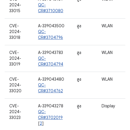
2024-
QC-
33015
CR#3710080
CVE-
A-339043500
สูง
WLAN
2024-
QC-
33018
CR#3704796
CVE-
A-339043783
สูง
WLAN
2024-
QC-
33019
CR#3704794
CVE-
A-339043480
สูง
WLAN
2024-
QC-
33020
CR#3704762
CVE-
A-339043278
สูง
Display
2024-
QC-
33023
CR#3702019
[
2
]