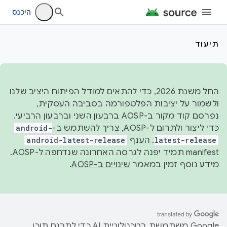
היכנס
תיעוד
החל משנת 2026, כדי להתאים למודל הפיתוח היציב שלנו
ולשמור על יציבות הפלטפורמה בסביבה העסקית,
נפרסם קוד מקור ב-AOSP ברבעון השני וברבעון הרביעי.
כדי ליצור ולתרום ל-AOSP, צריך להשתמש ב-
android-
latest-release
. הענף
android-latest-release
manifest תמיד יפנה לגרסה האחרונה שנדחפה ל-AOSP.
מידע נוסף זמין במאמר
שינויים ב-AOSP
.
‫Google משתמשת בטכנולוגיית AI כדי לתרגם תוכן