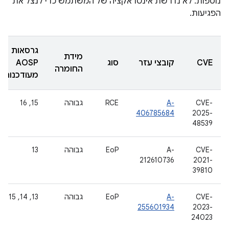
נוספות. לא נדרשת אינטראקציה של המשתמש כדי לנצל את
הפגיעות.
גרסאות
מידת
CVE
קובצי עזר
סוג
AOSP
החומרה
מעודכנות
CVE-
A-
RCE
גבוהה
‫15, 16
406785684
2025-
48539
CVE-
A-
EoP
גבוהה
13
212610736
2021-
39810
CVE-
A-
EoP
גבוהה
‫13, 14, 15
255601934
2023-
24023