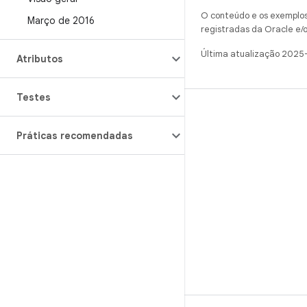
O conteúdo e os exemplos 
Março de 2016
registradas da Oracle e/o
Última atualização 2025
Atributos
Testes
CRIAR
Práticas recomendadas
Repositório do Android
Requisitos
Como fazer o download
Visualizar códigos binários
Imagens de fábrica
Códigos binários do driver