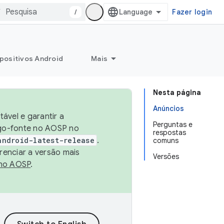
/
Fazer login
positivos Android
Mais
Nesta página
Anúncios
ável e garantir a
Perguntas e
igo-fonte no AOSP no
respostas
android-latest-release
.
comuns
renciar a versão mais
Versões
no AOSP
.