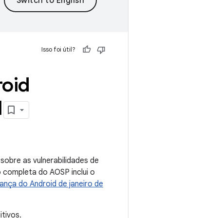
Isso foi útil?
roid
1
obre as vulnerabilidades de
 completa do AOSP inclui o
ança do Android de janeiro de
tivos.