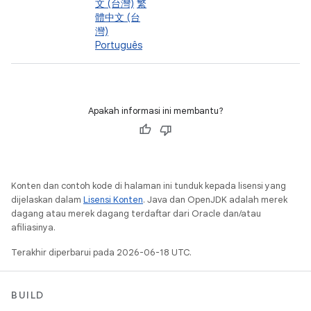
文 (台灣)
繁
體中文 (台
灣)
Português
Apakah informasi ini membantu?
Konten dan contoh kode di halaman ini tunduk kepada lisensi yang
dijelaskan dalam
Lisensi Konten
. Java dan OpenJDK adalah merek
dagang atau merek dagang terdaftar dari Oracle dan/atau
afiliasinya.
Terakhir diperbarui pada 2026-06-18 UTC.
BUILD