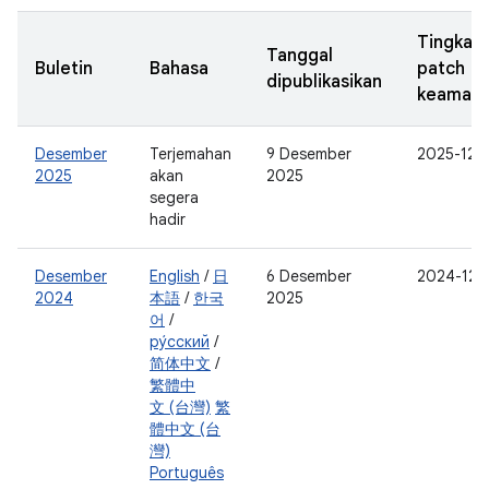
Tingkat
Tanggal
Buletin
Bahasa
patch
dipublikasikan
keaman
Desember
Terjemahan
9 Desember
2025-12-
2025
akan
2025
segera
hadir
Desember
English
/
日
6 Desember
2024-12-
2024
本語
/
한국
2025
어
/
ру́сский
/
简体中文
/
繁體中
文 (台灣)
繁
體中文 (台
灣)
Português