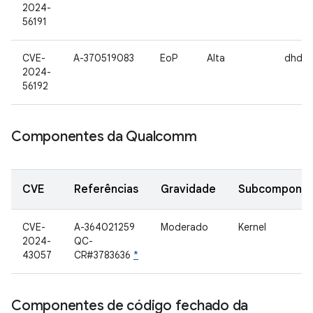
2024-
56191
CVE-
A-370519083
EoP
Alta
dhd43
2024-
56192
Componentes da Qualcomm
CVE
Referências
Gravidade
Subcompone
CVE-
A-364021259
Moderado
Kernel
2024-
QC-
43057
CR#3783636
*
Componentes de código fechado da