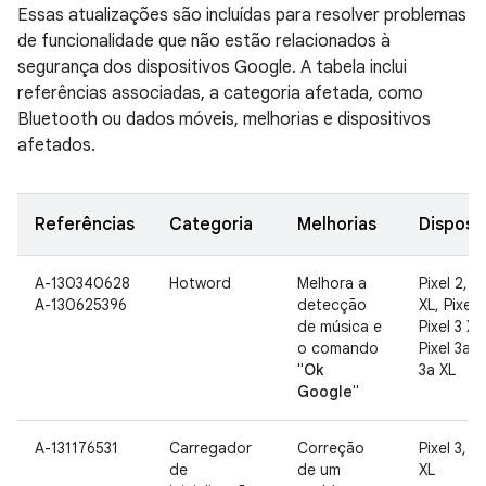
Essas atualizações são incluídas para resolver problemas
de funcionalidade que não estão relacionados à
segurança dos dispositivos Google. A tabela inclui
referências associadas, a categoria afetada, como
Bluetooth ou dados móveis, melhorias e dispositivos
afetados.
Referências
Categoria
Melhorias
Disposit
A-130340628
Hotword
Melhora a
Pixel 2, Pi
A-130625396
detecção
XL, Pixel 3
de música e
Pixel 3 XL
o comando
Pixel 3a, 
"
Ok
3a XL
Google
"
A-131176531
Carregador
Correção
Pixel 3, Pi
de
de um
XL