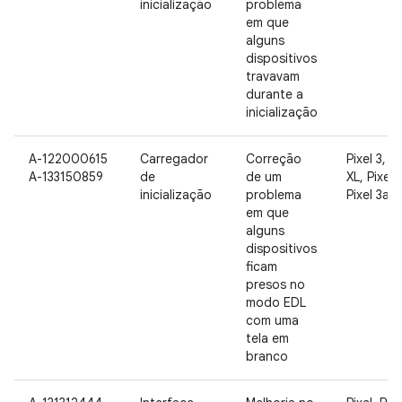
inicialização
problema
em que
alguns
dispositivos
travavam
durante a
inicialização
A-122000615
Carregador
Correção
Pixel 3, Pi
A-133150859
de
de um
XL, Pixel 
inicialização
problema
Pixel 3a X
em que
alguns
dispositivos
ficam
presos no
modo EDL
com uma
tela em
branco