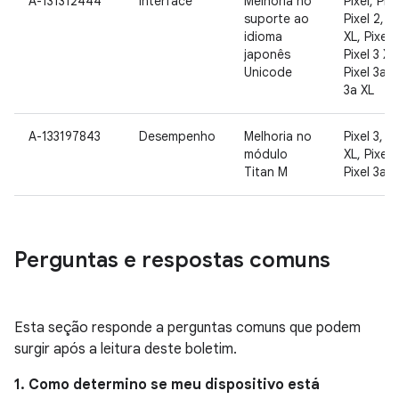
A-131312444
Interface
Melhoria no
Pixel, Pixe
suporte ao
Pixel 2, Pi
idioma
XL, Pixel 3
japonês
Pixel 3 XL
Unicode
Pixel 3a, 
3a XL
A-133197843
Desempenho
Melhoria no
Pixel 3, Pi
módulo
XL, Pixel 
Titan M
Pixel 3a X
Perguntas e respostas comuns
Esta seção responde a perguntas comuns que podem
surgir após a leitura deste boletim.
1. Como determino se meu dispositivo está