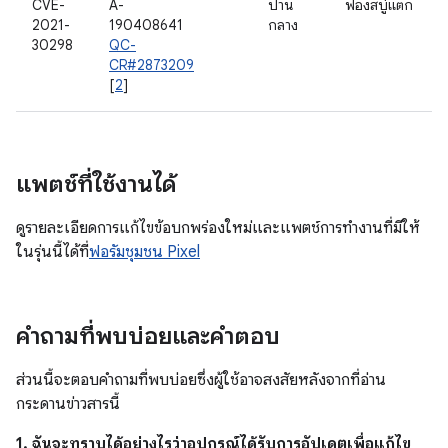
CVE-
A-
ปาน
ฟองสบู่แตก
2021-
190408641
กลาง
30298
QC-
CR#2873209
[
2
]
แพตช์ที่ใช้งานได้
ดูรายละเอียดการแก้ไขข้อบกพร่องใหม่และแพตช์การทํางานที่มีให้
ในรุ่นนี้ได้ที่
ฟอรัมชุมชน Pixel
คำถามที่พบบ่อยและคำตอบ
ส่วนนี้จะตอบคำถามที่พบบ่อยซึ่งผู้ใช้อาจสงสัยหลังจากที่อ่าน
กระดานข่าวสารนี้
1. ฉันจะทราบได้อย่างไรว่าอุปกรณ์ได้รับการอัปเดตเพื่อแก้ไข