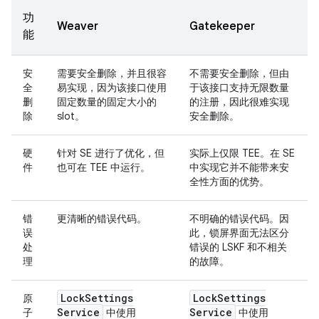
功
Weaver
Gatekeeper
能
安
需要安全删除，并且很容
不需要安全删除，但由
全
易实现，因为该接口使用
于该接口支持无限数量
删
固定数量的固定大小的
的注册，因此很难实现
除
slot。
安全删除。
硬
针对 SE 进行了优化，但
实际上仅限 TEE。在 SE
件
也可在 TEE 中运行。
中实现它并不能带来安
全性方面的优势。
错
更清晰的错误代码。
不明确的错误代码。因
误
此，锁屏界面无法区分
处
错误的 LSKF 和不相关
理
的故障。
Lock
Settings
Lock
Settings
原
Service
Service
子
中使用
中使用