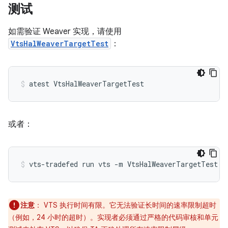
测试
如需验证 Weaver 实现，请使用
VtsHalWeaverTargetTest
：
或者：
注意
： VTS 执行时间有限。它无法验证长时间的速率限制超时
（例如，24 小时的超时）。实现者必须通过严格的代码审核和单元