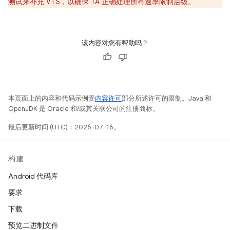
测试来补充 VTS，以确保 TA 正确处理所有速率限制层级。
该内容对您有帮助吗？
本页面上的内容和代码示例受
内容许可
部分所述许可的限制。Java 和
OpenJDK 是 Oracle 和/或其关联公司的注册商标。
最后更新时间 (UTC)：2026-07-16。
构建
Android 代码库
要求
下载
预览二进制文件