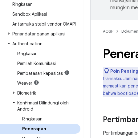
menerjemahk
Ringkasan
mungkin me
Sandbox Aplikasi
Antarmuka stabil vendor OMAPI
AOSP
Dokume
Penandatanganan aplikasi
Authentication
Pener
Ringkasan
Pemilah Komunikasi
Poin Penting
Pembatasan kapasitas
transaksi. Jamin
Weaver
memastikan pener
Biometrik
bahwa bootloader
Konfirmasi Dilindungi oleh
Android
Pertimba
Ringkasan
Penerapan
Pertimbangan be