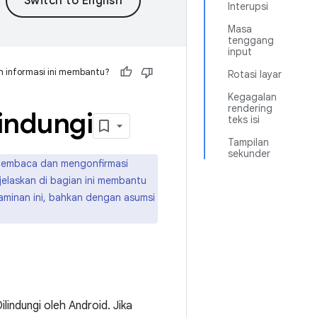
Interupsi
Masa
tenggang
input
 informasi ini membantu?
Rotasi layar
Kegagalan
rendering
indungi
teks isi
Tampilan
sekunder
 membaca dan mengonfirmasi
jelaskan di bagian ini membantu
aminan ini, bahkan dengan asumsi
lindungi oleh Android. Jika