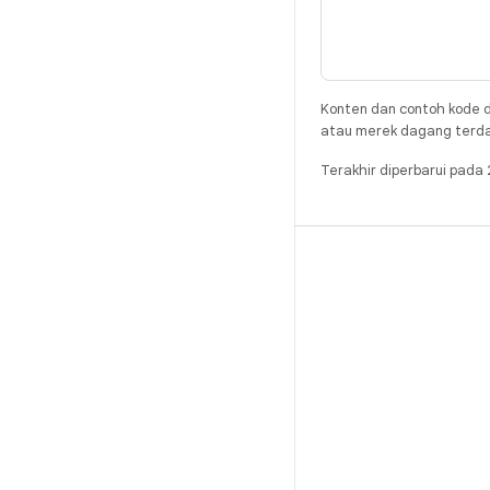
Konten dan contoh kode d
atau merek dagang terdaft
Terakhir diperbarui pad
BUILD
Repositori Android
Persyaratan
Mendownload
Pratinjau biner
Setelan pabrik
Biner driver