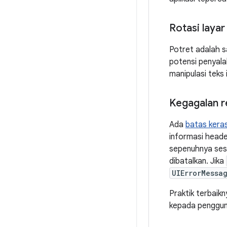
Rotasi layar
Potret adalah s
potensi penyal
manipulasi teks i
Kegagalan re
Ada
batas kera
informasi heade
sepenuhnya sesu
dibatalkan. Jika
UIErrorMessa
Praktik terbaik
kepada penggun