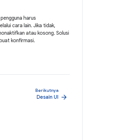
t pengguna harus
ui cara lain. Jika tidak,
nonaktifkan atau kosong. Solusi
buat konfirmasi.
Berikutnya
arrow_forward
Desain UI