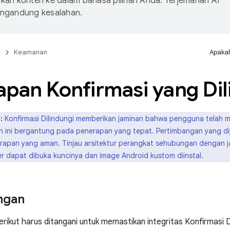
an konten ke dalam bahasa pilihan Anda. Terjemahan AI
ngandung kesalahan.
n
Keamanan
Apakah
apan Konfirmasi yang Dil
:
Konfirmasi Dilindungi memberikan jaminan bahwa pengguna telah
an ini bergantung pada penerapan yang tepat. Pertimbangan yang di
apan yang aman. Tinjau arsitektur perangkat sehubungan dengan j
 dapat dibuka kuncinya dan image Android kustom diinstal.
ngan
rikut harus ditangani untuk memastikan integritas Konfirmasi Di