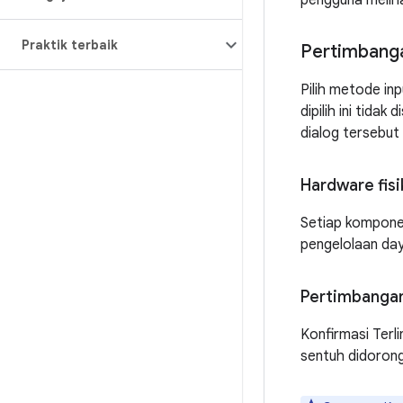
pengguna melih
Praktik terbaik
Pertimbanga
Pilih metode in
dipilih ini tida
dialog tersebut 
Hardware fisi
Setiap komponen
pengelolaan day
Pertimbangan
Konfirmasi Terl
sentuh didorong