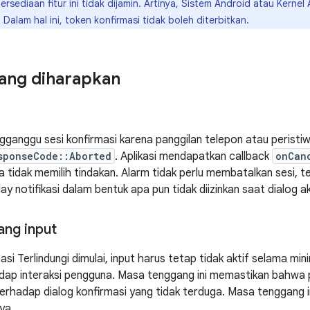
ersediaan fitur ini tidak dijamin. Artinya, Sistem Android atau Kerne
 Dalam hal ini, token konfirmasi tidak boleh diterbitkan.
yang diharapkan
gganggu sesi konfirmasi karena panggilan telepon atau perist
sponseCode::Aborted
. Aplikasi mendapatkan callback
onCan
tidak memilih tindakan. Alarm tidak perlu membatalkan sesi, t
y notifikasi dalam bentuk apa pun tidak diizinkan saat dialog ak
ng input
si Terlindungi dimulai, input harus tetap tidak aktif selama min
adap interaksi pengguna. Masa tenggang ini memastikan bahwa
terhadap dialog konfirmasi yang tidak terduga. Masa tenggang i
ya.