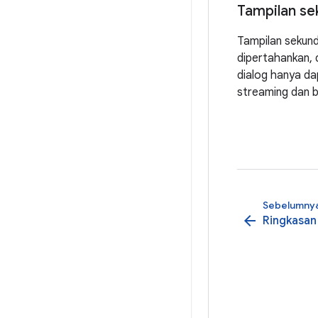
Tampilan se
Tampilan sekund
dipertahankan, d
dialog hanya da
streaming dan b
Sebelumny
arrow_back
Ringkasan