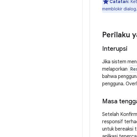
Catatan:
Ket
memblokir dialog.
Perilaku 
Interupsi
Jika sistem men
melaporkan
Re
bahwa pengguna 
pengguna. Overla
Masa tengga
Setelah Konfirma
responsif terh
untuk bereaksi 
aplikasi teperca