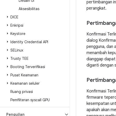
Desain UI
pertimbangan in
perangkat.
Aksesibilitas
DICE
Pertimbanga
Enkripsi
Keystore
Konfirmasi Terl
dialog Konfirmas
Identity Credential API
pengguna, dan a
SELinux
menambah keputu
Trusty TEE
dianggap dapat 
diganti dengan 
Booting Terverifikasi
Pusat Keamanan
Pertimbang
Keamanan seluler
Konfirmasi Terl
Ruang privasi
firmware teperc
Pemfilteran syscall GPU
kesempatan unt
apakah akan mel
Pengujian