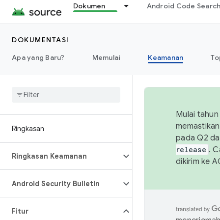
Dokumen
Android Code Searc
DOKUMENTASI
Apa yang Baru?
Memulai
Keamanan
To
Mulai tahun
memastikan 
Ringkasan
pada Q2 da
release
. 
Ringkasan Keamanan
dikirim ke 
Android Security Bulletin
Fitur