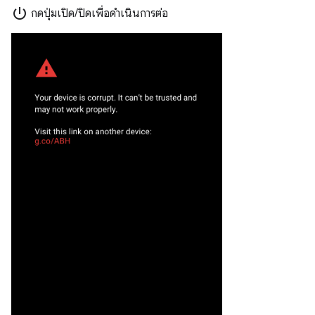
power_settings_new
กดปุ่มเปิด/ปิดเพื่อดำเนินการต่อ