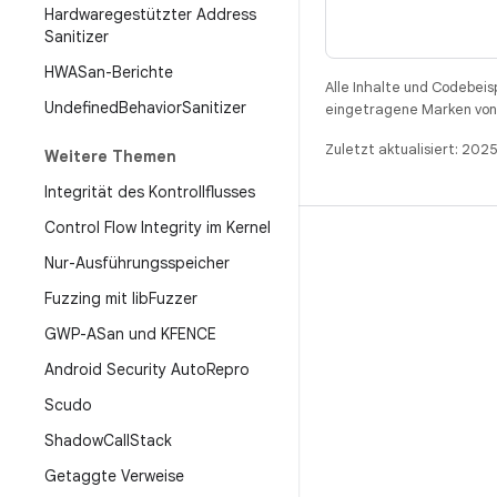
Hardwaregestützter Address
Sanitizer
HWASan-Berichte
Alle Inhalte und Codebeis
Undefined
Behavior
Sanitizer
eingetragene Marken von 
Zuletzt aktualisiert: 20
Weitere Themen
Integrität des Kontrollflusses
Control Flow Integrity im Kernel
BUILD
Nur-Ausführungsspeicher
Android-Repository
Fuzzing mit lib
Fuzzer
Anforderungen
GWP-ASan und KFENCE
Wird heruntergeladen
Android Security Auto
Repro
Vorschau von Binärcodes anzeigen
Scudo
Werksbilder
Shadow
Call
Stack
Treiber-Binärcodes
Getaggte Verweise