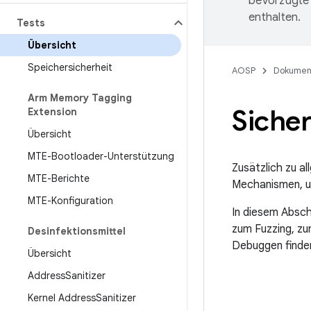
bevorzugte 
enthalten.
Tests
Übersicht
Speichersicherheit
AOSP
Dokumen
Arm Memory Tagging
Sicher
Extension
Übersicht
MTE-Bootloader-Unterstützung
Zusätzlich zu a
MTE-Berichte
Mechanismen, um
MTE-Konfiguration
In diesem Absch
zum Fuzzing, zu
Desinfektionsmittel
Debuggen finde
Übersicht
Address
Sanitizer
Kernel Address
Sanitizer