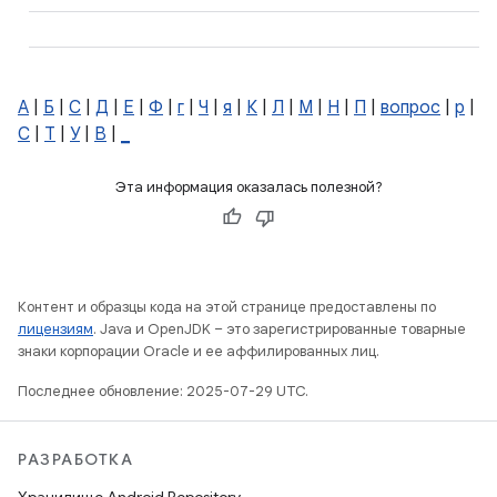
А
|
Б
|
С
|
Д
|
Е
|
Ф
|
г
|
Ч
|
я
|
К
|
Л
|
М
|
Н
|
П
|
вопрос
|
р
|
С
|
Т
|
У
|
В
|
_
Эта информация оказалась полезной?
Контент и образцы кода на этой странице предоставлены по
лицензиям
. Java и OpenJDK – это зарегистрированные товарные
знаки корпорации Oracle и ее аффилированных лиц.
Последнее обновление: 2025-07-29 UTC.
РАЗРАБОТКА