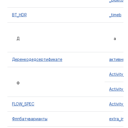
_bluetoo
BT_HDR
_timeb
Д
а
Деренкодедсертификате
активнос
Activity_
Ф
Activity_
FLOW_SPEC
Activity_
Флпбатчварианты
extra_inf