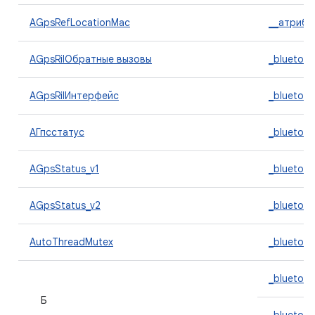
AGpsRefLocationMac
__атрибу
AGpsRilОбратные вызовы
_bluetoo
AGpsRilИнтерфейс
_bluetoot
АГпсстатус
_bluetoo
AGpsStatus_v1
_bluetoo
AGpsStatus_v2
_bluetoo
AutoThreadMutex
_bluetoo
_bluetoo
Б