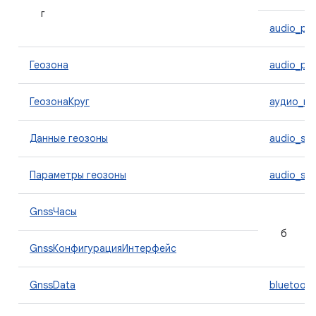
г
audio_pol
Геозона
audio_pol
ГеозонаКруг
аудио_по
Данные геозоны
audio_str
Параметры геозоны
audio_st
GnssЧасы
б
GnssКонфигурацияИнтерфейс
GnssData
bluetooth