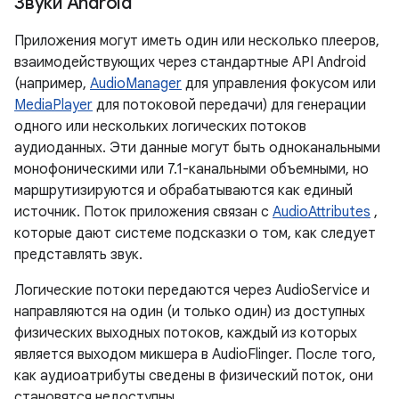
Звуки Android
Приложения могут иметь один или несколько плееров,
взаимодействующих через стандартные API Android
(например,
AudioManager
для управления фокусом или
MediaPlayer
для потоковой передачи) для генерации
одного или нескольких логических потоков
аудиоданных. Эти данные могут быть одноканальными
монофоническими или 7.1-канальными объемными, но
маршрутизируются и обрабатываются как единый
источник. Поток приложения связан с
AudioAttributes
,
которые дают системе подсказки о том, как следует
представлять звук.
Логические потоки передаются через AudioService и
направляются на один (и только один) из доступных
физических выходных потоков, каждый из которых
является выходом микшера в AudioFlinger. После того,
как аудиоатрибуты сведены в физический поток, они
становятся недоступны.