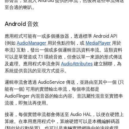
部聲音，並混入 Android 提供的串流，然後將這些串流傳送
至合適的喇叭。
Android 音效
應用程式可能有一或多個播放器，透過標準 Android API
(例如
AudioManager
用於焦點控制，或
MediaPlayer
用於
串流) 互動，發出一個或多個邏輯音訊資料串流。這類資料
可以是單聲道或 7.1 環繞音效，但會以單一來源的形式傳送
及處理。應用程式串流會與
AudioAttributes
建立關聯，為
系統提供音訊的呈現方式提示。
邏輯串流會透過 AudioService 傳送，並路由至其中一個 (只
能有一個) 可用的實體輸出串流，每個串流都是
AudioFlinger 內混音器的輸出內容。音訊屬性混音至實體串
流後，即無法再使用。
接著，每個實體串流都會傳送至 Audio HAL，以便在硬體上
算繪。在車用應用程式中，算繪硬體可以是本機編解碼器
(類似於行動裝置)，也可以是車輛實體網路中的遠端處理